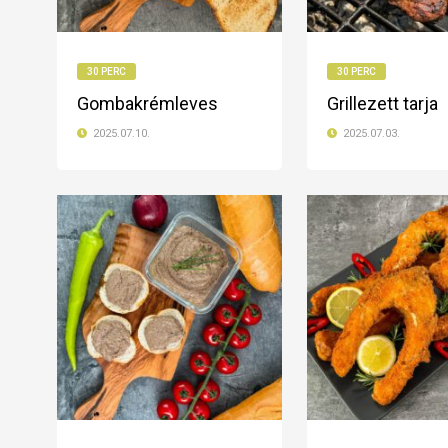
30 PERC
30 PERC
Gombakrémleves
Grillezett tarja
2025.07.10.
2025.07.03.