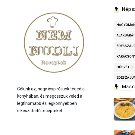
Néps
HAGYOMÁ
ALAKBARÁT
ÉDESSZÁJ
KARÁCSON
HÚSVÉT
(10
ÉDESZÁJÚ
Máso
Célunk az, hogy inspiráljunk téged a
konyhában, és megosszuk veled a
legfinomabb és legkönnyebben
elkészíthető recepteket.