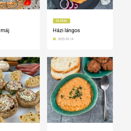
30 PERC
 máj
Házi lángos
.
2025.05.14.