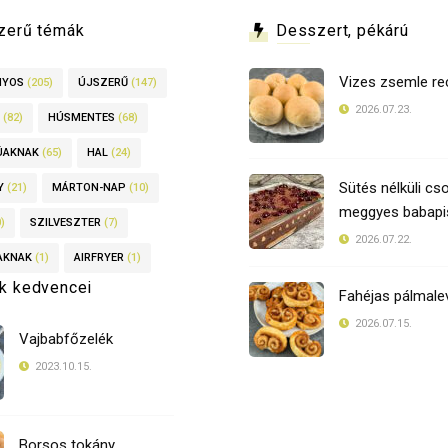
zerű témák
Desszert, pékárú
Vizes zsemle re
NYOS
(205)
ÚJSZERŰ
(147)
2026.07.23.
(82)
HÚSMENTES
(68)
ÚAKNAK
(65)
HAL
(24)
Sütés nélküli cso
Y
(21)
MÁRTON-NAP
(10)
meggyes babapis
)
SZILVESZTER
(7)
2026.07.22.
AKNAK
(1)
AIRFRYER
(1)
k kedvencei
Fahéjas pálmale
2026.07.15.
Vajbabfőzelék
2023.10.15.
Borsos tokány