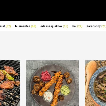
arát
(82)
húsmentes
(68)
édesszájúaknak
(65)
hal
(24)
Karácsony
(21