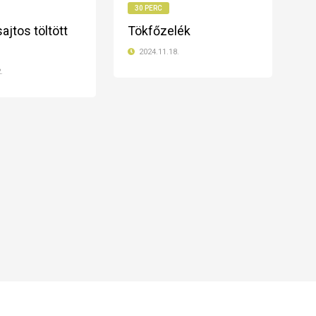
30 PERC
ajtos töltött
Tökfőzelék
2024.11.18.
.