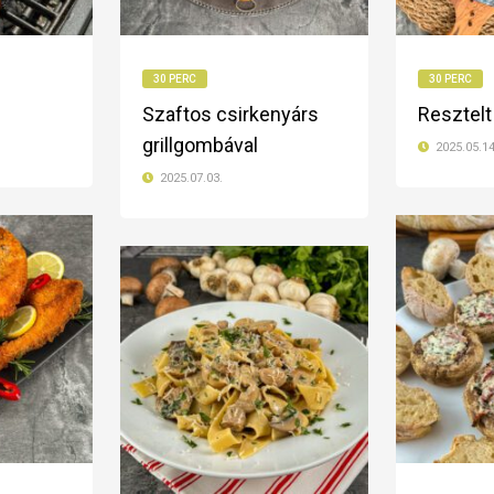
30 PERC
30 PERC
Szaftos csirkenyárs
Resztelt
grillgombával
2025.05.14
2025.07.03.