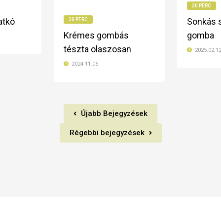
30 PERC
atkó
Sonkás s
30 PERC
Krémes gombás
gomba
tészta olaszosan
2025.02.12
2024.11.05.
Újabb Bejegyzések
Régebbi bejegyzések