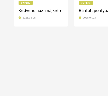
30 PERC
30 PERC
Kedvenc házi májkrém
Rántott pontyp
2025.05.08.
2025.04.23.