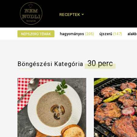
RECEPTEK
hagyományos
(205)
újszerű
(147)
alakb
NÉPSZERŰ TÉMÁK
30 perc
Böngészési Kategória