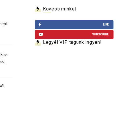
Kövess minket
cept
LIKE
SUBSCRIBE
Legyél VIP tagunk ingyen!
kis-
k ..
vél