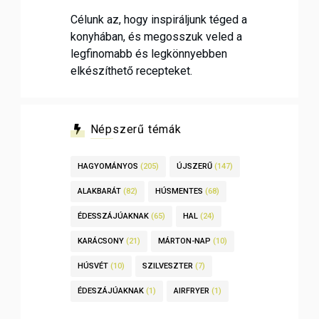
Célunk az, hogy inspiráljunk téged a
konyhában, és megosszuk veled a
legfinomabb és legkönnyebben
elkészíthető recepteket.
Népszerű témák
HAGYOMÁNYOS
(205)
ÚJSZERŰ
(147)
ALAKBARÁT
(82)
HÚSMENTES
(68)
ÉDESSZÁJÚAKNAK
(65)
HAL
(24)
KARÁCSONY
(21)
MÁRTON-NAP
(10)
HÚSVÉT
(10)
SZILVESZTER
(7)
ÉDESZÁJÚAKNAK
(1)
AIRFRYER
(1)