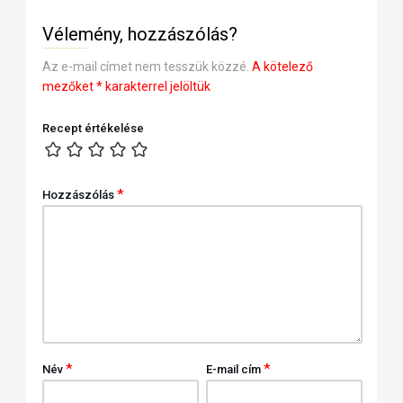
Vélemény, hozzászólás?
Az e-mail címet nem tesszük közzé.
A kötelező
mezőket
*
karakterrel jelöltük
Recept értékelése
*
Hozzászólás
*
*
Név
E-mail cím