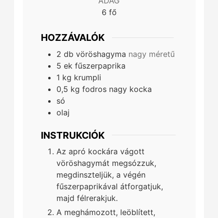
ADAG
6
fő
HOZZÁVALÓK
2
db
vöröshagyma
nagy méretű
5
ek
fűszerpaprika
1
kg
krumpli
0,5
kg
fodros nagy kocka
só
olaj
INSTRUKCIÓK
Az apró kockára vágott
vöröshagymát megsózzuk,
megdinszteljük, a végén
fűszerpaprikával átforgatjuk,
majd félrerakjuk.
A meghámozott, leöblített,