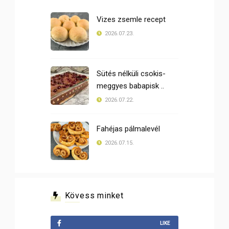
Vizes zsemle recept
2026.07.23.
Sütés nélküli csokis-
meggyes babapisk ..
2026.07.22.
Fahéjas pálmalevél
2026.07.15.
Kövess minket
LIKE