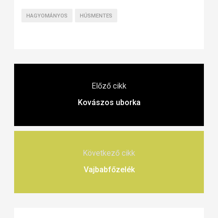
HAGYOMÁNYOS
HÚSMENTES
Előző cikk
Kovászos uborka
Következő cikk
Vajbabfőzelék