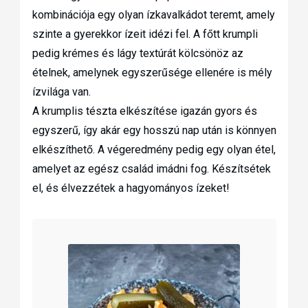
kombinációja egy olyan ízkavalkádot teremt, amely
szinte a gyerekkor ízeit idézi fel. A főtt krumpli
pedig krémes és lágy textúrát kölcsönöz az
ételnek, amelynek egyszerűsége ellenére is mély
ízvilága van.
A krumplis tészta elkészítése igazán gyors és
egyszerű, így akár egy hosszú nap után is könnyen
elkészíthető. A végeredmény pedig egy olyan étel,
amelyet az egész család imádni fog. Készítsétek
el, és élvezzétek a hagyományos ízeket!