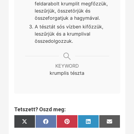
feldarabolt krumplit megfőzzük,
leszűrjük, összetörjük és
összeforgatjuk a hagymával.
A tésztát sós vízben kifőzzük,
leszűrjük és a krumplival
összedolgozzuk.
KEYWORD
krumplis tészta
Tetszett? Oszd meg:
Share
Share
Share
Share
Share
X
Facebook
Pinterest
LinkedIn
Email
on
on
on
on
on
(Twitter)