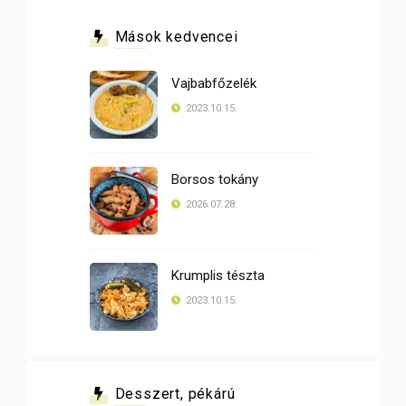
Mások kedvencei
Vajbabfőzelék
2023.10.15.
Borsos tokány
2026.07.28.
Krumplis tészta
2023.10.15.
Desszert, pékárú