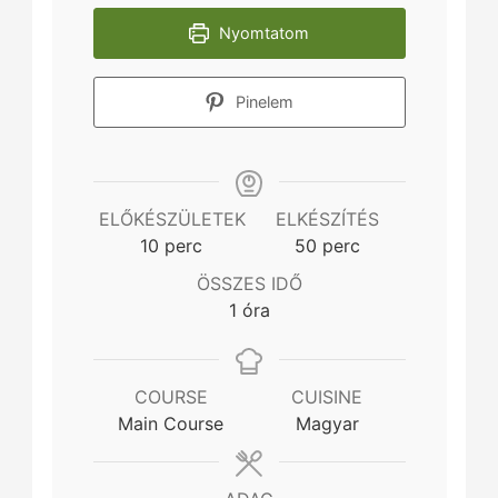
Nyomtatom
Pinelem
ELŐKÉSZÜLETEK
ELKÉSZÍTÉS
minutes
minutes
10
perc
50
perc
ÖSSZES IDŐ
hour
1
óra
COURSE
CUISINE
Main Course
Magyar