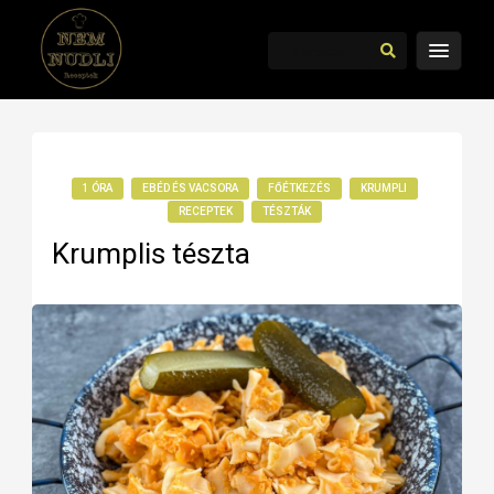
1 ÓRA
EBÉD ÉS VACSORA
FŐÉTKEZÉS
KRUMPLI
RECEPTEK
TÉSZTÁK
Krumplis tészta