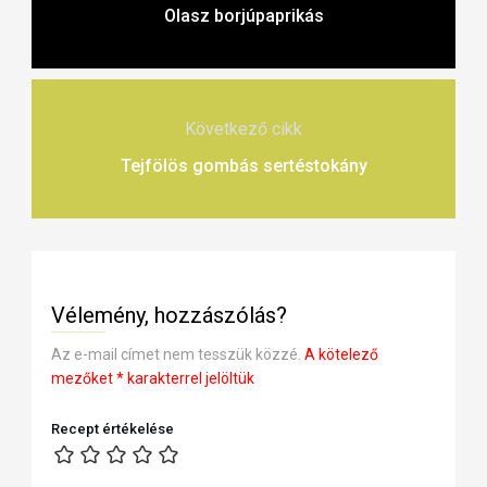
Olasz borjúpaprikás
Következő cikk
Tejfölös gombás sertéstokány
Vélemény, hozzászólás?
Az e-mail címet nem tesszük közzé.
A kötelező
mezőket
*
karakterrel jelöltük
Recept értékelése