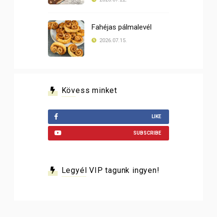
Fahéjas pálmalevél
2026.07.15.
Kövess minket
LIKE
SUBSCRIBE
Legyél VIP tagunk ingyen!