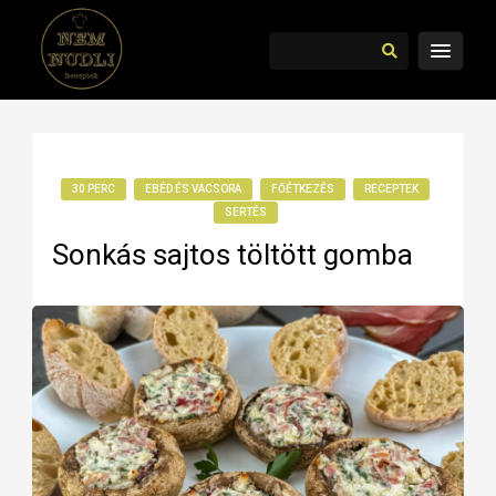
30 PERC
EBÉD ÉS VACSORA
FŐÉTKEZÉS
RECEPTEK
SERTÉS
Sonkás sajtos töltött gomba