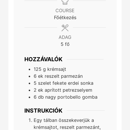
COURSE
Főétkezés
ADAG
5
fő
HOZZÁVALÓK
125
g
krémsajt
6
ek
reszelt parmezán
5
szelet
fekete erdei sonka
2
ek
aprított petrezselyem
6
db
nagy portobello gomba
INSTRUKCIÓK
Egy tálban összekeverjük a
krémsajtot, reszelt parmezánt,