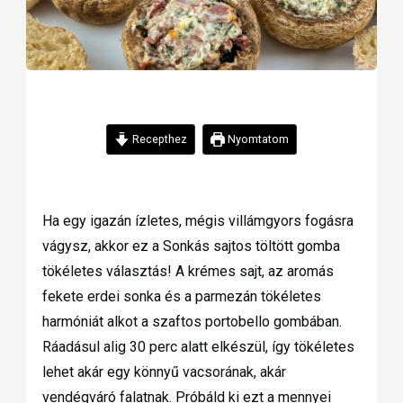
Recepthez
Nyomtatom
Ha egy igazán ízletes, mégis villámgyors fogásra
vágysz, akkor ez a Sonkás sajtos töltött gomba
tökéletes választás! A krémes sajt, az aromás
fekete erdei sonka és a parmezán tökéletes
harmóniát alkot a szaftos portobello gombában.
Ráadásul alig 30 perc alatt elkészül, így tökéletes
lehet akár egy könnyű vacsorának, akár
vendégváró falatnak. Próbáld ki ezt a mennyei