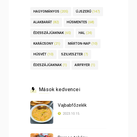
HAGYOMÁNYOS
(205)
ÚJSZERŰ
(147)
ALAKBARÁT
(82)
HÚSMENTES
(68)
ÉDESSZÁJÚAKNAK
(65)
HAL
(24)
KARÁCSONY
(21)
MÁRTON-NAP
(10)
HÚSVÉT
(10)
SZILVESZTER
(7)
ÉDESZÁJÚAKNAK
(1)
AIRFRYER
(1)
Mások kedvencei
Vajbabfőzelék
2023.10.15.