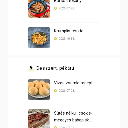
Borsos tokány
2026.07.28.
Krumplis tészta
2023.10.15.
Desszert, pékárú
Vizes zsemle recept
2026.07.23.
Sütés nélküli csokis-
meggyes babapisk ..
2026.07.22.