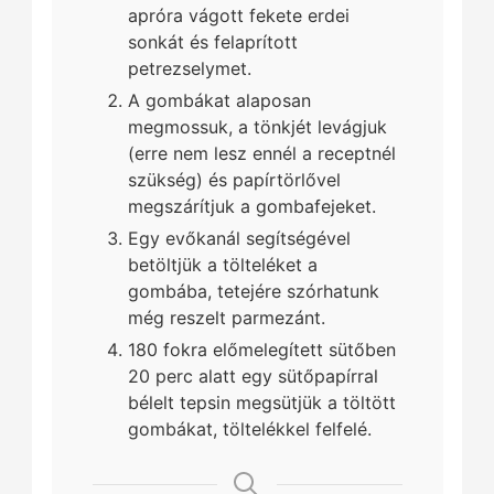
apróra vágott fekete erdei
sonkát és felaprított
petrezselymet.
A gombákat alaposan
megmossuk, a tönkjét levágjuk
(erre nem lesz ennél a receptnél
szükség) és papírtörlővel
megszárítjuk a gombafejeket.
Egy evőkanál segítségével
betöltjük a tölteléket a
gombába, tetejére szórhatunk
még reszelt parmezánt.
180 fokra előmelegített sütőben
20 perc alatt egy sütőpapírral
bélelt tepsin megsütjük a töltött
gombákat, töltelékkel felfelé.