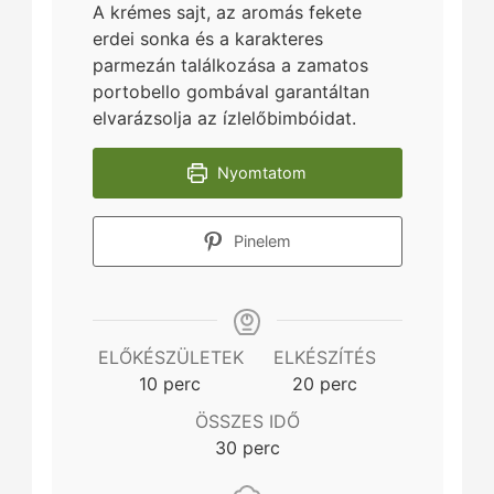
A krémes sajt, az aromás fekete
erdei sonka és a karakteres
parmezán találkozása a zamatos
portobello gombával garantáltan
elvarázsolja az ízlelőbimbóidat.
Nyomtatom
Pinelem
ELŐKÉSZÜLETEK
ELKÉSZÍTÉS
minutes
minutes
10
perc
20
perc
ÖSSZES IDŐ
minutes
30
perc