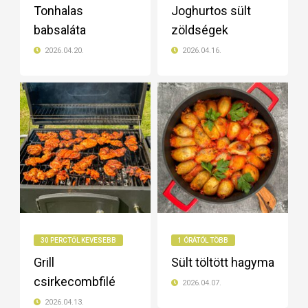
Tonhalas
Joghurtos sült
babsaláta
zöldségek
2026.04.20.
2026.04.16.
30 PERCTŐL KEVESEBB
1 ÓRÁTÓL TÖBB
Grill
Sült töltött hagyma
csirkecombfilé
2026.04.07.
2026.04.13.