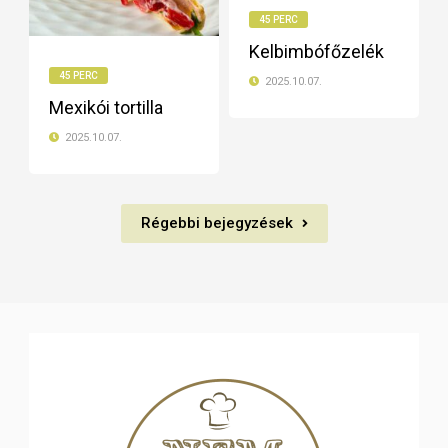
45 PERC
Kelbimbófőzelék
45 PERC
2025.10.07.
Mexikói tortilla
2025.10.07.
Régebbi bejegyzések