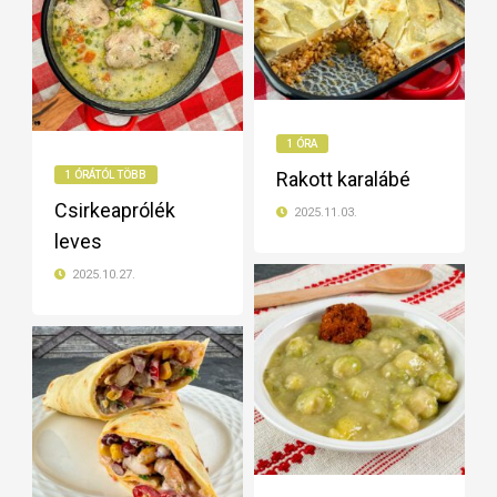
1 ÓRA
Rakott karalábé
1 ÓRÁTÓL TÖBB
Csirkeaprólék
2025.11.03.
leves
2025.10.27.