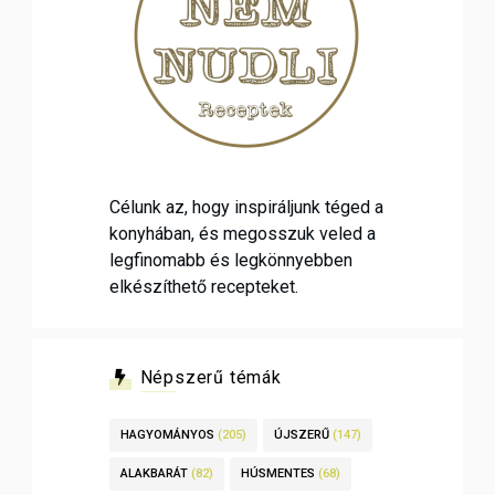
Célunk az, hogy inspiráljunk téged a
konyhában, és megosszuk veled a
legfinomabb és legkönnyebben
elkészíthető recepteket.
Népszerű témák
HAGYOMÁNYOS
(205)
ÚJSZERŰ
(147)
ALAKBARÁT
(82)
HÚSMENTES
(68)