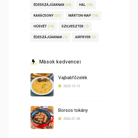
ÉDESSZÁJÚAKNAK
(65)
HAL
(24)
KARÁCSONY
(21)
MÁRTON-NAP
(10)
HÚSVÉT
(10)
SZILVESZTER
(7)
ÉDESZÁJÚAKNAK
(1)
AIRFRYER
(1)
Mások kedvencei
Vajbabfőzelék
2023.10.15.
Borsos tokány
2026.07.28.