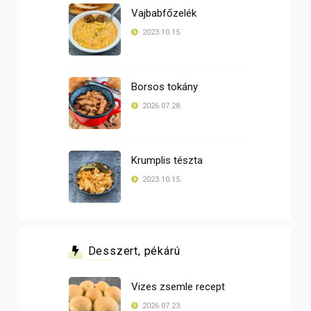
Vajbabfőzelék
2023.10.15.
Borsos tokány
2026.07.28.
Krumplis tészta
2023.10.15.
Desszert, pékárú
Vizes zsemle recept
2026.07.23.