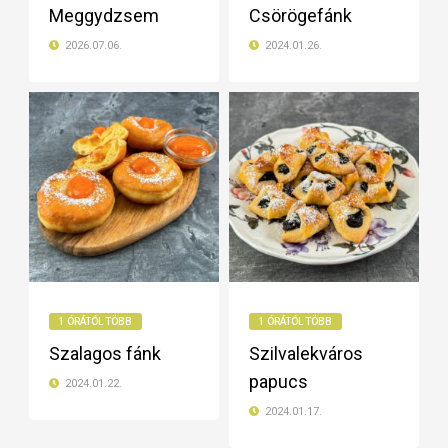
Meggydzsem
Csörögefánk
2026.07.06.
2024.01.26.
1 ÓRÁTÓL TÖBB
1 ÓRÁTÓL TÖBB
Szalagos fánk
Szilvalekváros
papucs
2024.01.22.
2024.01.17.