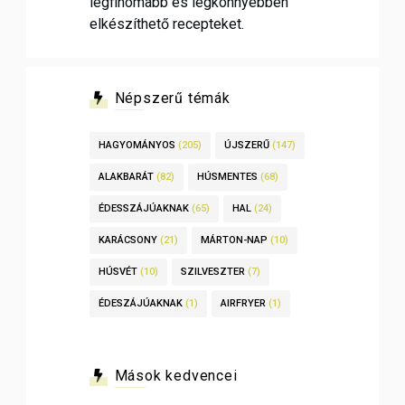
legfinomabb és legkönnyebben
elkészíthető recepteket.
Népszerű témák
HAGYOMÁNYOS
(205)
ÚJSZERŰ
(147)
ALAKBARÁT
(82)
HÚSMENTES
(68)
ÉDESSZÁJÚAKNAK
(65)
HAL
(24)
KARÁCSONY
(21)
MÁRTON-NAP
(10)
HÚSVÉT
(10)
SZILVESZTER
(7)
ÉDESZÁJÚAKNAK
(1)
AIRFRYER
(1)
Mások kedvencei