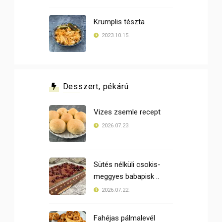
Krumplis tészta
2023.10.15.
Desszert, pékárú
Vizes zsemle recept
2026.07.23.
Sütés nélküli csokis-
meggyes babapisk ..
2026.07.22.
Fahéjas pálmalevél