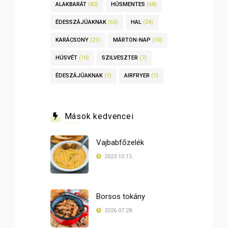
ALAKBARÁT
(82)
HÚSMENTES
(68)
ÉDESSZÁJÚAKNAK
(65)
HAL
(24)
KARÁCSONY
(21)
MÁRTON-NAP
(10)
HÚSVÉT
(10)
SZILVESZTER
(7)
ÉDESZÁJÚAKNAK
(1)
AIRFRYER
(1)
Mások kedvencei
Vajbabfőzelék
2023.10.15.
Borsos tokány
2026.07.28.