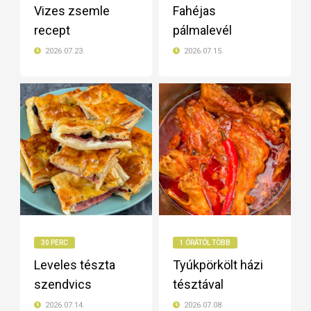
Vizes zsemle
Fahéjas
recept
pálmalevél
2026.07.23.
2026.07.15.
30 PERC
1 ÓRÁTÓL TÖBB
Leveles tészta
Tyúkpörkölt házi
szendvics
tésztával
2026.07.14.
2026.07.08.