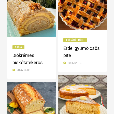
1 ÓRÁTÓL TÖBB
Erdei gyümölcsös
1 ÓRA
Diókrémes
pite
piskótatekercs
2026.04.10.
2026.04.09.