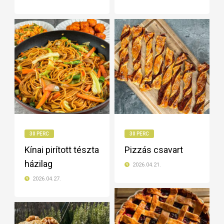
30 PERC
30 PERC
Kínai pirított tészta
Pizzás csavart
házilag
2026.04.21.
2026.04.27.