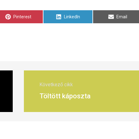
Share
Share
Share
Pinterest
LinkedIn
Email
on
on
on
Következő cikk
Töltött káposzta