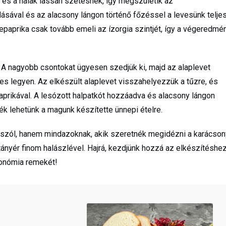
 és a halak lassan szétesnek, így megszületik az
ásával és az alacsony lángon történő főzéssel a levesünk telje
epaprika csak tovább emeli az ízorgia szintjét, így a végeredmé
A nagyobb csontokat ügyesen szedjük ki, majd az alaplevet
s legyen. Az elkészült alaplevet visszahelyezzük a tűzre, és
paprikával. A lesózott halpatkót hozzáadva és alacsony lángon
ék lehetünk a magunk készítette ünnepi ételre.
 szól, hanem mindazoknak, akik szeretnék megidézni a karácson
ányér finom halászlével. Hajrá, kezdjünk hozzá az elkészítéshez
ronómia remekét!