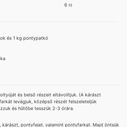
6
fő
arok és 1 kg pontypatkó
ika
ltyúját és belső részeit eltávolítjuk. (A kárászt
farkát levágjuk, középső részét felszeleteljük
zzuk és hűtőbe tesszük 2-3 órára.
 kárászt, pontyfejet, valamint pontyfarkat. Majd öntsük