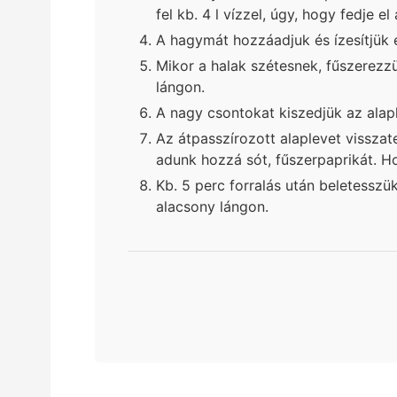
fel kb. 4 l vízzel, úgy, hogy fedje el 
A hagymát hozzáadjuk és ízesítjük 
Mikor a halak szétesnek, fűszerezz
lángon.
A nagy csontokat kiszedjük az alap
Az átpasszírozott alaplevet vissza
adunk hozzá sót, fűszerpaprikát. H
Kb. 5 perc forralás után beletesszük
alacsony lángon.