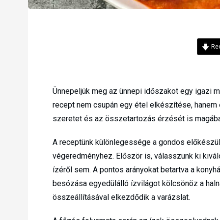
Rec
Ünnepeljük meg az ünnepi időszakot egy igazi ma
recept nem csupán egy étel elkészítése, hanem 
szeretet és az összetartozás érzését is magáb
A receptünk különlegessége a gondos előkészüle
végeredményhez. Először is, válasszunk ki kivá
ízéről sem. A pontos arányokat betartva a konyhá
besózása egyedülálló ízvilágot kölcsönöz a haln
összeállításával elkezdődik a varázslat.