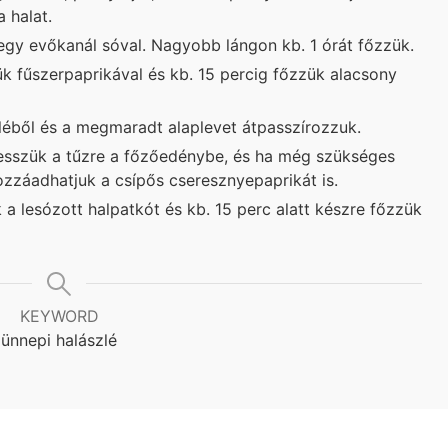
a halat.
egy evőkanál sóval. Nagyobb lángon kb. 1 órát főzzük.
ük fűszerpaprikával és kb. 15 percig főzzük alacsony
léből és a megmaradt alaplevet átpasszírozzuk.
tesszük a tűzre a főzőedénybe, és ha még szükséges
ozzáadhatjuk a csípős cseresznyepaprikát is.
 a lesózott halpatkót és kb. 15 perc alatt készre főzzük
KEYWORD
ünnepi halászlé