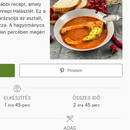
ábbi recept, amely
nnepi Halászlét. Ez a
rázsolja az asztalt,
ozza. A hagyományos
nden percében megéri
Pinelem
ELKÉSZÍTÉS
ÖSSZES IDŐ
hour
minutes
hours
minutes
1
45
2
45
óra
perc
óra
perc
ADAG