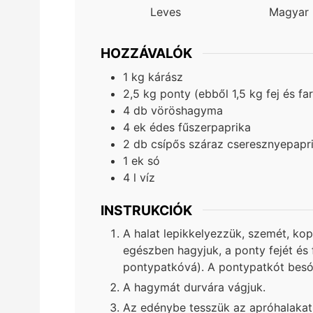
Leves
Magyar
HOZZÁVALÓK
1
kg
kárász
2,5
kg
ponty (ebből 1,5 kg fej és f
4
db
vöröshagyma
4
ek
édes fűszerpaprika
2
db
csípős száraz cseresznyepapr
1
ek
só
4
l
víz
INSTRUKCIÓK
A halat lepikkelyezzük, szemét, kopo
egészben hagyjuk, a ponty fejét és 
pontypatkóvá). A pontypatkót besó
A hagymát durvára vágjuk.
Az edénybe tesszük az apróhalakat,