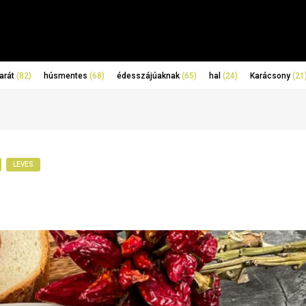
arát
(82)
húsmentes
(68)
édesszájúaknak
(65)
hal
(24)
Karácsony
(21
LEVES