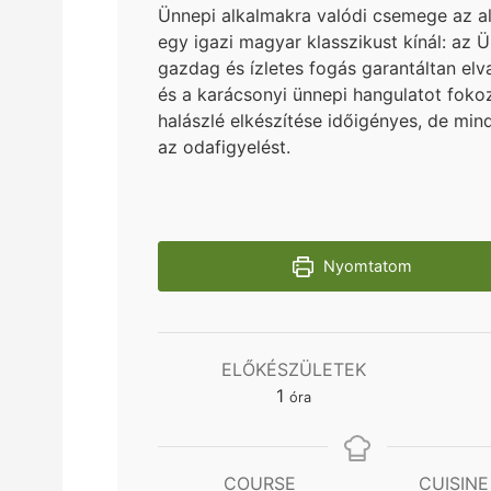
Ünnepi alkalmakra valódi csemege az al
egy igazi magyar klasszikust kínál: az Ü
gazdag és ízletes fogás garantáltan elva
és a karácsonyi ünnepi hangulatot fok
halászlé elkészítése időigényes, de mi
az odafigyelést.
Nyomtatom
ELŐKÉSZÜLETEK
hour
1
óra
COURSE
CUISINE