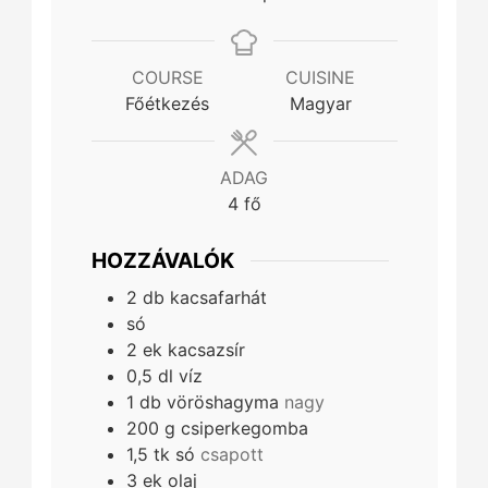
COURSE
CUISINE
Főétkezés
Magyar
ADAG
4
fő
HOZZÁVALÓK
2
db
kacsafarhát
só
2
ek
kacsazsír
0,5
dl
víz
1
db
vöröshagyma
nagy
200
g
csiperkegomba
1,5
tk
só
csapott
3
ek
olaj