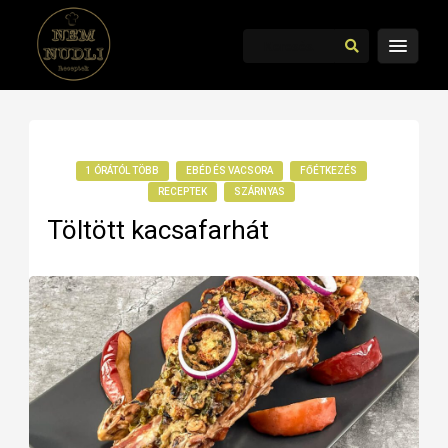
1 ÓRÁTÓL TÖBB
EBÉD ÉS VACSORA
FŐÉTKEZÉS
RECEPTEK
SZÁRNYAS
Töltött kacsafarhát