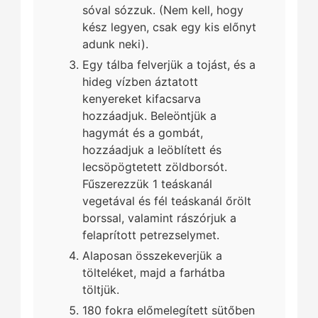
sóval sózzuk. (Nem kell, hogy
kész legyen, csak egy kis előnyt
adunk neki).
Egy tálba felverjük a tojást, és a
hideg vízben áztatott
kenyereket kifacsarva
hozzáadjuk. Beleöntjük a
hagymát és a gombát,
hozzáadjuk a leöblített és
lecsöpögtetett zöldborsót.
Fűszerezzük 1 teáskanál
vegetával és fél teáskanál őrölt
borssal, valamint rászórjuk a
felaprított petrezselymet.
Alaposan összekeverjük a
tölteléket, majd a farhátba
töltjük.
180 fokra előmelegített sütőben