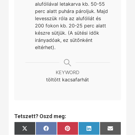
alufóliával letakarva kb. 50-55
perc alatt puhára pároljuk. Majd
levesszük róla az alufóliát és
200 fokon kb. 20-25 perc alatt
készre sütjük. (A sütési idők
irányadóak, ez sütőnként
eltérhet).
KEYWORD
töltött kacsafarhát
Tetszett? Oszd meg:
Share
Share
Share
Share
Share
X
Facebook
Pinterest
LinkedIn
Email
on
on
on
on
on
(Twitter)