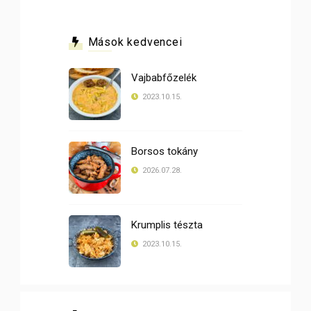
Mások kedvencei
Vajbabfőzelék
2023.10.15.
Borsos tokány
2026.07.28.
Krumplis tészta
2023.10.15.