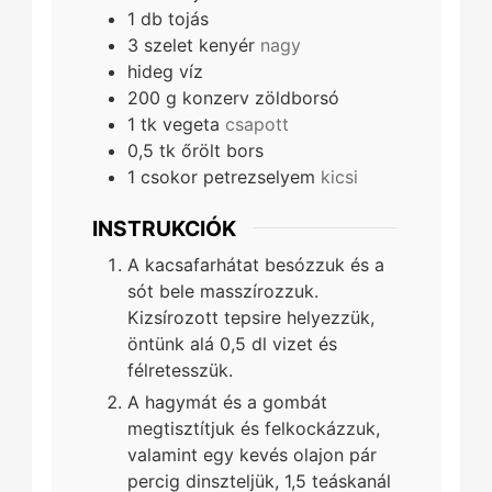
1
db
tojás
3
szelet
kenyér
nagy
hideg víz
200
g
konzerv zöldborsó
1
tk
vegeta
csapott
0,5
tk
őrölt bors
1
csokor
petrezselyem
kicsi
INSTRUKCIÓK
A kacsafarhátat besózzuk és a
sót bele masszírozzuk.
Kizsírozott tepsire helyezzük,
öntünk alá 0,5 dl vizet és
félretesszük.
A hagymát és a gombát
megtisztítjuk és felkockázzuk,
valamint egy kevés olajon pár
percig dinszteljük, 1,5 teáskanál