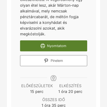
olyan étel lesz, akár Márton-nap
alkalmával, mely nemcsak
pénztárcabarát, de méltón fogja
képviselni a konyhádat és
elvarázsolni azokat, akik
megkóstolják.
Nyomtatom
Pinelem
ELŐKÉSZÜLETEK
ELKÉSZÍTÉS
minutes
hour
minutes
15
perc
1
óra
20
perc
ÖSSZES IDŐ
hour
minutes
1
óra
35
perc