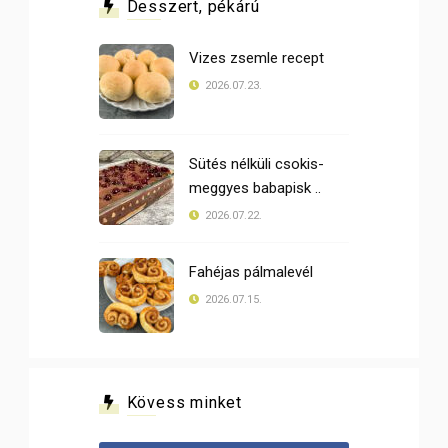
Desszert, pékárú
Vizes zsemle recept
2026.07.23.
Sütés nélküli csokis-
meggyes babapisk ..
2026.07.22.
Fahéjas pálmalevél
2026.07.15.
Kövess minket