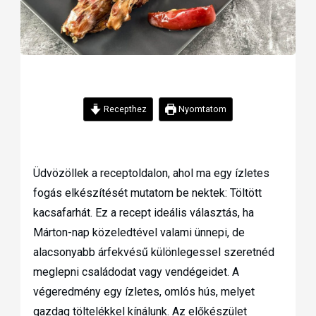
Recepthez
Nyomtatom
Üdvözöllek a receptoldalon, ahol ma egy ízletes
fogás elkészítését mutatom be nektek: Töltött
kacsafarhát. Ez a recept ideális választás, ha
Márton-nap közeledtével valami ünnepi, de
alacsonyabb árfekvésű különlegessel szeretnéd
meglepni családodat vagy vendégeidet. A
végeredmény egy ízletes, omlós hús, melyet
gazdag töltelékkel kínálunk. Az előkészület