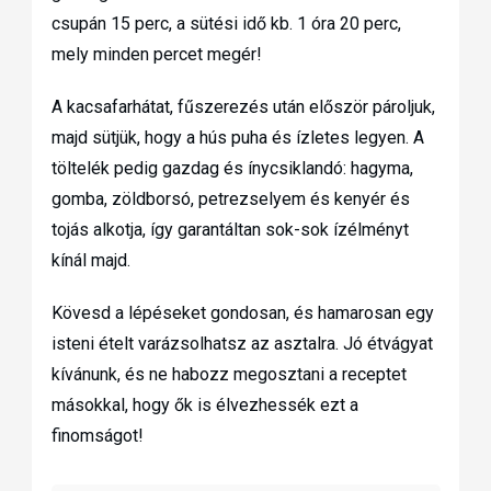
csupán 15 perc, a sütési idő kb. 1 óra 20 perc,
mely minden percet megér!
A kacsafarhátat, fűszerezés után először pároljuk,
majd sütjük, hogy a hús puha és ízletes legyen. A
töltelék pedig gazdag és ínycsiklandó: hagyma,
gomba, zöldborsó, petrezselyem és kenyér és
tojás alkotja, így garantáltan sok-sok ízélményt
kínál majd.
Kövesd a lépéseket gondosan, és hamarosan egy
isteni ételt varázsolhatsz az asztalra. Jó étvágyat
kívánunk, és ne habozz megosztani a receptet
másokkal, hogy ők is élvezhessék ezt a
finomságot!