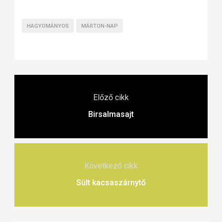
HAGYOMÁNYOS
MÁRTON-NAP
Előző cikk
Birsalmasajt
Következő cikk
Sült kacsaszárnytő