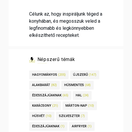
Célunk az, hogy inspiráljunk téged a
konyhában, és megosszuk veled a
legfinomabb és legkönnyebben
elkészíthető recepteket.
Népszerű témák
HAGYOMÁNYOS
(205)
ÚJSZERŰ
(147)
ALAKBARÁT
(82)
HÚSMENTES
(68)
ÉDESSZÁJÚAKNAK
(65)
HAL
(24)
KARÁCSONY
(21)
MÁRTON-NAP
(10)
HÚSVÉT
(10)
SZILVESZTER
(7)
ÉDESZÁJÚAKNAK
(1)
AIRFRYER
(1)