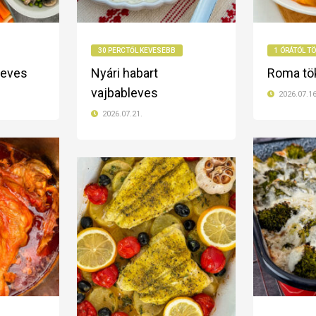
30 PERCTŐL KEVESEBB
1 ÓRÁTÓL T
leves
Nyári habart
Roma tö
vajbableves
2026.07.16
2026.07.21.