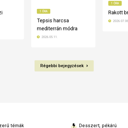
1 ÓRA
zi
Rakott b
1 ÓRA
Tepsis harcsa
2026.07.06
mediterrán módra
2026.05.11.
Régebbi bejegyzések
zerű témák
Desszert, pékárú