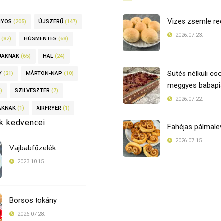
Vizes zsemle re
NYOS
(205)
ÚJSZERŰ
(147)
2026.07.23.
(82)
HÚSMENTES
(68)
ÚAKNAK
(65)
HAL
(24)
Sütés nélküli cso
Y
(21)
MÁRTON-NAP
(10)
meggyes babapis
)
SZILVESZTER
(7)
2026.07.22.
AKNAK
(1)
AIRFRYER
(1)
k kedvencei
Fahéjas pálmale
2026.07.15.
Vajbabfőzelék
2023.10.15.
Borsos tokány
2026.07.28.