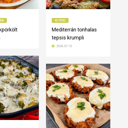
ÖBB
45 PERC
kpörkölt
Mediterrán tonhalas
tepsis krumpli
.
2026.07.13.