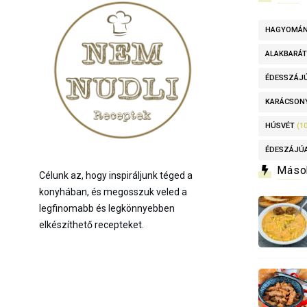
HAGYOMÁ
ALAKBARÁT
ÉDESSZÁJ
KARÁCSON
HÚSVÉT
(10
ÉDESZÁJÚ
Máso
Célunk az, hogy inspiráljunk téged a
konyhában, és megosszuk veled a
legfinomabb és legkönnyebben
elkészíthető recepteket.