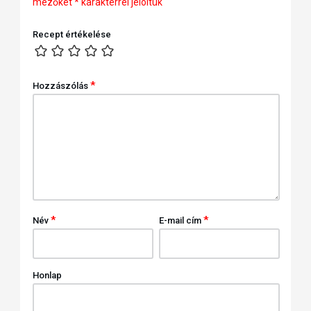
mezőket
*
karakterrel jelöltük
Recept értékelése
*
Hozzászólás
*
*
Név
E-mail cím
Honlap