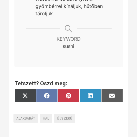
gyömbérrel kínáljuk, hűtőben
tároljuk.
KEYWORD
sushi
Tetszett? Oszd meg:
Share
Share
Share
Share
Share
X
Facebook
Pinterest
LinkedIn
Email
on
on
on
on
on
(Twitter)
ALAKBARÁT
HAL
ÚJSZERŰ