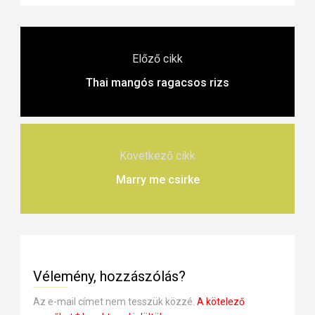
Előző cikk
Thai mangós ragacsos rizs
Következő cikk
Marry me csirke
Vélemény, hozzászólás?
Az e-mail címet nem tesszük közzé.
A kötelező