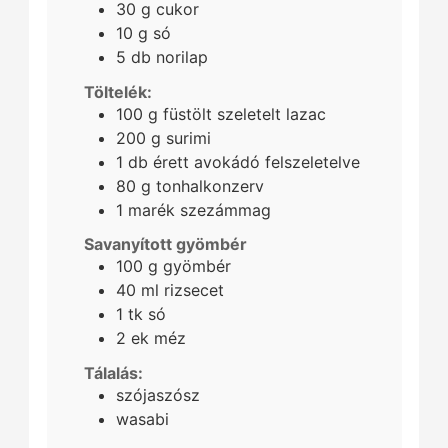
30
g
cukor
10
g
só
5
db
norilap
Töltelék:
100
g
füstölt szeletelt lazac
200
g
surimi
1
db
érett avokádó felszeletelve
80
g
tonhalkonzerv
1
marék
szezámmag
Savanyított gyömbér
100
g
gyömbér
40
ml
rizsecet
1
tk
só
2
ek
méz
Tálalás:
szójaszósz
wasabi