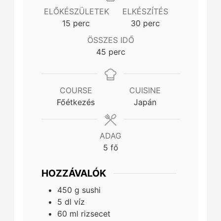
ELŐKÉSZÜLETEK
ELKÉSZÍTÉS
minutes
minutes
15
perc
30
perc
ÖSSZES IDŐ
minutes
45
perc
COURSE
CUISINE
Főétkezés
Japán
ADAG
5
fő
HOZZÁVALÓK
450
g
sushi
5
dl
víz
60
ml
rizsecet