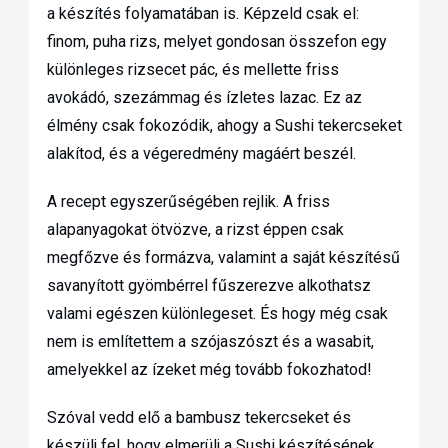
a készítés folyamatában is. Képzeld csak el:
finom, puha rizs, melyet gondosan összefon egy
különleges rizsecet pác, és mellette friss
avokádó, szezámmag és ízletes lazac. Ez az
élmény csak fokozódik, ahogy a Sushi tekercseket
alakítod, és a végeredmény magáért beszél.
A recept egyszerűségében rejlik. A friss
alapanyagokat ötvözve, a rizst éppen csak
megfőzve és formázva, valamint a saját készítésű
savanyított gyömbérrel fűszerezve alkothatsz
valami egészen különlegeset. És hogy még csak
nem is említettem a szójaszószt és a wasabit,
amelyekkel az ízeket még tovább fokozhatod!
Szóval vedd elő a bambusz tekercseket és
készülj fel, hogy elmerülj a Sushi készítésének