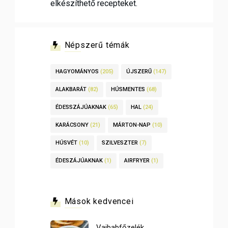
elkészíthető recepteket.
Népszerű témák
HAGYOMÁNYOS
(205)
ÚJSZERŰ
(147)
ALAKBARÁT
(82)
HÚSMENTES
(68)
ÉDESSZÁJÚAKNAK
(65)
HAL
(24)
KARÁCSONY
(21)
MÁRTON-NAP
(10)
HÚSVÉT
(10)
SZILVESZTER
(7)
ÉDESZÁJÚAKNAK
(1)
AIRFRYER
(1)
Mások kedvencei
Vajbabfőzelék