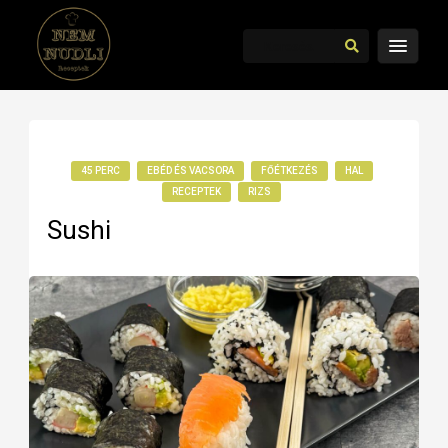
45 PERC
EBÉD ÉS VACSORA
FŐÉTKEZÉS
HAL
RECEPTEK
RIZS
Sushi