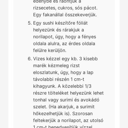
edénybe és ráöntjük a
rizsecetes, cukros, sós pácot.
Egy fakanállal összekeverjük.
Egy sushi készítőre fóliát
helyezünk és rárakjuk a
norilapot, úgy, hogy a fényes
oldala alulra, az érdes oldala
felülre kerüljön.
Vizes kézzel egy kb. 3 kisebb
marék kézmeleg rizst
eloszlatunk, úgy, hogy a lap
távolabbi részén 1 cm-t
kihagyunk. A közelebbi 1/3
részre tölteléket helyezünk lehet
tonhal vagy surimi és avokádó
szelet. (Ha akarjuk, a surimit
hőkezelhetjük is). Szorosan
feltekerjük a norilapot, az utolsó
1 cm-t benedvesítjük vízzel.