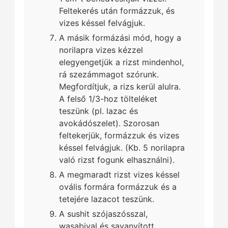
Feltekerés után formázzuk, és
vizes késsel felvágjuk.
A másik formázási mód, hogy a
norilapra vizes kézzel
elegyengetjük a rizst mindenhol,
rá szezámmagot szórunk.
Megfordítjuk, a rizs kerül alulra.
A felső 1/3-hoz tölteléket
teszünk (pl. lazac és
avokádószelet). Szorosan
feltekerjük, formázzuk és vizes
késsel felvágjuk. (Kb. 5 norilapra
való rizst fogunk elhasználni).
A megmaradt rizst vizes késsel
ovális formára formázzuk és a
tetejére lazacot teszünk.
A sushit szójaszósszal,
wasabival és savanyított