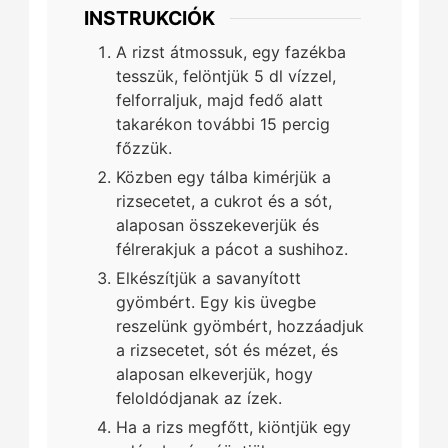
INSTRUKCIÓK
A rizst átmossuk, egy fazékba
tesszük, felöntjük 5 dl vízzel,
felforraljuk, majd fedő alatt
takarékon további 15 percig
főzzük.
Közben egy tálba kimérjük a
rizsecetet, a cukrot és a sót,
alaposan összekeverjük és
félrerakjuk a pácot a sushihoz.
Elkészítjük a savanyított
gyömbért. Egy kis üvegbe
reszelünk gyömbért, hozzáadjuk
a rizsecetet, sót és mézet, és
alaposan elkeverjük, hogy
feloldódjanak az ízek.
Ha a rizs megfőtt, kiöntjük egy