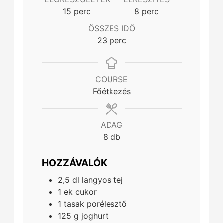
minutes
minutes
15
perc
8
perc
ÖSSZES IDŐ
minutes
23
perc
COURSE
Főétkezés
ADAG
8
db
HOZZÁVALÓK
2,5
dl
langyos tej
1
ek
cukor
1
tasak
porélesztő
125
g
joghurt