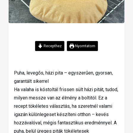
Recepthez
Nyomtatom
Puha, levegős, házi pita – egyszerűen, gyorsan,
garantált sikerrel
Ha valaha is kóstoltál frissen sült házi pitát, tudod,
milyen messze van az élmény a boltitól. Ez a
recept tökéletes választás, ha szeretnél valami
igazán különlegeset készíteni otthon – kevés
hozzávalóval, mégis fantasztikus eredménnyel. A
puha, belül üreges piták tökéletesek