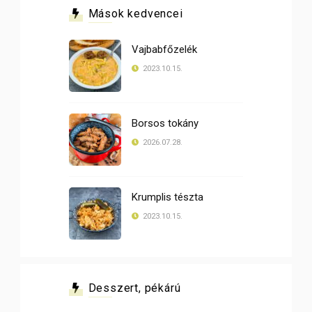
Mások kedvencei
Vajbabfőzelék
2023.10.15.
Borsos tokány
2026.07.28.
Krumplis tészta
2023.10.15.
Desszert, pékárú