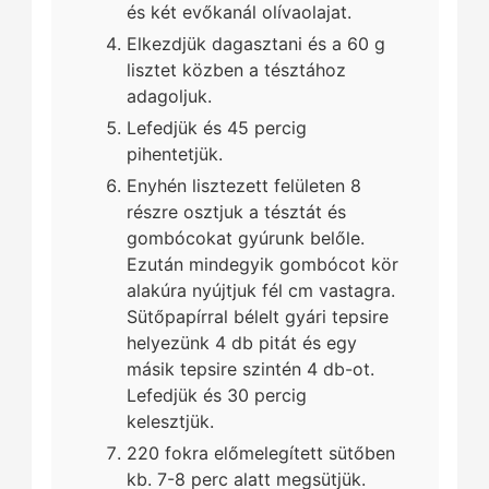
és két evőkanál olívaolajat.
Elkezdjük dagasztani és a 60 g
lisztet közben a tésztához
adagoljuk.
Lefedjük és 45 percig
pihentetjük.
Enyhén lisztezett felületen 8
részre osztjuk a tésztát és
gombócokat gyúrunk belőle.
Ezután mindegyik gombócot kör
alakúra nyújtjuk fél cm vastagra.
Sütőpapírral bélelt gyári tepsire
helyezünk 4 db pitát és egy
másik tepsire szintén 4 db-ot.
Lefedjük és 30 percig
kelesztjük.
220 fokra előmelegített sütőben
kb. 7-8 perc alatt megsütjük.