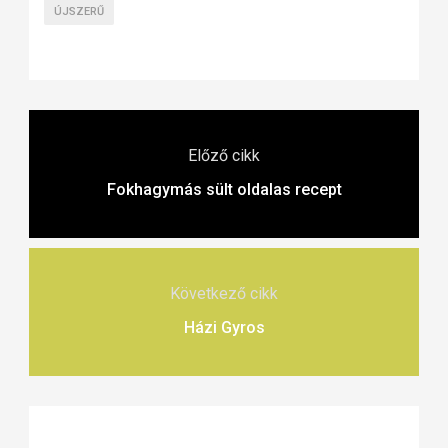
ÚJSZERŰ
Előző cikk
Fokhagymás sült oldalas recept
Következő cikk
Házi Gyros