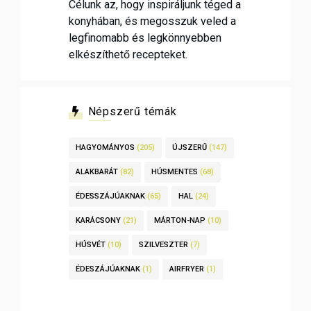
Célunk az, hogy inspiráljunk téged a
konyhában, és megosszuk veled a
legfinomabb és legkönnyebben
elkészíthető recepteket.
Népszerű témák
HAGYOMÁNYOS
(205)
ÚJSZERŰ
(147)
ALAKBARÁT
(82)
HÚSMENTES
(68)
ÉDESSZÁJÚAKNAK
(65)
HAL
(24)
KARÁCSONY
(21)
MÁRTON-NAP
(10)
HÚSVÉT
(10)
SZILVESZTER
(7)
ÉDESZÁJÚAKNAK
(1)
AIRFRYER
(1)