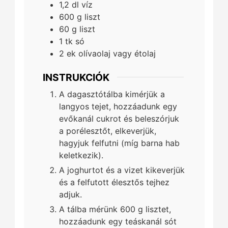
1,2
dl
víz
600
g
liszt
60
g
liszt
1
tk
só
2
ek
olívaolaj vagy étolaj
INSTRUKCIÓK
A dagasztótálba kimérjük a
langyos tejet, hozzáadunk egy
evőkanál cukrot és beleszórjuk
a porélesztőt, elkeverjük,
hagyjuk felfutni (míg barna hab
keletkezik).
A joghurtot és a vizet kikeverjük
és a felfutott élesztős tejhez
adjuk.
A tálba mérünk 600 g lisztet,
hozzáadunk egy teáskanál sót