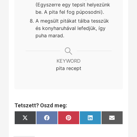
(Egyszerre egy tepsit helyezünk
be. A pita fel fog púposodni).
A megsült pitákat tálba tesszük
és konyharuhával lefedjük, így
puha marad.
KEYWORD
pita recept
Tetszett? Oszd meg:
Share
Share
Share
Share
Share
X
Facebook
Pinterest
LinkedIn
Email
on
on
on
on
on
(Twitter)