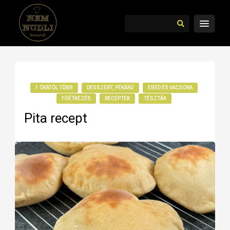
1 ÓRÁTÓL TÖBB
DESSZERT, PÉKÁRÚ
EBÉD ÉS VACSORA
FŐÉTKEZÉS
RECEPTEK
TÉSZTÁK
Pita recept