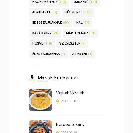
HAGYOMÁNYOS
(205)
ÚJSZERŰ
(147)
ALAKBARÁT
(82)
HÚSMENTES
(68)
ÉDESSZÁJÚAKNAK
(65)
HAL
(24)
KARÁCSONY
(21)
MÁRTON-NAP
(10)
HÚSVÉT
(10)
SZILVESZTER
(7)
ÉDESZÁJÚAKNAK
(1)
AIRFRYER
(1)
Mások kedvencei
Vajbabfőzelék
2023.10.15.
Borsos tokány
2026.07.28.