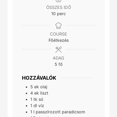
ÖSSZES IDŐ
minutes
10
perc
COURSE
Főétkezés
ADAG
5
fő
HOZZÁVALÓK
5
ek
olaj
4
ek
liszt
1
tk
só
1
dl
víz
1
l
passzírozott paradicsom