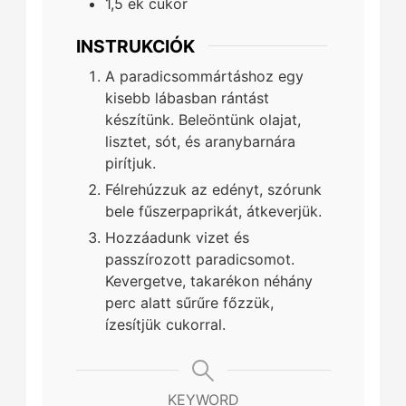
1,5
ek
cukor
INSTRUKCIÓK
A paradicsommártáshoz egy
kisebb lábasban rántást
készítünk. Beleöntünk olajat,
lisztet, sót, és aranybarnára
pirítjuk.
Félrehúzzuk az edényt, szórunk
bele fűszerpaprikát, átkeverjük.
Hozzáadunk vizet és
passzírozott paradicsomot.
Kevergetve, takarékon néhány
perc alatt sűrűre főzzük,
ízesítjük cukorral.
KEYWORD