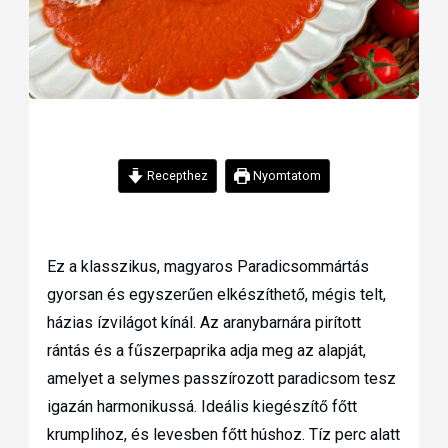
Recepthez
Nyomtatom
Ez a klasszikus, magyaros Paradicsommártás
gyorsan és egyszerűen elkészíthető, mégis telt,
házias ízvilágot kínál. Az aranybarnára pirított
rántás és a fűszerpaprika adja meg az alapját,
amelyet a selymes passzírozott paradicsom tesz
igazán harmonikussá. Ideális kiegészítő főtt
krumplihoz, és levesben főtt húshoz. Tíz perc alatt