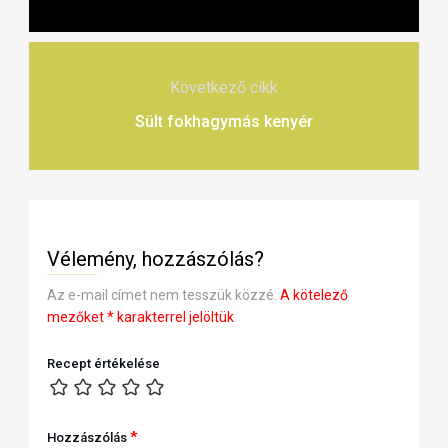
Következő cikk
Sült fokhagymás kenyér
Vélemény, hozzászólás?
Az e-mail címet nem tesszük közzé.
A kötelező
mezőket
*
karakterrel jelöltük
Recept értékelése
*
Hozzászólás