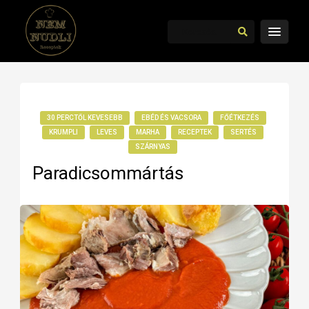
30 PERCTŐL KEVESEBB
EBÉD ÉS VACSORA
FŐÉTKEZÉS
KRUMPLI
LEVES
MARHA
RECEPTEK
SERTÉS
SZÁRNYAS
Paradicsommártás