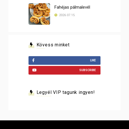
Fahéjas pálmalevél
2026.07.15.
Kövess minket
LIKE
SUBSCRIBE
Legyél VIP tagunk ingyen!