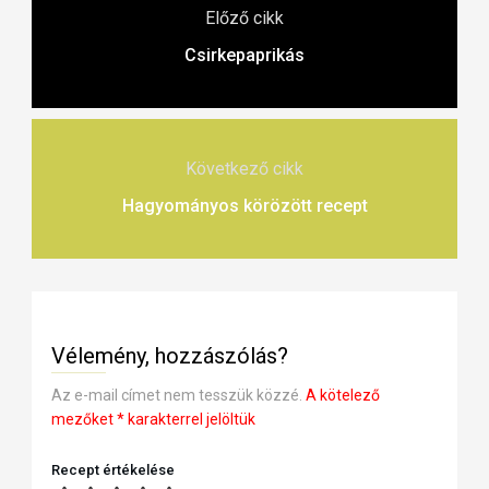
Előző cikk
Csirkepaprikás
Következő cikk
Hagyományos körözött recept
Vélemény, hozzászólás?
Az e-mail címet nem tesszük közzé.
A kötelező
mezőket
*
karakterrel jelöltük
Recept értékelése