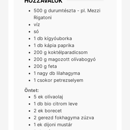
HOZZÁVALÓK
500
g
durumtészta - pl. Mezzi
Rigatoni
víz
só
1
db
kígyóuborka
1
db
kápia paprika
200
g
koktélparadicsom
200
g
magozott olívabogyó
200
g
feta
1
nagy db
lilahagyma
1
csokor
petrezselyem
Öntet:
5
ek
olívaolaj
1
db
bio citrom leve
2
ek
borecet
2
gerezd
fokhagyma zúzva
1
ek
dijoni mustár