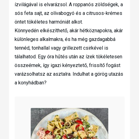
ízvilágával is elvarázsol. A roppanós zöldségek, a
sós feta sajt, az olívabogyó és a citrusos-krémes
öntet tökéletes harmóniát alkot.
Könnyedén elkészíthető, akár hétköznapokra, akár
különleges alkalmakra, és ha még gazdagabbá
tennéd, tonhallal vagy grillezett csirkével is
tálalhatod. Egy óra hűtés után az ízek tökéletesen
összeérnek, így igazi kényeztető, frissítő fogást
varázsolhatsz az asztalra. Indulhat a görög utazás
a konyhádban?