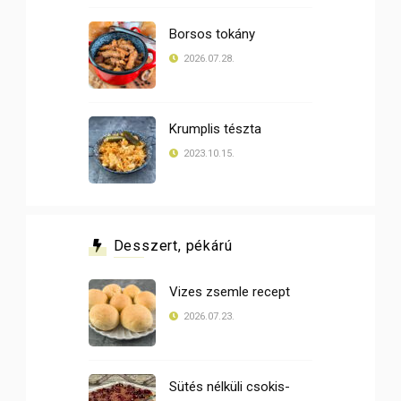
Borsos tokány
2026.07.28.
Krumplis tészta
2023.10.15.
Desszert, pékárú
Vizes zsemle recept
2026.07.23.
Sütés nélküli csokis-