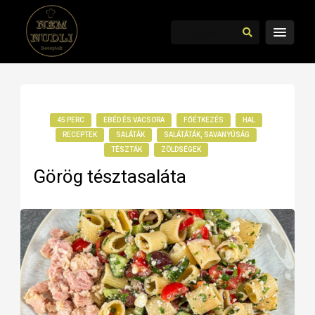
45 PERC
EBÉD ÉS VACSORA
FŐÉTKEZÉS
HAL
RECEPTEK
SALÁTÁK
SALÁTÁTÁK, SAVANYÚSÁG
TÉSZTÁK
ZÖLDSÉGEK
Görög tésztasaláta