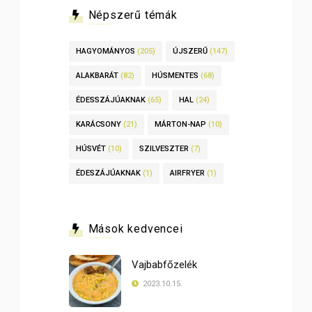
Népszerű témák
HAGYOMÁNYOS
(205)
ÚJSZERŰ
(147)
ALAKBARÁT
(82)
HÚSMENTES
(68)
ÉDESSZÁJÚAKNAK
(65)
HAL
(24)
KARÁCSONY
(21)
MÁRTON-NAP
(10)
HÚSVÉT
(10)
SZILVESZTER
(7)
ÉDESZÁJÚAKNAK
(1)
AIRFRYER
(1)
Mások kedvencei
Vajbabfőzelék
2023.10.15.