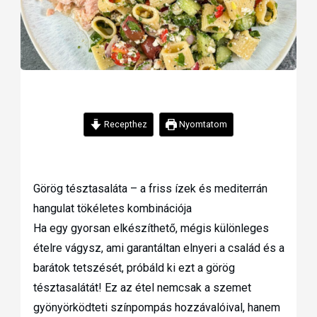
Recepthez
Nyomtatom
Görög tésztasaláta – a friss ízek és mediterrán
hangulat tökéletes kombinációja
Ha egy gyorsan elkészíthető, mégis különleges
ételre vágysz, ami garantáltan elnyeri a család és a
barátok tetszését, próbáld ki ezt a görög
tésztasalátát! Ez az étel nemcsak a szemet
gyönyörködteti színpompás hozzávalóival, hanem