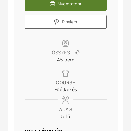
Nyomtatom
Pinelem
ÖSSZES IDŐ
minutes
45
perc
COURSE
Főétkezés
ADAG
5
fő