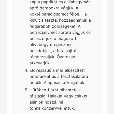
kápia paprikát és a lilahagymát
apró darabokra vágjuk, a
koktélparadicsomot félbe. Ha
kihűlt a tészta, hozzáadhatjuk a
feldarabolt zöldségeket. A
petrezselymet apróra vágjuk és
beleszórjuk, a magozott
olívabogyót egészben
beledobjuk, a feta sajtot
rámorzsoljuk. Óvatosan
átkeverjük.
Elővesszük a már elkészített
öntetünket és a tésztasalátára
öntjük. Alaposan átforgatjuk.
Hűtőben 1 órát pihentetjük
tálalásig. Halakat vagy csirkét
ajánlok hozzá, mi
tonhalkonzervvel ettük.