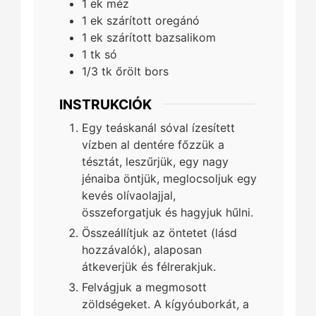
1
ek
méz
1
ek
szárított oregánó
1
ek
szárított bazsalikom
1
tk
só
1/3
tk
őrölt bors
INSTRUKCIÓK
Egy teáskanál sóval ízesített
vízben al dentére főzzük a
tésztát, leszűrjük, egy nagy
jénaiba öntjük, meglocsoljuk egy
kevés olívaolajjal,
összeforgatjuk és hagyjuk hűlni.
Összeállítjuk az öntetet (lásd
hozzávalók), alaposan
átkeverjük és félrerakjuk.
Felvágjuk a megmosott
zöldségeket. A kígyóuborkát, a