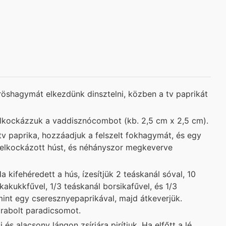
röshagymát elkezdünk dinsztelni, közben a tv paprikát
elkockázzuk a vaddisznócombot (kb. 2,5 cm x 2,5 cm).
 paprika, hozzáadjuk a felszelt fokhagymát, és egy
a felkockázott húst, és néhányszor megkeverve
 kifehéredett a hús, ízesítjük 2 teáskanál sóval, 10
 kakukkfűvel, 1/3 teáskanál borsikafűvel, és 1/3
mint egy cseresznyepaprikával, majd átkeverjük.
arabolt paradicsomot.
 és alacsony lángon zsírjára pirítjuk. Ha elfőtt a lé,