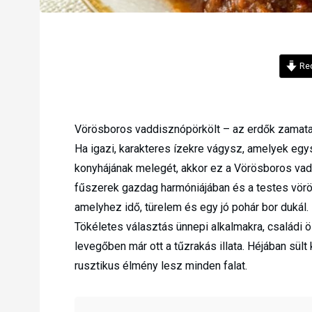
Rec
Vörösboros vaddisznópörkölt – az erdők zamata
Ha igazi, karakteres ízekre vágysz, amelyek eg
konyhájának melegét, akkor ez a Vörösboros vadd
fűszerek gazdag harmóniájában és a testes vörö
amelyhez idő, türelem és egy jó pohár bor dukál.
Tökéletes választás ünnepi alkalmakra, családi 
levegőben már ott a tűzrakás illata. Héjában sült
rusztikus élmény lesz minden falat.