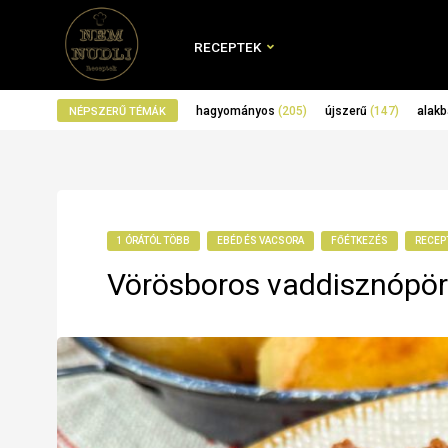
RECEPTEK
hagyományos
(205)
újszerű
(147)
alakb
NÉPSZERŰ TÉMÁK
1 ÓRÁTÓL TÖBB
EBÉD ÉS VACSORA
FŐÉTKEZÉS
RECEP
Vörösboros vaddisznópör