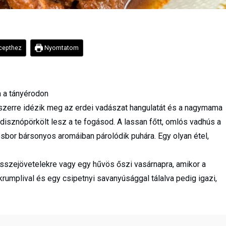
epthez
Nyomtatom
 a tányérodon
yszerre idézik meg az erdei vadászat hangulatát és a nagymama
isznópörkölt lesz a te fogásod. A lassan főtt, omlós vadhús a
sbor bársonyos aromáiban párolódik puhára. Egy olyan étel,
összejövetelekre vagy egy hűvös őszi vasárnapra, amikor a
 krumplival és egy csipetnyi savanyúsággal tálalva pedig igazi,