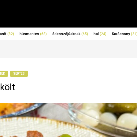
arát
(82)
húsmentes
(68)
édesszájúaknak
(65)
hal
(24)
Karácsony
(21
TEK
SERTÉS
költ