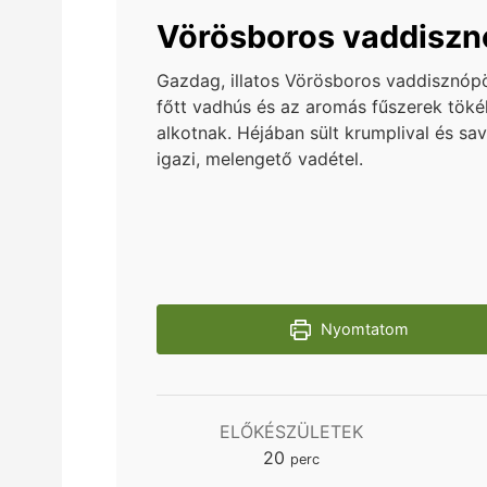
Vörösboros vaddiszn
Gazdag, illatos Vörösboros vaddisznópör
főtt vadhús és az aromás fűszerek töké
alkotnak. Héjában sült krumplival és sa
igazi, melengető vadétel.
Nyomtatom
ELŐKÉSZÜLETEK
minutes
20
perc