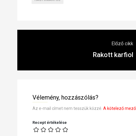
Előző cikk
Rakott karfiol
Vélemény, hozzászólás?
Az e-mail címet nem tesszük közzé.
A kötelező mez
Recept értékelése