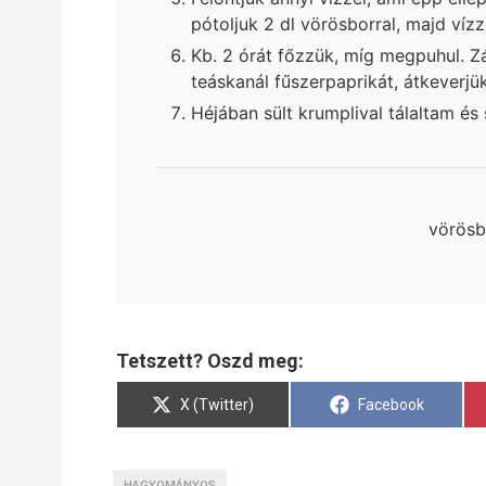
pótoljuk 2 dl vörösborral, majd vízz
Kb. 2 órát főzzük, míg megpuhul. Z
teáskanál fűszerpaprikát, átkeverjük
Héjában sült krumplival tálaltam és
vörösb
Tetszett? Oszd meg:
Share
Share
X (Twitter)
Facebook
on
on
HAGYOMÁNYOS