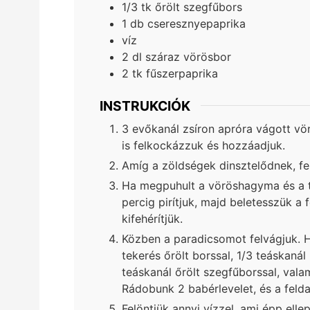
1/3
tk
őrölt szegfűbors
1
db
cseresznyepaprika
víz
2
dl
száraz vörösbor
2
tk
fűszerpaprika
INSTRUKCIÓK
3 evőkanál zsíron apróra vágott vö
is felkockázzuk és hozzáadjuk.
Amíg a zöldségek dinsztelődnek, f
Ha megpuhult a vöröshagyma és a tv
percig pirítjuk, majd beletesszük 
kifehérítjük.
Közben a paradicsomot felvágjuk. Ha
tekerés őrölt borssal, 1/3 teáskanál
teáskanál őrölt szegfűborssal, vala
Rádobunk 2 babérlevelet, és a feld
Felöntjük annyi vízzel, ami épp ellepi