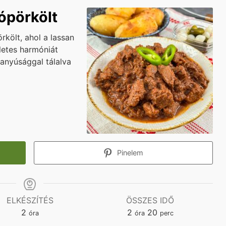
ópörkölt
költ, ahol a lassan
letes harmóniát
vanyúsággal tálalva
Pinelem
ELKÉSZÍTÉS
ÖSSZES IDŐ
hours
hours
minutes
2
2
20
óra
óra
perc