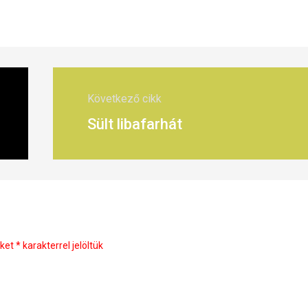
Következő cikk
Sült libafarhát
őket
*
karakterrel jelöltük