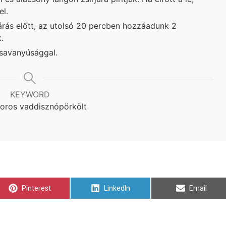
el.
árás előtt, az utolsó 20 percben hozzáadunk 2
.
 savanyúsággal.
KEYWORD
oros vaddisznópörkölt
Share
Share
Share
Pinterest
LinkedIn
Email
on
on
on