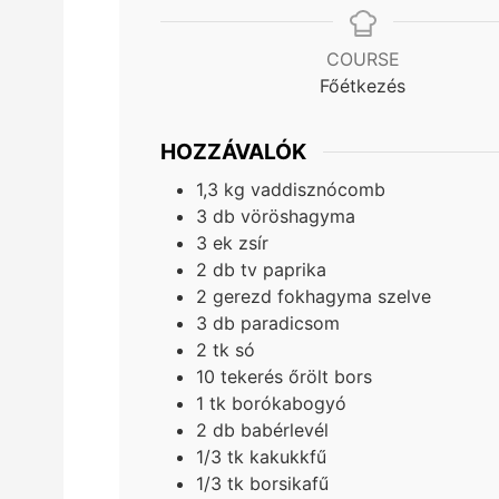
COURSE
Főétkezés
HOZZÁVALÓK
1,3
kg
vaddisznócomb
3
db
vöröshagyma
3
ek
zsír
2
db
tv paprika
2
gerezd
fokhagyma szelve
3
db
paradicsom
2
tk
só
10
tekerés
őrölt bors
1
tk
borókabogyó
2
db
babérlevél
1/3
tk
kakukkfű
1/3
tk
borsikafű