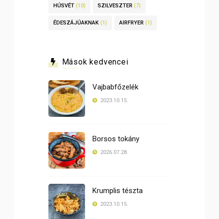
HÚSVÉT
(10)
SZILVESZTER
(7)
ÉDESZÁJÚAKNAK
(1)
AIRFRYER
(1)
Mások kedvencei
Vajbabfőzelék
2023.10.15.
Borsos tokány
2026.07.28.
Krumplis tészta
2023.10.15.