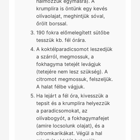
halmozzuk egymásra). A
krumplira is öntünk egy kevés
olívaolajat, meghintjük sóval,
őrölt borssal.
190 fokra előmelegített sütőbe
tesszük kb. fél órára.
A koktélparadicsomot leszedjük
a szárról, megmossuk, a
fokhagyma tetejét levágjuk
(tetejére nem lesz szükség). A
citromot megmossuk, felszeljük.
A halat félbe vágjuk.
Ha lejárt a fél óra, kivesszük a
tepsit és a krumplira helyezzük
a paradicsomokat, az
olívabogyót, a fokhagymafejet
(amire locsolunk olajat), és a
citromkarikákat. Végül a hal