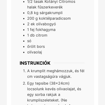
1/2
tasak
Kotányi Citromos
halak fűszerkeverék
0,8
kg
sárgakrumpli
200
g
koktélparadicsom
2
ek
olívabogyó
1
fej
fokhagyma
1
db
citrom
só
őrölt bors
olívaolaj
INSTRUKCIÓK
A krumplit meghámozzuk, és fél
cm vastagságúra vágjuk.
Egy tepsibe (38x24cm)
locsolunk kevés olívaolajat, és
egy sorba rakjuk a
krumpliszeleteket. (Ne