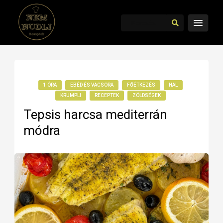
1 ÓRA
EBÉD ÉS VACSORA
FŐÉTKEZÉS
HAL
KRUMPLI
RECEPTEK
ZÖLDSÉGEK
Tepsis harcsa mediterrán
módra