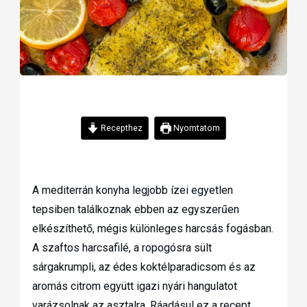
Recepthez
Nyomtatom
A mediterrán konyha legjobb ízei egyetlen
tepsiben találkoznak ebben az egyszerűen
elkészíthető, mégis különleges harcsás fogásban.
A szaftos harcsafilé, a ropogósra sült
sárgakrumpli, az édes koktélparadicsom és az
aromás citrom együtt igazi nyári hangulatot
varázsolnak az asztalra. Ráadásul ez a recept