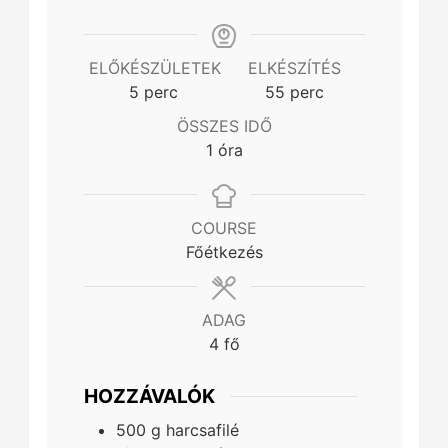
ELŐKÉSZÜLETEK
ELKÉSZÍTÉS
minutes
minutes
5
perc
55
perc
ÖSSZES IDŐ
hour
1
óra
COURSE
Főétkezés
ADAG
4
fő
HOZZÁVALÓK
500
g
harcsafilé