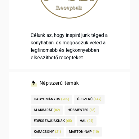
Célunk az, hogy inspiráljunk téged a
konyhában, és megosszuk veled a
legfinomabb és legkönnyebben
elkészíthető recepteket.
Népszerű témák
HAGYOMÁNYOS
(205)
ÚJSZERŰ
(147)
ALAKBARÁT
(82)
HÚSMENTES
(68)
ÉDESSZÁJÚAKNAK
(65)
HAL
(24)
KARÁCSONY
(21)
MÁRTON-NAP
(10)