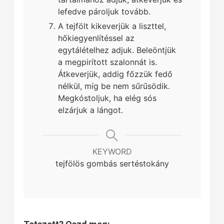
lefedve pároljuk tovább.
A tejfölt kikeverjük a liszttel,
hőkiegyenlítéssel az
egytálételhez adjuk. Beleöntjük
a megpirított szalonnát is.
Átkeverjük, addig főzzük fedő
nélkül, míg be nem sűrűsödik.
Megkóstoljuk, ha elég sós
elzárjuk a lángot.
KEYWORD
tejfölös gombás sertéstokány