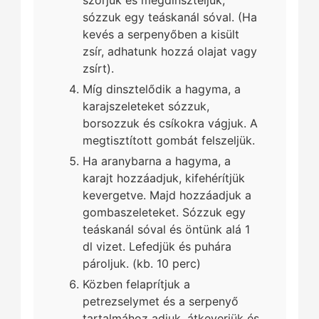
szórjuk és megdinszteljük,
sózzuk egy teáskanál sóval. (Ha
kevés a serpenyőben a kisült
zsír, adhatunk hozzá olajat vagy
zsírt).
Míg dinsztelődik a hagyma, a
karajszeleteket sózzuk,
borsozzuk és csíkokra vágjuk. A
megtisztított gombát felszeljük.
Ha aranybarna a hagyma, a
karajt hozzáadjuk, kifehérítjük
kevergetve. Majd hozzáadjuk a
gombaszeleteket. Sózzuk egy
teáskanál sóval és öntünk alá 1
dl vizet. Lefedjük és puhára
pároljuk. (kb. 10 perc)
Közben felaprítjuk a
petrezselymet és a serpenyő
tartalmához adjuk, átkeverjük és