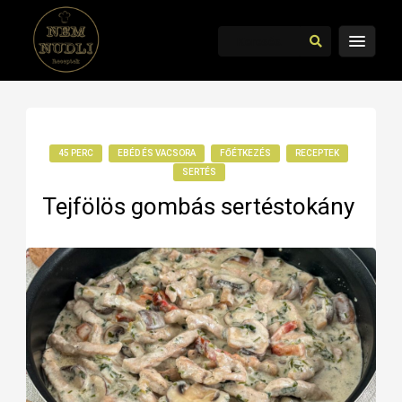
45 PERC
EBÉD ÉS VACSORA
FŐÉTKEZÉS
RECEPTEK
SERTÉS
Tejfölös gombás sertéstokány