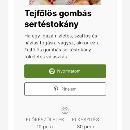
Tejfölös gombás
sertéstokány
Ha egy igazán ízletes, szaftos és
házias fogásra vágysz, akkor ez a
Tejfölös gombás sertéstokány
tökéletes választás.
Nyomtatom
Pinelem
ELŐKÉSZÜLETEK
ELKÉSZÍTÉS
minutes
minutes
10
perc
30
perc