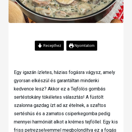
Recepthez
Nyomtatom
Egy igazán ízletes, házias fogásra vágysz, amely
gyorsan elkészül és garantáltan mindenki
kedvence lesz? Akkor ez a Tejfölös gombás
sertéstokány tökéletes választás! A füstölt
szalonna gazdag ízt ad az ételnek, a szaftos
sertéshús és a zamatos csiperkegomba pedig
mennyei harmóniát alkot a krémes tejföllel. Egy kis
friss petrezselyemmel megbolondítva ez a fogás