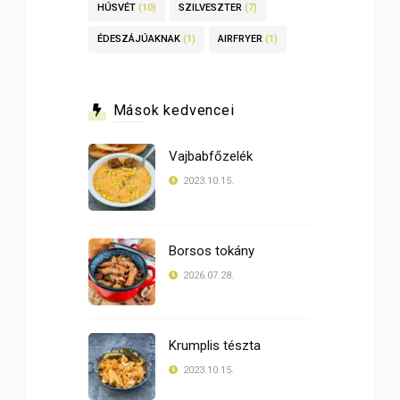
HÚSVÉT
(10)
SZILVESZTER
(7)
ÉDESZÁJÚAKNAK
(1)
AIRFRYER
(1)
Mások kedvencei
Vajbabfőzelék
2023.10.15.
Borsos tokány
2026.07.28.
Krumplis tészta
2023.10.15.