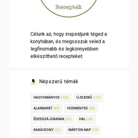
Célunk az, hogy inspiráljunk téged a
konyhában, és megosszuk veled a
legfinomabb és legkönnyebben
elkészíthető recepteket.
Népszerű témák
HAGYOMÁNYOS
(205)
ÚJSZERŰ
(147)
ALAKBARÁT
(82)
HÚSMENTES
(68)
ÉDESSZÁJÚAKNAK
(65)
HAL
(24)
KARÁCSONY
(21)
MÁRTON-NAP
(10)