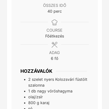
ÖSSZES IDŐ
minutes
40
perc
COURSE
Főétkezés
ADAG
6
fő
HOZZÁVALÓK
2
szelet
nyers Kolozsvári füstölt
szalonna
1
db
nagy vöröshagyma
olaj/zsír
800
g
karaj
só