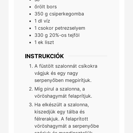
őrölt bors
350
g
csiperkegomba
1
dl
víz
1
csokor
petrezselyem
330
g
20%-os tejföl
1
ek
liszt
INSTRUKCIÓK
A füstölt szalonnát csíkokra
vágjuk és egy nagy
serpenyőben megpirítjuk.
Míg pirul a szalonna, a
vöröshagymát felaprítjuk.
Ha elkészült a szalonna,
kiszedjük egy tálba és
félrerakjuk. A felaprított
vöröshagymát a serpenyőbe