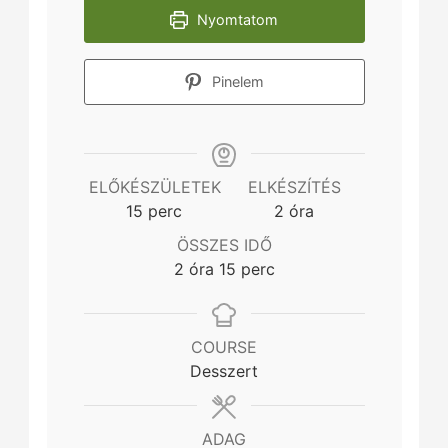
Nyomtatom
Pinelem
ELŐKÉSZÜLETEK
ELKÉSZÍTÉS
minutes
hours
15
perc
2
óra
ÖSSZES IDŐ
hours
minutes
2
óra
15
perc
COURSE
Desszert
ADAG