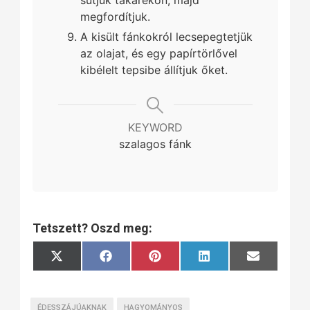
sütjük takarékon, majd
megfordítjuk.
A kisült fánkokról lecsepegtetjük
az olajat, és egy papírtörlővel
kibélelt tepsibe állítjuk őket.
KEYWORD
szalagos fánk
Tetszett? Oszd meg:
Share
Share
Share
Share
Share
X
Facebook
Pinterest
LinkedIn
Email
on
on
on
on
on
(Twitter)
ÉDESSZÁJÚAKNAK
HAGYOMÁNYOS