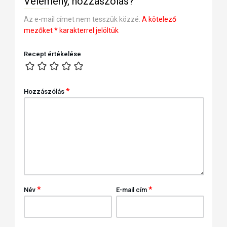
Vélemény, hozzászólás?
Az e-mail címet nem tesszük közzé.
A kötelező
mezőket
*
karakterrel jelöltük
Recept értékelése
*
Hozzászólás
*
*
Név
E-mail cím