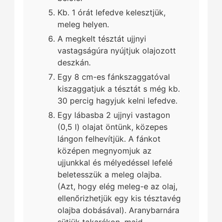
Kb. 1 órát lefedve kelesztjük,
meleg helyen.
A megkelt tésztát ujjnyi
vastagságúra nyújtjuk olajozott
deszkán.
Egy 8 cm-es fánkszaggatóval
kiszaggatjuk a tésztát s még kb.
30 percig hagyjuk kelni lefedve.
Egy lábasba 2 ujjnyi vastagon
(0,5 l) olajat öntünk, közepes
lángon felhevítjük. A fánkot
középen megnyomjuk az
ujjunkkal és mélyedéssel lefelé
beletesszük a meleg olajba.
(Azt, hogy elég meleg-e az olaj,
ellenőrizhetjük egy kis tésztavég
olajba dobásával). Aranybarnára