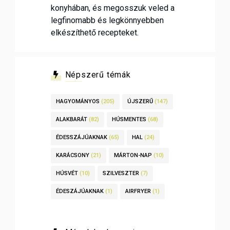
konyhában, és megosszuk veled a
legfinomabb és legkönnyebben
elkészíthető recepteket.
Népszerű témák
HAGYOMÁNYOS
(205)
ÚJSZERŰ
(147)
ALAKBARÁT
(82)
HÚSMENTES
(68)
ÉDESSZÁJÚAKNAK
(65)
HAL
(24)
KARÁCSONY
(21)
MÁRTON-NAP
(10)
HÚSVÉT
(10)
SZILVESZTER
(7)
ÉDESZÁJÚAKNAK
(1)
AIRFRYER
(1)