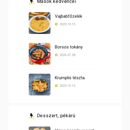
Mások kedvencei
Vajbabfőzelék
2023.10.15.
Borsos tokány
2026.07.28.
Krumplis tészta
2023.10.15.
Desszert, pékárú