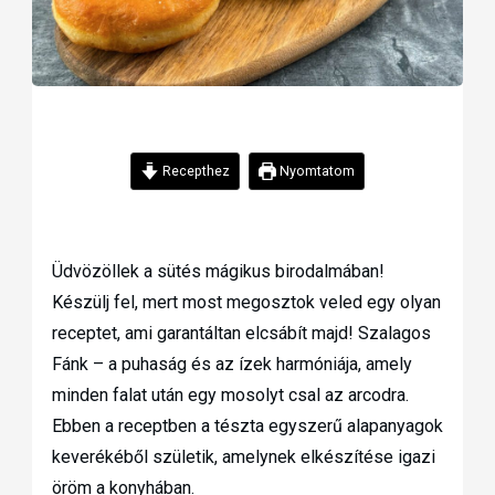
Recepthez
Nyomtatom
Üdvözöllek a sütés mágikus birodalmában!
Készülj fel, mert most megosztok veled egy olyan
receptet, ami garantáltan elcsábít majd! Szalagos
Fánk – a puhaság és az ízek harmóniája, amely
minden falat után egy mosolyt csal az arcodra.
Ebben a receptben a tészta egyszerű alapanyagok
keverékéből születik, amelynek elkészítése igazi
öröm a konyhában.