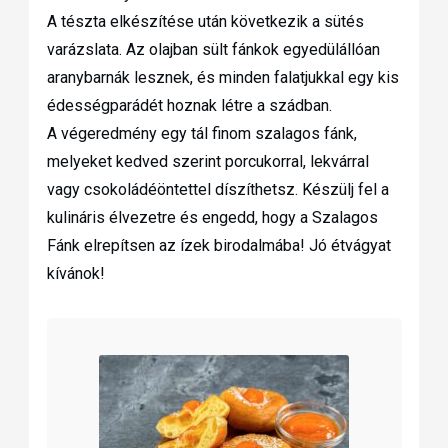
A tészta elkészítése után következik a sütés
varázslata. Az olajban sült fánkok egyedülállóan
aranybarnák lesznek, és minden falatjukkal egy kis
édességparádét hoznak létre a szádban.
A végeredmény egy tál finom szalagos fánk,
melyeket kedved szerint porcukorral, lekvárral
vagy csokoládéöntettel díszíthetsz. Készülj fel a
kulináris élvezetre és engedd, hogy a Szalagos
Fánk elrepítsen az ízek birodalmába! Jó étvágyat
kívánok!