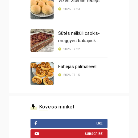
Vizes zsemle recept
2026.07.23.
Sütés nélküli csokis-
meggyes babapisk ..
2026.07.22.
Fahéjas pálmalevél
2026.07.15.
Kövess minket
LIKE
SUBSCRIBE