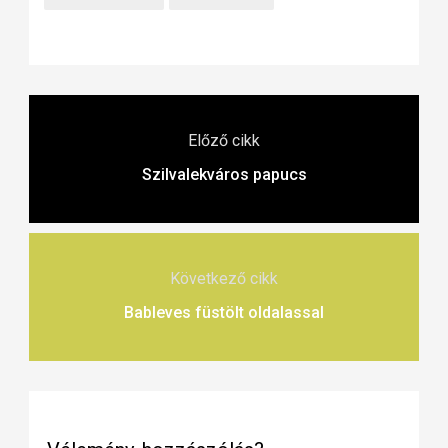
Előző cikk
Szilvalekváros papucs
Következő cikk
Bableves füstölt oldalassal