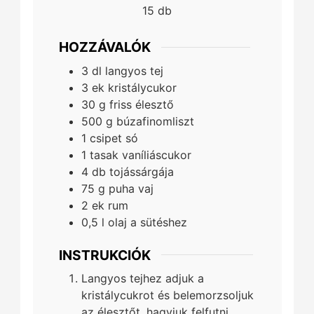
15
db
HOZZÁVALÓK
3
dl
langyos tej
3
ek
kristálycukor
30
g
friss élesztő
500
g
búzafinomliszt
1
csipet
só
1
tasak
vaníliáscukor
4
db
tojássárgája
75
g
puha vaj
2
ek
rum
0,5
l
olaj a sütéshez
INSTRUKCIÓK
Langyos tejhez adjuk a
kristálycukrot és belemorzsoljuk
az élesztőt, hagyjuk felfutni.