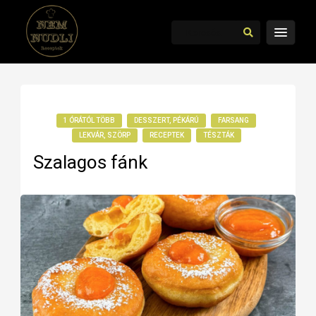
1 ÓRÁTÓL TÖBB
DESSZERT, PÉKÁRÚ
FARSANG
LEKVÁR, SZÖRP
RECEPTEK
TÉSZTÁK
Szalagos fánk