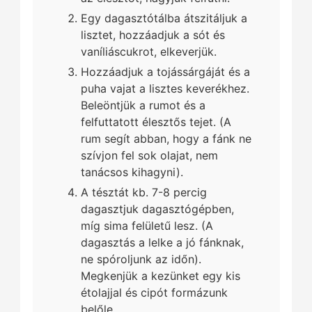
Egy dagasztótálba átszitáljuk a
lisztet, hozzáadjuk a sót és
vaníliáscukrot, elkeverjük.
Hozzáadjuk a tojássárgáját és a
puha vajat a lisztes keverékhez.
Beleöntjük a rumot és a
felfuttatott élesztős tejet. (A
rum segít abban, hogy a fánk ne
szívjon fel sok olajat, nem
tanácsos kihagyni).
A tésztát kb. 7-8 percig
dagasztjuk dagasztógépben,
míg sima felületű lesz. (A
dagasztás a lelke a jó fánknak,
ne spóroljunk az időn).
Megkenjük a kezünket egy kis
étolajjal és cipót formázunk
belőle.