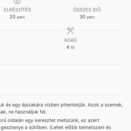
ELKÉSZÍTÉS
ÖSSZES IDŐ
minutes
minutes
20
30
perc
perc
ADAG
4
fő
 és egy éjszakára vízben pihentetjük. Azok a szemek,
ak, ne használjuk fel.
ú oldalán egy keresztet metszünk, ez azért
 gesztenye a sütőben. (Lehet előbb bemetszeni és