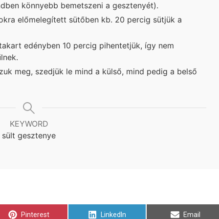
endben könnyebb bemetszeni a gesztenyét).
fokra előmelegített sütőben kb. 20 percig sütjük a
akart edényben 10 percig pihentetjük, így nem
lnek.
k meg, szedjük le mind a külső, mind pedig a belső
KEYWORD
sült gesztenye
Share
Share
Share
Pinterest
LinkedIn
Email