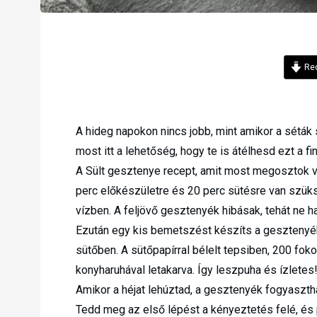
Rec
A hideg napokon nincs jobb, mint amikor a séták s
most itt a lehetőség, hogy te is átélhesd ezt a f
A Sült gesztenye recept, amit most megosztok v
perc előkészületre és 20 perc sütésre van szüks
vízben. A feljövő gesztenyék hibásak, tehát ne ha
Ezután egy kis bemetszést készíts a gesztenyé
sütőben. A sütőpapírral bélelt tepsiben, 200 fok
konyharuhával letakarva. Így leszpuha és ízletes
Amikor a héjat lehúztad, a gesztenyék fogyasztha
Tedd meg az első lépést a kényeztetés felé, és 