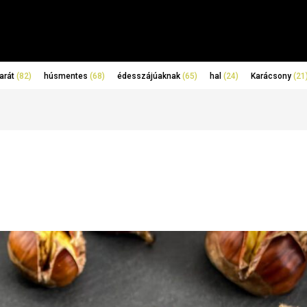
arát
(82)
húsmentes
(68)
édesszájúaknak
(65)
hal
(24)
Karácsony
(21