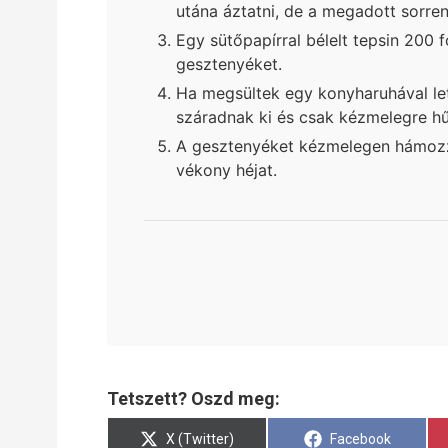
utána áztatni, de a megadott sorr
Egy sütőpapírral bélelt tepsin 200 
gesztenyéket.
Ha megsültek egy konyharuhával let
száradnak ki és csak kézmelegre hű
A gesztenyéket kézmelegen hámozzu
vékony héjat.
Tetszett? Oszd meg:
Share
Share
X (Twitter)
Facebook