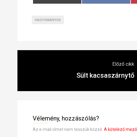
on
on
HAGYOMÁNYOS
Előző cikk
Sült kacsaszárnytő
Vélemény, hozzászólás?
Az e-mail címet nem tesszük közzé.
A kötelező mez