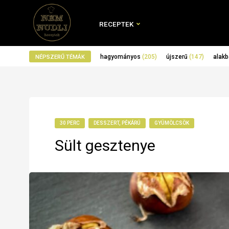
RECEPTEK
hagyományos
(205)
újszerű
(147)
alakb
NÉPSZERŰ TÉMÁK
30 PERC
DESSZERT, PÉKÁRÚ
GYÜMÖLCSÖK
Sült gesztenye