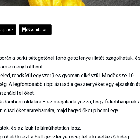
epthez
Nyomtatom
orán a sarki sütögetőnél forró gesztenye illatát szagolhatjuk, é
inom élményt otthon!
eled, rendkívül egyszerű és gyorsan elkészül. Mindössze 10
ég. A legfontosabb tipp: áztasd a gesztenyéket egy éjszakán át
sználd fel őket.
k domború oldalára – ez megakadályozza, hogy felrobbanjanak 
on süsd őket aranybarnára, majd hagyd őket pihenni egy
!
tók, és az ízük felülmúlhatatlan lesz.
próbáld ki ezt a Sült gesztenye receptet a következő hideg