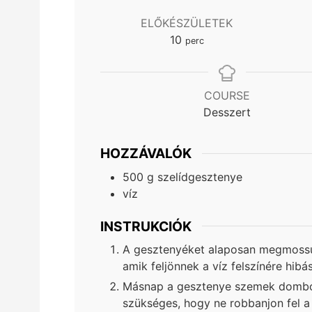
ELŐKÉSZÜLETEK
minutes
10
perc
COURSE
Desszert
HOZZÁVALÓK
500
g
szelídgesztenye
víz
INSTRUKCIÓK
A gesztenyéket alaposan megmossuk
amik feljönnek a víz felszínére hibás
Másnap a gesztenye szemek dombor
szükséges, hogy ne robbanjon fel a