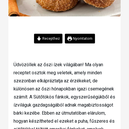
Recepthez
Nyomtatom
Üdvözöllek az őszi ízek világában! Ma olyan
receptet osztok meg veletek, amely minden
szezonban elkápráztatja az érzékeket, de
különösen az őszi hónapokban igazi csemegének
számít. A Sütőtökös fánkok, egyszerűségükből és
ízviláguk gazdagságából adnak magabiztosságot
bárki kezébe. Ebben az útmutatóban elárulom,
hogyan készítheted el ezeket a puha, fűszeres és