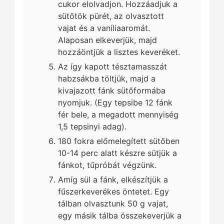
cukor elolvadjon. Hozzáadjuk a
sütőtök pürét, az olvasztott
vajat és a vaníliaaromát.
Alaposan elkeverjük, majd
hozzáöntjük a lisztes keveréket.
Az így kapott tésztamasszát
habzsákba töltjük, majd a
kivajazott fánk sütőformába
nyomjuk. (Egy tepsibe 12 fánk
fér bele, a megadott mennyiség
1,5 tepsinyi adag).
180 fokra előmelegített sütőben
10-14 perc alatt készre sütjük a
fánkot, tűpróbát végzünk.
Amíg sül a fánk, elkészítjük a
fűszerkeverékes öntetet. Egy
tálban olvasztunk 50 g vajat,
egy másik tálba összekeverjük a