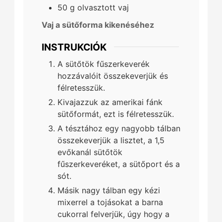
50
g
olvasztott vaj
Vaj a sütőforma kikenéséhez
INSTRUKCIÓK
A sütőtök fűszerkeverék
hozzávalóit összekeverjük és
félretesszük.
Kivajazzuk az amerikai fánk
sütőformát, ezt is félretesszük.
A tésztához egy nagyobb tálban
összekeverjük a lisztet, a 1,5
evőkanál sütőtök
fűszerkeveréket, a sütőport és a
sót.
Másik nagy tálban egy kézi
mixerrel a tojásokat a barna
cukorral felverjük, úgy hogy a