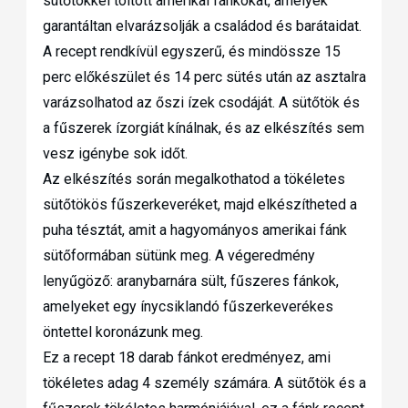
sütőtökkel töltött amerikai fánkokat, amelyek
garantáltan elvarázsolják a családod és barátaidat.
A recept rendkívül egyszerű, és mindössze 15
perc előkészület és 14 perc sütés után az asztalra
varázsolhatod az őszi ízek csodáját. A sütőtök és
a fűszerek ízorgiát kínálnak, és az elkészítés sem
vesz igénybe sok időt.
Az elkészítés során megalkothatod a tökéletes
sütőtökös fűszerkeveréket, majd elkészítheted a
puha tésztát, amit a hagyományos amerikai fánk
sütőformában sütünk meg. A végeredmény
lenyűgöző: aranybarnára sült, fűszeres fánkok,
amelyeket egy ínycsiklandó fűszerkeverékes
öntettel koronázunk meg.
Ez a recept 18 darab fánkot eredményez, ami
tökéletes adag 4 személy számára. A sütőtök és a