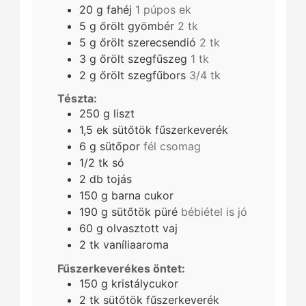
20
g
fahéj
1 púpos ek
5
g
őrölt gyömbér
2 tk
5
g
őrölt szerecsendió
2 tk
3
g
őrölt szegfűszeg
1 tk
2
g
őrölt szegfűbors
3/4 tk
Tészta:
250
g
liszt
1,5
ek
sütőtök fűszerkeverék
6
g
sütőpor
fél csomag
1/2
tk
só
2
db
tojás
150
g
barna cukor
190
g
sütőtök püré
bébiétel is jó
60
g
olvasztott vaj
2
tk
vaníliaaroma
Fűszerkeverékes öntet:
150
g
kristálycukor
2
tk
sütőtök fűszerkeverék