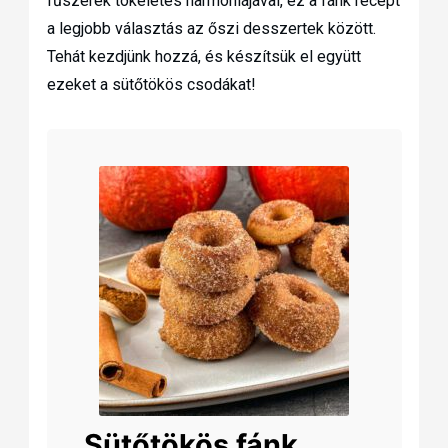
fűszerek tökéletes harmóniájával, ez a fánk recept
a legjobb választás az őszi desszertek között.
Tehát kezdjünk hozzá, és készítsük el együtt
ezeket a sütőtökös csodákat!
Sütőtökös fánk