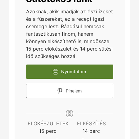
Azoknak, akik imádják az őszi ízeket
és a fűszereket, ez a recept igazi
csemege lesz. Ráadásul nemcsak
fantasztikusan finom, hanem
könnyen elkészíthető is, mindössze
15 perc előkészület és 14 perc sütési
idő szükséges hozzá.
Nyomtatom
Pinelem
ELŐKÉSZÜLETEK
ELKÉSZÍTÉS
minutes
minutes
15
perc
14
perc