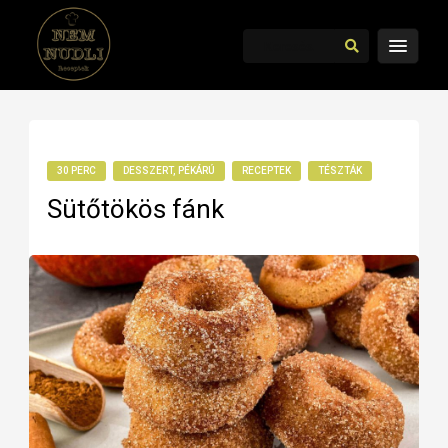
30 PERC
DESSZERT, PÉKÁRÚ
RECEPTEK
TÉSZTÁK
Sütőtökös fánk