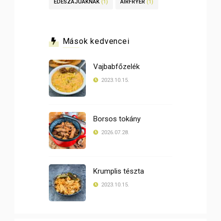
ÉDESZÁJÚAKNAK
(1)
AIRFRYER
(1)
Mások kedvencei
Vajbabfőzelék
2023.10.15.
Borsos tokány
2026.07.28.
Krumplis tészta
2023.10.15.