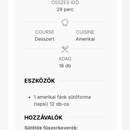
ÖSSZES IDŐ
minutes
29
perc
COURSE
CUISINE
Desszert
Amerikai
ADAG
18
db
ESZKÖZÖK
1 amerikai fánk sütőforma
(tepsi)
12 db-os
HOZZÁVALÓK
Sütőtök fűszerkeverék: