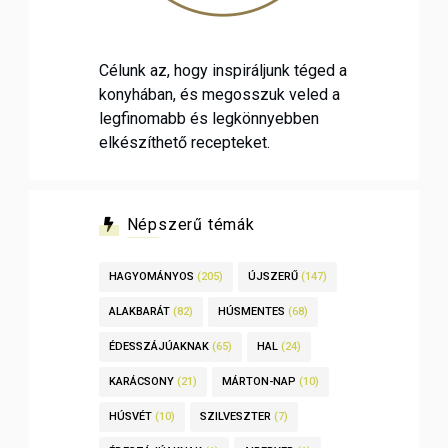
Célunk az, hogy inspiráljunk téged a
konyhában, és megosszuk veled a
legfinomabb és legkönnyebben
elkészíthető recepteket.
Népszerű témák
HAGYOMÁNYOS
(205)
ÚJSZERŰ
(147)
ALAKBARÁT
(82)
HÚSMENTES
(68)
ÉDESSZÁJÚAKNAK
(65)
HAL
(24)
KARÁCSONY
(21)
MÁRTON-NAP
(10)
HÚSVÉT
(10)
SZILVESZTER
(7)