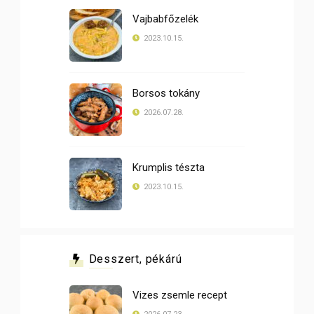
Vajbabfőzelék
2023.10.15.
Borsos tokány
2026.07.28.
Krumplis tészta
2023.10.15.
Desszert, pékárú
Vizes zsemle recept