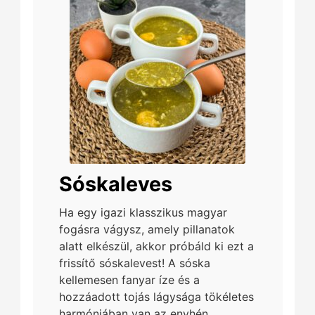
Sóskaleves
Ha egy igazi klasszikus magyar
fogásra vágysz, amely pillanatok
alatt elkészül, akkor próbáld ki ezt a
frissítő sóskalevest! A sóska
kellemesen fanyar íze és a
hozzáadott tojás lágysága tökéletes
harmóniában van az enyhén