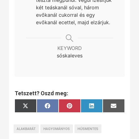
tészta megpuhul. Végül ízesítjük
két teáskanál sóval, három
evőkanál cukorral és egy
evőkanál ecettel, majd elzárjuk.
KEYWORD
sóskaleves
Tetszett? Oszd meg:
Share
Share
Share
Share
Share
X
Facebook
Pinterest
LinkedIn
Email
on
on
on
on
on
(Twitter)
ALAKBARÁT
HAGYOMÁNYOS
HÚSMENTES