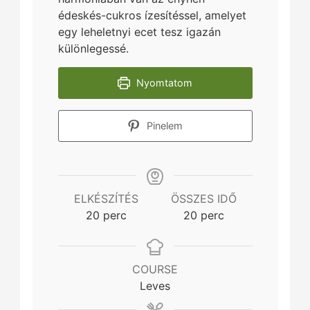
édeskés-cukros ízesítéssel, amelyet
egy leheletnyi ecet tesz igazán
különlegessé.
Nyomtatom
Pinelem
ELKÉSZÍTÉS
ÖSSZES IDŐ
minutes
minutes
20
perc
20
perc
COURSE
Leves