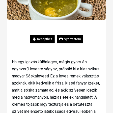
Recepthez
Nyomtatom
Ha egy igazán különleges, mégis gyors és
egyszerű levesre vágysz, próbáld ki a klasszikus
magyar Sóskalevest! Ez a leves remek választás
azoknak, akik kedvelik a friss, kissé fanyar ízeket,
amit a sóska zamata ad, és akik szívesen idézik
meg a hagyományos, házias ételek hangulatát. A
krémes tojások lágy textúrája és a betűtészta
szívet melengető játékossága egyesül ebben a