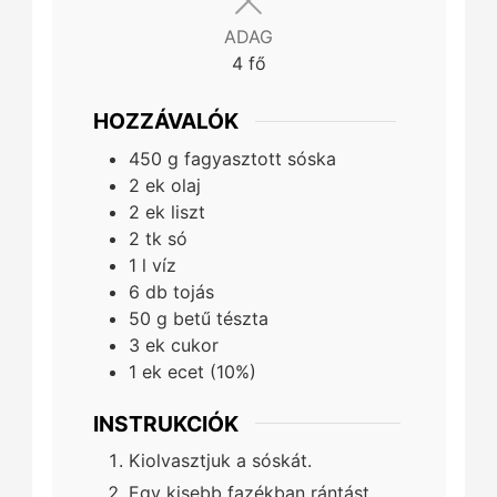
ADAG
4
fő
HOZZÁVALÓK
450
g
fagyasztott sóska
2
ek
olaj
2
ek
liszt
2
tk
só
1
l
víz
6
db
tojás
50
g
betű tészta
3
ek
cukor
1
ek
ecet (10%)
INSTRUKCIÓK
Kiolvasztjuk a sóskát.
Egy kisebb fazékban rántást