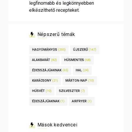
legfinomabb és legkönnyebben
elkészíthető recepteket.
Népszerű témák
HAGYOMÁNYOS
(205)
ÚJSZERŰ
(147)
ALAKBARÁT
(82)
HÚSMENTES
(68)
ÉDESSZÁJÚAKNAK
(65)
HAL
(24)
KARÁCSONY
(21)
MÁRTON-NAP
(10)
HÚSVÉT
(10)
SZILVESZTER
(7)
ÉDESZÁJÚAKNAK
(1)
AIRFRYER
(1)
Mások kedvencei