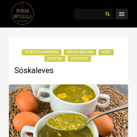
30 PERCTŐL KEVESEBB
EBÉD ÉS VACSORA
LEVES
RECEPTEK
ZÖLDSÉGEK
Sóskaleves