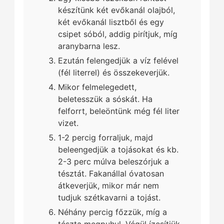
készítünk két evőkanál olajból,
két evőkanál lisztből és egy
csipet sóból, addig pirítjuk, míg
aranybarna lesz.
Ezután felengedjük a víz felével
(fél literrel) és összekeverjük.
Mikor felmelegedett,
beletesszük a sóskát. Ha
felforrt, beleöntünk még fél liter
vizet.
1-2 percig forraljuk, majd
beleengedjük a tojásokat és kb.
2-3 perc múlva beleszórjuk a
tésztát. Fakanállal óvatosan
átkeverjük, mikor már nem
tudjuk szétkavarni a tojást.
Néhány percig főzzük, míg a