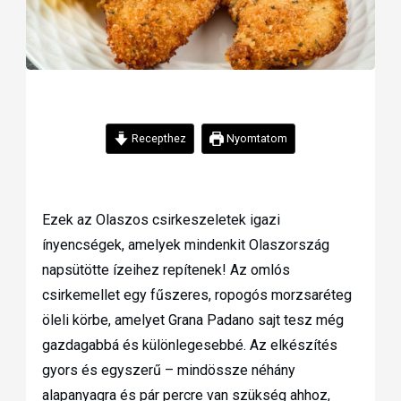
Recepthez
Nyomtatom
Ezek az Olaszos csirkeszeletek igazi
ínyencségek, amelyek mindenkit Olaszország
napsütötte ízeihez repítenek! Az omlós
csirkemellet egy fűszeres, ropogós morzsaréteg
öleli körbe, amelyet Grana Padano sajt tesz még
gazdagabbá és különlegesebbé. Az elkészítés
gyors és egyszerű – mindössze néhány
alapanyagra és pár percre van szükség ahhoz,