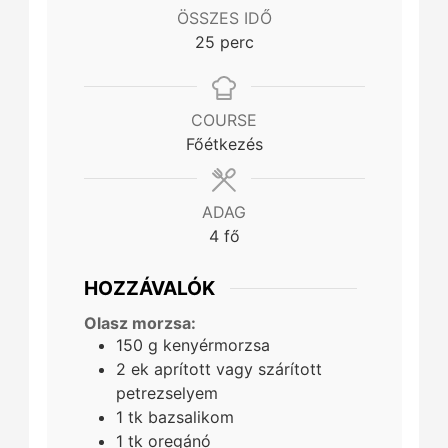
ÖSSZES IDŐ
minutes
25
perc
COURSE
Főétkezés
ADAG
4
fő
HOZZÁVALÓK
Olasz morzsa:
150
g
kenyérmorzsa
2
ek
aprított vagy szárított
petrezselyem
1
tk
bazsalikom
1
tk
oregánó