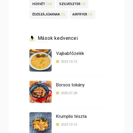
HÚSVÉT
(10)
SZILVESZTER
(7)
ÉDESZÁJÚAKNAK
(1)
AIRFRYER
(1)
Mások kedvencei
Vajbabfőzelék
2023.10.15.
Borsos tokány
2026.07.28.
Krumplis tészta
2023.10.15.