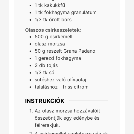
1
tk
kakukkfű
1
tk
fokhagyma granulátum
1/3
tk
őrölt bors
Olaszos csirkeszeletek:
500
g
csirkemell
olasz morzsa
50
g
reszelt Grana Padano
1
gerezd
fokhagyma
2
db
tojás
1/3
tk
só
sütéshez való olívaolaj
tálaláshoz - friss citrom
INSTRUKCIÓK
Az olasz morzsa hozzávalóit
összeöntjük egy edénybe és
félrerakjuk.
A csirkemellet szeletekre vágjuk,