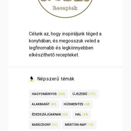
Célunk az, hogy inspiráljunk téged a
konyhában, és megosszuk veled a
legfinomabb és legkönnyebben
elkészíthető recepteket.
Népszerű témák
HAGYOMÁNYOS
(205)
ÚJSZERŰ
(147)
ALAKBARÁT
(82)
HÚSMENTES
(68)
ÉDESSZÁJÚAKNAK
(65)
HAL
(24)
KARÁCSONY
(21)
MÁRTON-NAP
(10)