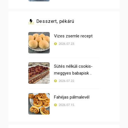
Desszert, pékárú
Vizes zsemle recept
2026.07.23.
Sütés nélküli csokis-
meggyes babapisk ..
2026.07.22.
Fahéjas pálmalevél
2026.07.15.