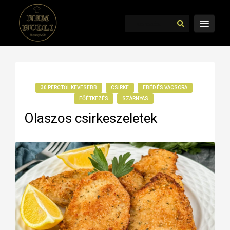
30 PERCTŐL KEVESEBB
CSIRKE
EBÉD ÉS VACSORA
FŐÉTKEZÉS
SZÁRNYAS
Olaszos csirkeszeletek