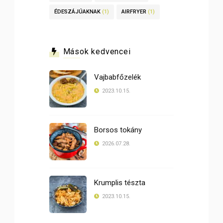
ÉDESZÁJÚAKNAK
(1)
AIRFRYER
(1)
Mások kedvencei
Vajbabfőzelék
2023.10.15.
Borsos tokány
2026.07.28.
Krumplis tészta
2023.10.15.