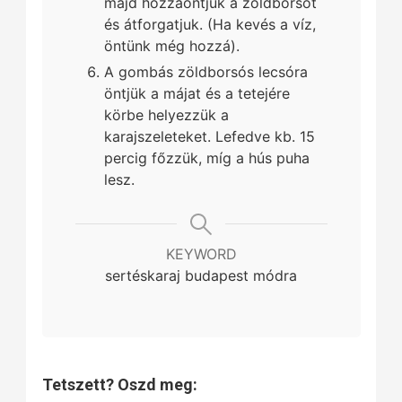
majd hozzáöntjük a zöldborsót
és átforgatjuk. (Ha kevés a víz,
öntünk még hozzá).
A gombás zöldborsós lecsóra
öntjük a májat és a tetejére
körbe helyezzük a
karajszeleteket. Lefedve kb. 15
percig főzzük, míg a hús puha
lesz.
KEYWORD
sertéskaraj budapest módra
Tetszett? Oszd meg: