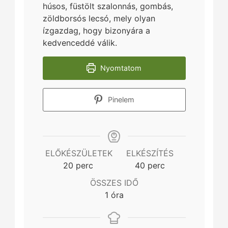
húsos, füstölt szalonnás, gombás,
zöldborsós lecsó, mely olyan
ízgazdag, hogy bizonyára a
kedvenceddé válik.
Nyomtatom
Pinelem
ELŐKÉSZÜLETEK
ELKÉSZÍTÉS
minutes
minutes
20
perc
40
perc
ÖSSZES IDŐ
hour
1
óra