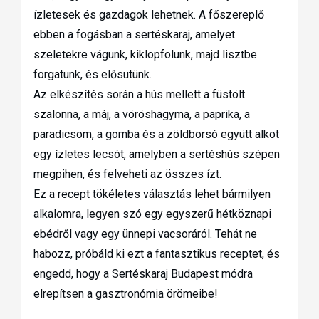
ízletesek és gazdagok lehetnek. A főszereplő
ebben a fogásban a sertéskaraj, amelyet
szeletekre vágunk, kiklopfolunk, majd lisztbe
forgatunk, és elősütünk.
Az elkészítés során a hús mellett a füstölt
szalonna, a máj, a vöröshagyma, a paprika, a
paradicsom, a gomba és a zöldborsó együtt alkot
egy ízletes lecsót, amelyben a sertéshús szépen
megpihen, és felveheti az összes ízt.
Ez a recept tökéletes választás lehet bármilyen
alkalomra, legyen szó egy egyszerű hétköznapi
ebédről vagy egy ünnepi vacsoráról. Tehát ne
habozz, próbáld ki ezt a fantasztikus receptet, és
engedd, hogy a Sertéskaraj Budapest módra
elrepítsen a gasztronómia örömeibe!