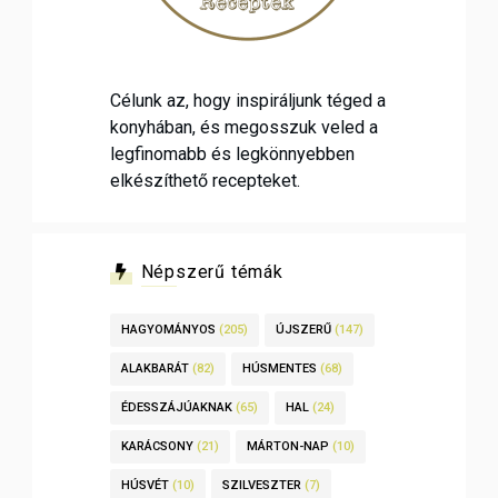
Célunk az, hogy inspiráljunk téged a
konyhában, és megosszuk veled a
legfinomabb és legkönnyebben
elkészíthető recepteket.
Népszerű témák
HAGYOMÁNYOS
(205)
ÚJSZERŰ
(147)
ALAKBARÁT
(82)
HÚSMENTES
(68)
ÉDESSZÁJÚAKNAK
(65)
HAL
(24)
KARÁCSONY
(21)
MÁRTON-NAP
(10)
HÚSVÉT
(10)
SZILVESZTER
(7)