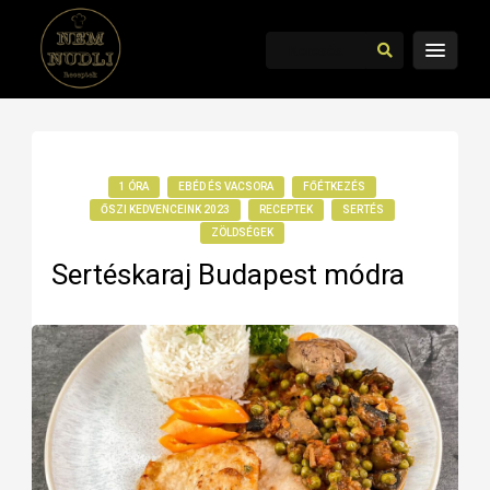
1 ÓRA
EBÉD ÉS VACSORA
FŐÉTKEZÉS
ŐSZI KEDVENCEINK 2023
RECEPTEK
SERTÉS
ZÖLDSÉGEK
Sertéskaraj Budapest módra