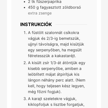
2
tk
fűszerpaprika
450
g
fagyasztott zöldborsó
extra zsenge
INSTRUKCIÓK
A füstölt szalonnát csíkokra
vágjuk és 2/3-ig bemetszük,
ujjnyi távolságra, majd kisütjük
egy serpenyőben, ha megsült
félretesszük a kakastaréjt.
A kisült zsír 1/3-át átöntjük egy
kisebb serpenyőbe, amiben a
leöblített májat átpirítjuk kis
lángon néhány perc alatt. (Nem
kell, hogy teljesen kész legyen,
még főzni fogjuk).
A karajt szeletekre vágjuk,
kiklopfoljuk s lisztbe forgatjuk,