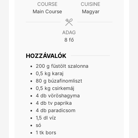
COURSE
CUISINE
Main Course
Magyar
ADAG
8
fő
HOZZÁVALÓK
200
g
füstölt szalonna
0,5
kg
karaj
80
g
búzafinomliszt
0,5
kg
csirkemáj
4
db
vöröshagyma
4
db
tv paprika
4
db
paradicsom
1,5
dl
víz
só
1
tk
bors