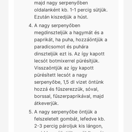
majd nagy serpenyőben
oldalanként kb. 1-1 percig sütjük.
Ezután kiszedjük a húst.
A nagy serpenyőben
megdinszteljük a hagymát és a
paprikát, ha puha, hozzáöntjük a
paradicsomot és puhára
dinszteljük ezt is. Az így kapott
lecsót botmixerrel pürésítjük.
Visszaöntjük az így kapott
pürésített lecsót a nagy
serpenyőbe, 1,5 dl vizet öntünk
hozzá és fűszerezzük, sóval,
borssal, fűszerpaprikával, majd
átkeverjük.
A nagy serpenyőbe öntjük a
felszeletelt gombát, lefedve kb.
2-3 percig pároljuk kis lángon,