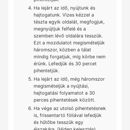
Ha lejárt az idő, nyújtunk és
hajtogatunk. Vizes kézzel a
tészta egyik oldalát, megfogjuk,
megnyújtjuk felfelé és a
szemben lévő oldalára tesszük.
Ezt a mozdulatot megismételjük
háromszor, közben a tálat
mindig forgatjuk, míg körbe nem
érünk. Lefedjük és 30 percet
pihentetjük.
Ha lejárt az idő, még háromszor
megismételjük a nyújtási,
hajtogatási folyamatot a 30
perces pihentetések között.
Ha vége az utolsó pihentetésnek
is, frissentartó fóliával lefedjük
és hűtőbe tesszük egy
éjszakára. (Hideg kelesztés).