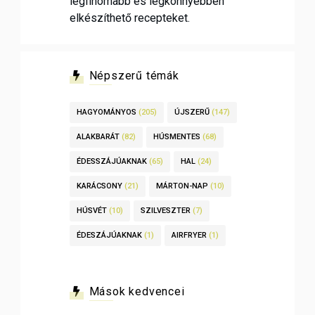
legfinomabb és legkönnyebben
elkészíthető recepteket.
Népszerű témák
HAGYOMÁNYOS
(205)
ÚJSZERŰ
(147)
ALAKBARÁT
(82)
HÚSMENTES
(68)
ÉDESSZÁJÚAKNAK
(65)
HAL
(24)
KARÁCSONY
(21)
MÁRTON-NAP
(10)
HÚSVÉT
(10)
SZILVESZTER
(7)
ÉDESZÁJÚAKNAK
(1)
AIRFRYER
(1)
Mások kedvencei