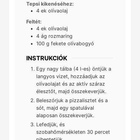
Tepsi kikenéséhez:
4
ek
olívaolaj
Feltét:
4
ek
olívaolaj
4
ág
rozmaring
100
g
fekete olívabogyó
INSTRUKCIÓK
Egy nagy tálba (4 l-es) öntjük a
langyos vizet, hozzáadjuk az
olívaolajat és az aktív száraz
élesztőt, majd összekeverjük.
Beleszórjuk a pizzalisztet és a
sót, majd egy spatulával
alaposan összekeverjük.
Lefedjük, és
szobahőmérsékleten 30 percet
pihentetjük.