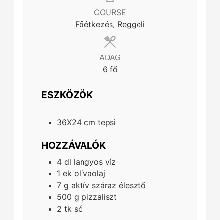
COURSE
Főétkezés, Reggeli
ADAG
6
fő
ESZKÖZÖK
36X24 cm tepsi
HOZZÁVALÓK
4
dl
langyos víz
1
ek
olívaolaj
7
g
aktív száraz élesztő
500
g
pizzaliszt
2
tk
só