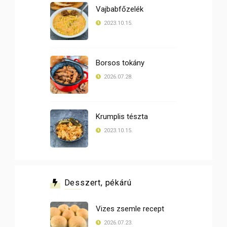
Vajbabfőzelék
2023.10.15.
Borsos tokány
2026.07.28.
Krumplis tészta
2023.10.15.
Desszert, pékárú
Vizes zsemle recept
2026.07.23.