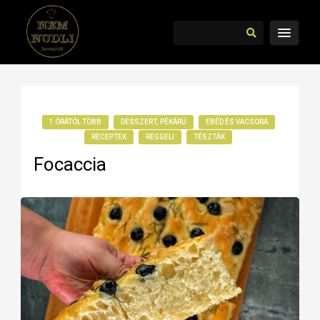
1 ÓRÁTÓL TÖBB
DESSZERT, PÉKÁRÚ
EBÉD ÉS VACSORA
RECEPTEK
REGGELI
TÉSZTÁK
Focaccia