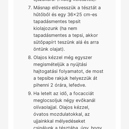
Másnap elővesszük a tésztát a
hűtőből és egy 36x25 cm-es
tapadásmentes tepsit
kiolajozunk (ha nem
tapadásmentes a tepsi, akkor
sütőpapírt teszünk alá és arra
öntünk olajat).
Olajos kézzel még egyszer
megismételjük a nyújtási
hajtogatási folyamatot, de most
a tepsibe rakjuk helyezzük át
pihenni 2 órára, lefedve.
Ha letelt az idő, a focacciát
meglocsoljuk négy evőkanál
olívaolajjal. Olajos kézzel,
óvatos mozdulatokkal, az
ujjainkkal mélyedéseket
csinálunk a tésztába, úgy, hogy