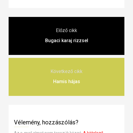
Előző cikk
Bugaci karaj rizzsel
Következő cikk
Hamis hájas
Vélemény, hozzászólás?
Az e-mail címet nem tesszük közzé.
A kötelező