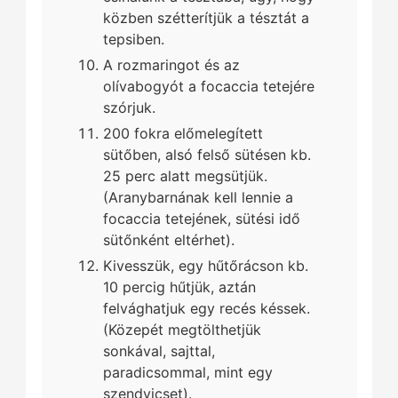
közben szétterítjük a tésztát a
tepsiben.
A rozmaringot és az
olívabogyót a focaccia tetejére
szórjuk.
200 fokra előmelegített
sütőben, alsó felső sütésen kb.
25 perc alatt megsütjük.
(Aranybarnának kell lennie a
focaccia tetejének, sütési idő
sütőnként eltérhet).
Kivesszük, egy hűtőrácson kb.
10 percig hűtjük, aztán
felvághatjuk egy recés késsek.
(Közepét megtölthetjük
sonkával, sajttal,
paradicsommal, mint egy
szendvicset).