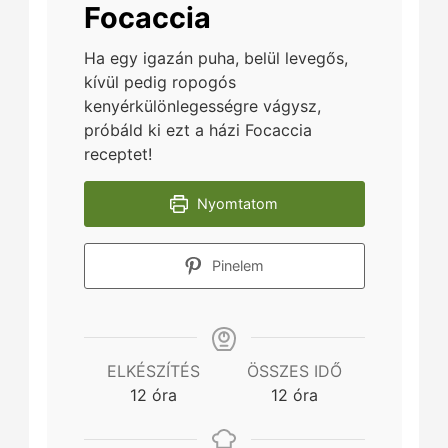
Focaccia
Ha egy igazán puha, belül levegős,
kívül pedig ropogós
kenyérkülönlegességre vágysz,
próbáld ki ezt a házi Focaccia
receptet!
Nyomtatom
Pinelem
ELKÉSZÍTÉS
ÖSSZES IDŐ
hours
hours
12
óra
12
óra