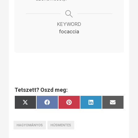
KEYWORD
focaccia
Tetszett? Oszd meg:
Share
Share
Share
Share
Share
X
Facebook
Pinterest
LinkedIn
Email
on
on
on
on
on
(Twitter)
HAGYOMÁNYOS
HÚSMENTES