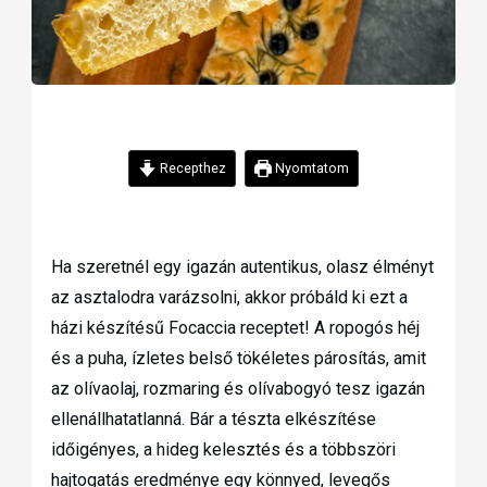
Recepthez
Nyomtatom
Ha szeretnél egy igazán autentikus, olasz élményt
az asztalodra varázsolni, akkor próbáld ki ezt a
házi készítésű Focaccia receptet! A ropogós héj
és a puha, ízletes belső tökéletes párosítás, amit
az olívaolaj, rozmaring és olívabogyó tesz igazán
ellenállhatatlanná. Bár a tészta elkészítése
időigényes, a hideg kelesztés és a többszöri
hajtogatás eredménye egy könnyed, levegős