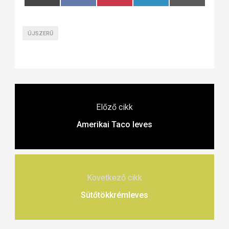
on
on
on
on
on
(Twitter)
ÚJSZERŰ
Előző cikk
Amerikai Taco leves
Következő cikk
Sütőtökkrémleves