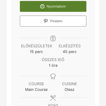
Nyomtatom
Pinelem
ELŐKÉSZÜLETEK
ELKÉSZÍTÉS
minutes
minutes
15
perc
45
perc
ÖSSZES IDŐ
hour
1
óra
COURSE
CUISINE
Main Course
Olasz
ADAG