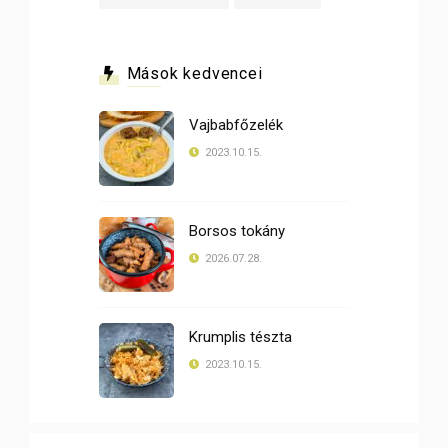
Mások kedvencei
Vajbabfőzelék
2023.10.15.
Borsos tokány
2026.07.28.
Krumplis tészta
2023.10.15.