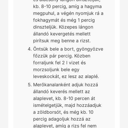
kb. 8-10 percig, amíg a hagyma
megpuhul, a végén nyomjuk rá a
fokhagymát és még 1 percig
dinszteljük. Közepes lángon
állandó kevergetés mellett
pirítsuk meg benne a rizst.
Öntsük bele a bort, gyöngyözve
főzzük pár percig. Közben
forraljunk fel 2 l vizet és
morzsoljunk bele egy
leveskockát, ez lesz az alaplé.
Merőkanalanként adjuk hozzá
állandó keverés mellett az
alaplevet, kb. 8-10 percen át
ismételgetjük, majd hozzáadjuk
a zöldborsót, és még kb. 10
percig adagoljuk hozzá az
alaplevet, amíg a rizs fel nem