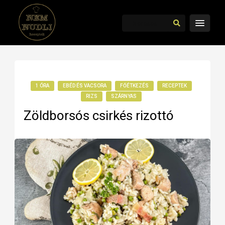
1 ÓRA
EBÉD ÉS VACSORA
FŐÉTKEZÉS
RECEPTEK
RIZS
SZÁRNYAS
Zöldborsós csirkés rizottó