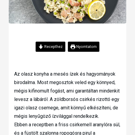
Recepthez
Nyomtatom
Az olasz konyha a mesés ízek és hagyományok
birodalma. Most megosztok veled egy könnyed,
mégis kifinomult fogást, ami garantáltan mindenkit
levesz a lábáról. A zöldborsós csirkés rizottó egy
igazi olasz csemege, amit könnyű elkészíteni, de
mégis lenyűgöző ízvilággal rendelkezik.
Ebben a receptben a friss csirkemell aranylóra sül,
és a füstölt szalonna ropogósra pirul a