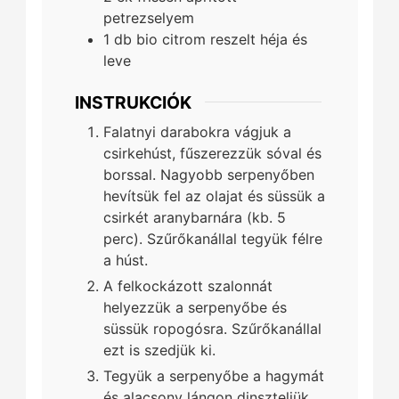
petrezselyem
1
db
bio citrom reszelt héja és
leve
INSTRUKCIÓK
Falatnyi darabokra vágjuk a
csirkehúst, fűszerezzük sóval és
borssal. Nagyobb serpenyőben
hevítsük fel az olajat és süssük a
csirkét aranybarnára (kb. 5
perc). Szűrőkanállal tegyük félre
a húst.
A felkockázott szalonnát
helyezzük a serpenyőbe és
süssük ropogósra. Szűrőkanállal
ezt is szedjük ki.
Tegyük a serpenyőbe a hagymát
és alacsony lángon dinszteljük,