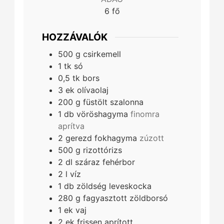
6
fő
HOZZÁVALÓK
500
g
csirkemell
1
tk
só
0,5
tk
bors
3
ek
olívaolaj
200
g
füstölt szalonna
1
db
vöröshagyma
finomra
aprítva
2
gerezd
fokhagyma
zúzott
500
g
rizottórizs
2
dl
száraz fehérbor
2
l
víz
1
db
zöldség leveskocka
280
g
fagyasztott zöldborsó
1
ek
vaj
2
ek
frissen aprított