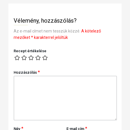
Vélemény, hozzászólás?
Az e-mail címet nem tesszük közzé.
A kötelező
mezőket
*
karakterrel jelöltük
Recept értékelése
*
Hozzászólás
*
*
Név
E-mail cím