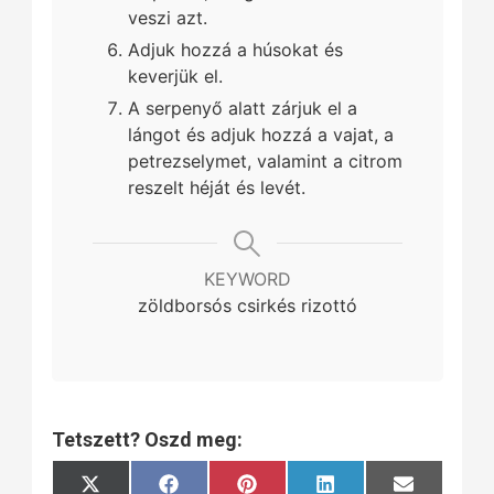
veszi azt.
Adjuk hozzá a húsokat és
keverjük el.
A serpenyő alatt zárjuk el a
lángot és adjuk hozzá a vajat, a
petrezselymet, valamint a citrom
reszelt héját és levét.
KEYWORD
zöldborsós csirkés rizottó
Tetszett? Oszd meg:
Share
Share
Share
Share
Share
X
Facebook
Pinterest
LinkedIn
Email