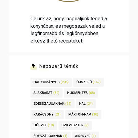
Célunk az, hogy inspiráljunk téged a
konyhában, és megosszuk veled a
legfinomabb és legkönnyebben
elkészíthető recepteket.
Népszerű témák
HAGYOMÁNYOS
(205)
ÚJSZERŰ
(147)
ALAKBARÁT
(82)
HÚSMENTES
(68)
ÉDESSZÁJÚAKNAK
(65)
HAL
(24)
KARÁCSONY
(21)
MÁRTON-NAP
(10)
HÚSVÉT
(10)
SZILVESZTER
(7)
ÉDESZÁJÚAKNAK
(1)
AIRFRYER
(1)