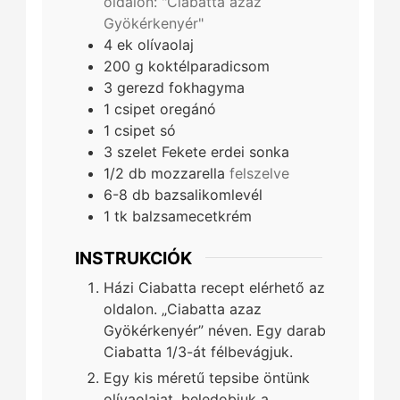
oldalon: "Ciabatta azaz
Gyökérkenyér"
4
ek
olívaolaj
200
g
koktélparadicsom
3
gerezd
fokhagyma
1
csipet
oregánó
1
csipet
só
3
szelet
Fekete erdei sonka
1/2
db
mozzarella
felszelve
6-8
db
bazsalikomlevél
1
tk
balzsamecetkrém
INSTRUKCIÓK
Házi Ciabatta recept elérhető az
oldalon. „Ciabatta azaz
Gyökérkenyér” néven. Egy darab
Ciabatta 1/3-át félbevágjuk.
Egy kis méretű tepsibe öntünk
olívaolajat, beledobjuk a