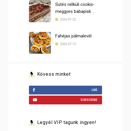
Sütés nélküli csokis-
meggyes babapisk ..
2026.07.22.
Fahéjas pálmalevél
2026.07.15.
Kövess minket
LIKE
SUBSCRIBE
Legyél VIP tagunk ingyen!