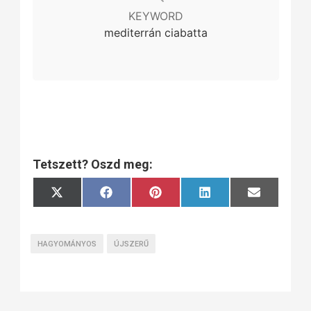
KEYWORD
mediterrán ciabatta
Tetszett? Oszd meg:
Share
Share
Share
Share
Share
X
Facebook
Pinterest
LinkedIn
Email
on
on
on
on
on
(Twitter)
HAGYOMÁNYOS
ÚJSZERŰ