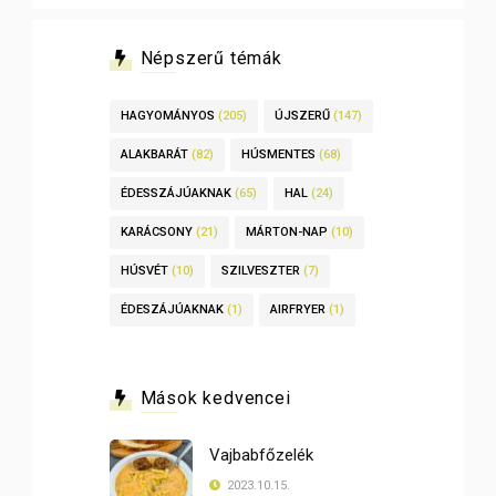
Népszerű témák
HAGYOMÁNYOS
(205)
ÚJSZERŰ
(147)
ALAKBARÁT
(82)
HÚSMENTES
(68)
ÉDESSZÁJÚAKNAK
(65)
HAL
(24)
KARÁCSONY
(21)
MÁRTON-NAP
(10)
HÚSVÉT
(10)
SZILVESZTER
(7)
ÉDESZÁJÚAKNAK
(1)
AIRFRYER
(1)
Mások kedvencei
Vajbabfőzelék
2023.10.15.