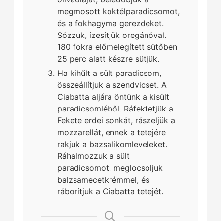
megmosott koktélparadicsomot,
és a fokhagyma gerezdeket.
Sózzuk, ízesítjük oregánóval.
180 fokra előmelegített sütőben
25 perc alatt készre sütjük.
Ha kihűlt a sült paradicsom,
összeállítjuk a szendvicset. A
Ciabatta aljára öntünk a kisült
paradicsomléből. Ráfektetjük a
Fekete erdei sonkát, rászeljük a
mozzarellát, ennek a tetejére
rakjuk a bazsalikomleveleket.
Ráhalmozzuk a sült
paradicsomot, meglocsoljuk
balzsamecetkrémmel, és
ráborítjuk a Ciabatta tetejét.