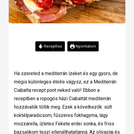
Recepthez
Nyomtatom
Ha szereted a mediterrán ízeket és egy gyors, de
mégis különleges ételre vágysz, ez a Mediterrán
Ciabatta recept pont neked való! Ebben a
receptben a ropogós házi Ciabattát mediterrán
hozzávalók töltik meg. Ezek a következők: sült
koktélparadicsom, fűszeres fokhagyma, lágy
mozzarella, ízletes Fekete erdei sonka, és friss
bazsalikom teszi ellenállhatatlanná. Az olívaolaj és