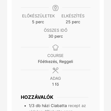
ELŐKÉSZÜLETEK
ELKÉSZÍTÉS
minutes
minutes
5
perc
25
perc
ÖSSZES IDŐ
minutes
30
perc
COURSE
Főétkezés, Reggeli
ADAG
1
fő
HOZZÁVALÓK
1/3
db
házi Ciabatta
recept az