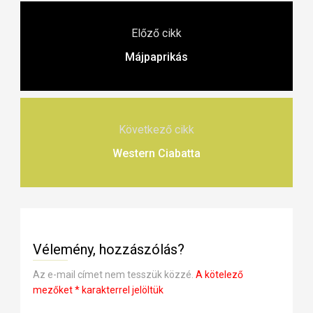
Előző cikk
Májpaprikás
Következő cikk
Western Ciabatta
Vélemény, hozzászólás?
Az e-mail címet nem tesszük közzé.
A kötelező
mezőket
*
karakterrel jelöltük