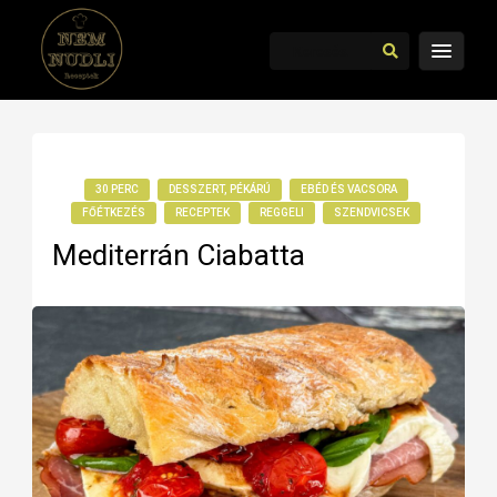
30 PERC
DESSZERT, PÉKÁRÚ
EBÉD ÉS VACSORA
FŐÉTKEZÉS
RECEPTEK
REGGELI
SZENDVICSEK
Mediterrán Ciabatta