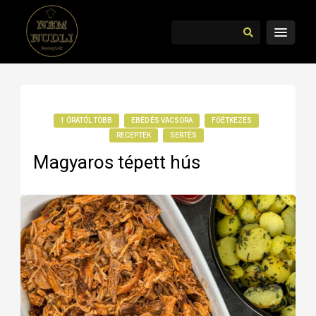
1 ÓRÁTÓL TÖBB
EBÉD ÉS VACSORA
FŐÉTKEZÉS
RECEPTEK
SERTÉS
Magyaros tépett hús