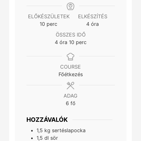
ELŐKÉSZÜLETEK
ELKÉSZÍTÉS
minutes
hours
10
perc
4
óra
ÖSSZES IDŐ
hours
minutes
4
óra
10
perc
COURSE
Főétkezés
ADAG
6
fő
HOZZÁVALÓK
1,5
kg
sertéslapocka
1,5
dl
sör