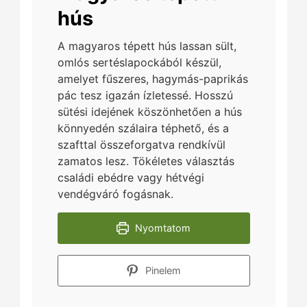
hús
A magyaros tépett hús lassan sült,
omlós sertéslapockából készül,
amelyet fűszeres, hagymás-paprikás
pác tesz igazán ízletessé. Hosszú
sütési idejének köszönhetően a hús
könnyedén szálaira téphető, és a
szafttal összeforgatva rendkívül
zamatos lesz. Tökéletes választás
családi ebédre vagy hétvégi
vendégváró fogásnak.
Nyomtatom
Pinelem