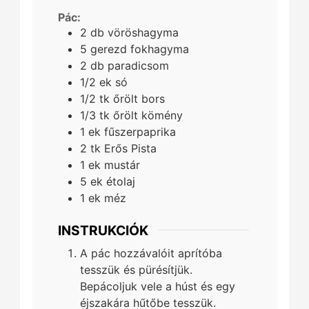
Pác:
2
db
vöröshagyma
5
gerezd
fokhagyma
2
db
paradicsom
1/2
ek
só
1/2
tk
őrölt bors
1/3
tk
őrölt kömény
1
ek
fűszerpaprika
2
tk
Erős Pista
1
ek
mustár
5
ek
étolaj
1
ek
méz
INSTRUKCIÓK
A pác hozzávalóit aprítóba
tesszük és pürésítjük.
Bepácoljuk vele a húst és egy
éjszakára hűtőbe tesszük.