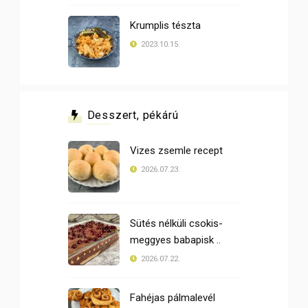
Krumplis tészta
2023.10.15.
Desszert, pékárú
Vizes zsemle recept
2026.07.23.
Sütés nélküli csokis-
meggyes babapisk ..
2026.07.22.
Fahéjas pálmalevél