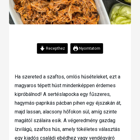
Recepthez
Nyomtatom
Ha szereted a szaftos, omlós húsételeket, ezt a
magyaros tépett húst mindenképpen érdemes
kipróbálnod! A sertéslapocka egy fűszeres,
hagymás-paprikás pácban pihen egy éjszakán át,
majd lassan, alacsony hőfokon sül, amíg szinte
magától szálaira esik. A végeredmény gazdag
ízvilágú, szaftos hús, amely tökéletes választás
egy kiadós családi ebédhez vagy vendégváró