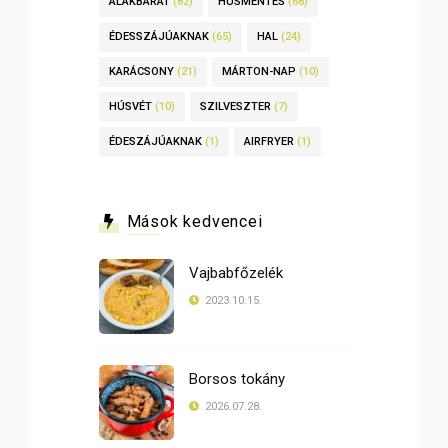
ALAKBARÁT
(82)
HÚSMENTES
(68)
ÉDESSZÁJÚAKNAK
(65)
HAL
(24)
KARÁCSONY
(21)
MÁRTON-NAP
(10)
HÚSVÉT
(10)
SZILVESZTER
(7)
ÉDESZÁJÚAKNAK
(1)
AIRFRYER
(1)
Mások kedvencei
Vajbabfőzelék
2023.10.15.
Borsos tokány
2026.07.28.