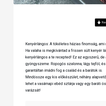
Rec
Kenyérlángos: A tökéletes házias finomság, ami
Ha valaha is megkívántad a frissen sült kenyér l
kenyérlángos a te recepted! Ez az egyszerű, d
gyöngyszeme. Ropogós szalonna, lágy tejföl, és 
garantáltan imádni fog a család és a barátok is.
Mindössze egy kis előkészület, néhány alapvető 
lehet a vasárnapi ebéd sztárja vagy egy baráti ö
varázsát!