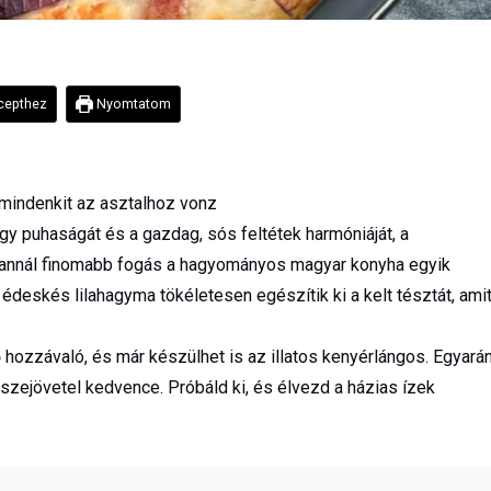
epthez
Nyomtatom
 mindenkit az asztalhoz vonz
ágy puhaságát és a gazdag, sós feltétek harmóniáját, a
e annál finomabb fogás a hagyományos magyar konyha egyik
édeskés lilahagyma tökéletesen egészítik ki a kelt tésztát, ami
hozzávaló, és már készülhet is az illatos kenyérlángos. Egyarán
sszejövetel kedvence. Próbáld ki, és élvezd a házias ízek