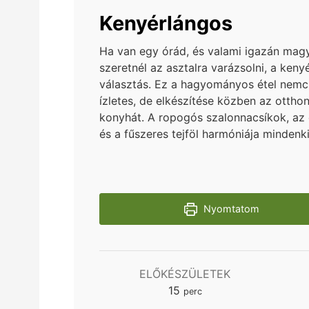
Kenyérlángos
Ha van egy órád, és valami igazán mag
szeretnél az asztalra varázsolni, a keny
választás. Ez a hagyományos étel nemc
ízletes, de elkészítése közben az otthon
konyhát. A ropogós szalonnacsíkok, az
és a fűszeres tejföl harmóniája mindenki
Nyomtatom
ELŐKÉSZÜLETEK
minutes
15
perc