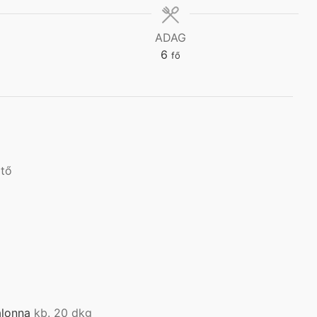
ADAG
6
fő
ztő
alonna
kb. 20 dkg