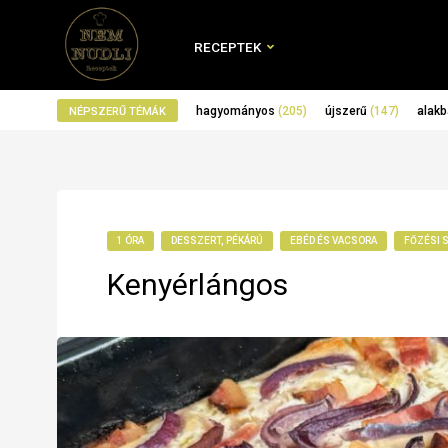
RECEPTEK
hagyományos
(205)
újszerű
(147)
alakb
NÉPSZERŰ TÉMÁK
1 ÓRA
DESSZERT, PÉKÁRÚ
EBÉD ÉS VACSORA
FŐZÉSI 
Kenyérlángos