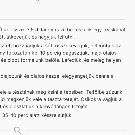
ítjuk össze. 3,5 dl langyos vízbe teszünk egy teáskanál
t, átkeverjük és hagyjuk felfutni.
sztet, hozzáadjuk a sót, összekeverjük, beleöntjük az
sony fokozaton kb. 10 percig dagasztjuk, majd olajos
l és cipót formálunk belőle. Lefedjük, és meleg helyen
iolajozunk és olajos kézzel elegyengetjük benne a
ideje a tésztának még kelni a tepsiben. Tejfölbe zúzunk
d megkenjük vele a tészta tetejét. Csíkokra vágjuk a
t és eloszlatjuk a kenyérlángos tetején.
 35-40 perc alatt készre sütjük.