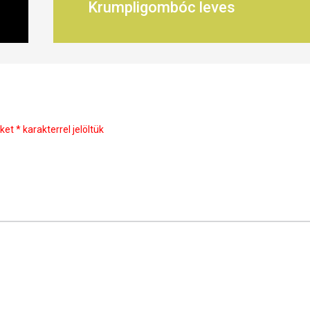
Krumpligombóc leves
őket
*
karakterrel jelöltük