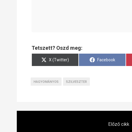
Tetszett? Oszd meg:
Share
Share
X (Twitter)
Facebook
on
on
HAGYOMÁNYOS
SZILVESZTER
Előző cikk