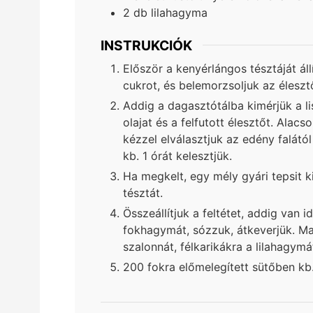
2
db
lilahagyma
INSTRUKCIÓK
Először a kenyérlángos tésztáját áll
cukrot, és belemorzsoljuk az élesztő
Addig a dagasztótálba kimérjük a li
olajat és a felfutott élesztőt. Alac
kézzel elválasztjuk az edény falátó
kb. 1 órát kelesztjük.
Ha megkelt, egy mély gyári tepsit k
tésztát.
Összeállítjuk a feltétet, addig van 
fokhagymát, sózzuk, átkeverjük. Maj
szalonnát, félkarikákra a lilahagymá
200 fokra előmelegített sütőben kb.