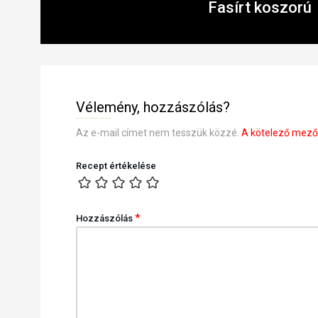
Fasírt koszorú
Vélemény, hozzászólás?
Az e-mail címet nem tesszük közzé.
A kötelező mez
Recept értékelése
*
Hozzászólás