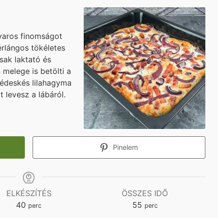
yaros finomságot
érlángos tökéletes
sak laktató és
 melege is betölti a
 édeskés lilahagyma
t levesz a lábáról.
Pinelem
ELKÉSZÍTÉS
ÖSSZES IDŐ
minutes
minutes
40
55
perc
perc