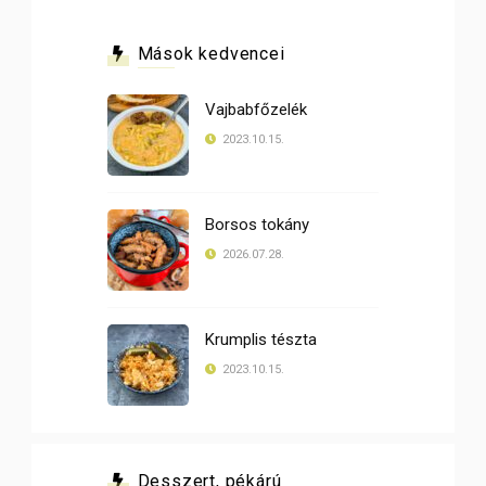
Mások kedvencei
Vajbabfőzelék
2023.10.15.
Borsos tokány
2026.07.28.
Krumplis tészta
2023.10.15.
Desszert, pékárú