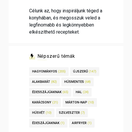
Célunk az, hogy inspiráljunk téged a
konyhában, és megosszuk veled a
legfinomabb és legkönnyebben
elkészíthető recepteket.
Népszerű témák
HAGYOMÁNYOS
(205)
ÚJSZERŰ
(147)
ALAKBARÁT
(82)
HÚSMENTES
(68)
ÉDESSZÁJÚAKNAK
(65)
HAL
(24)
KARÁCSONY
(21)
MÁRTON-NAP
(10)
HÚSVÉT
(10)
SZILVESZTER
(7)
ÉDESZÁJÚAKNAK
(1)
AIRFRYER
(1)