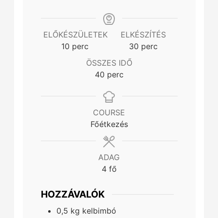
ELŐKÉSZÜLETEK
ELKÉSZÍTÉS
minutes
minutes
10
perc
30
perc
ÖSSZES IDŐ
minutes
40
perc
COURSE
Főétkezés
ADAG
4
fő
HOZZÁVALÓK
0,5
kg
kelbimbó