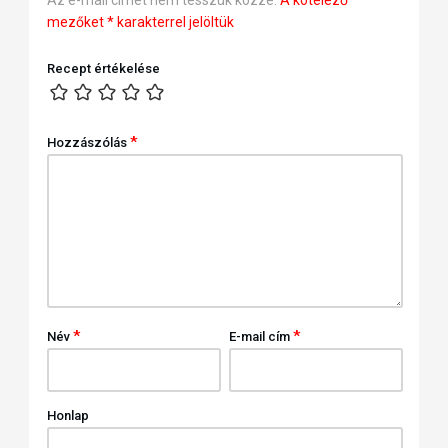
Az e-mail címet nem tesszük közzé.
A kötelező
mezőket
*
karakterrel jelöltük
Recept értékelése
*
Hozzászólás
*
*
Név
E-mail cím
Honlap