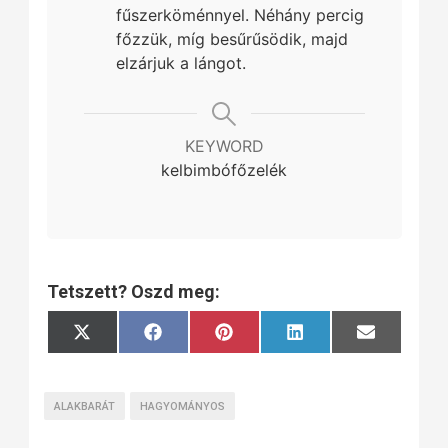
fűszerköménnyel. Néhány percig
főzzük, míg besűrűsödik, majd
elzárjuk a lángot.
KEYWORD
kelbimbófőzelék
Tetszett? Oszd meg:
Share
Share
Share
Share
Share
X
Facebook
Pinterest
LinkedIn
Email
on
on
on
on
on
(Twitter)
ALAKBARÁT
HAGYOMÁNYOS