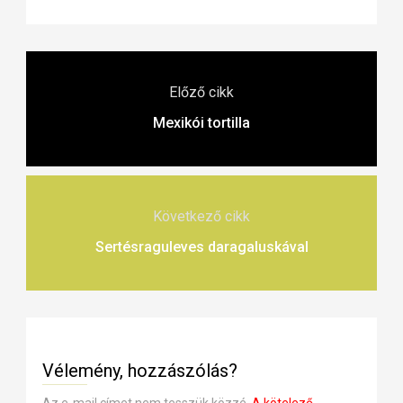
Előző cikk
Mexikói tortilla
Következő cikk
Sertésraguleves daragaluskával
Vélemény, hozzászólás?