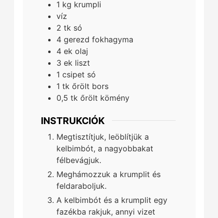
1
kg
krumpli
víz
2
tk
só
4
gerezd
fokhagyma
4
ek
olaj
3
ek
liszt
1
csipet
só
1
tk
őrölt bors
0,5
tk
őrölt kömény
INSTRUKCIÓK
Megtisztítjuk, leöblítjük a
kelbimbót, a nagyobbakat
félbevágjuk.
Meghámozzuk a krumplit és
feldaraboljuk.
A kelbimbót és a krumplit egy
fazékba rakjuk, annyi vizet