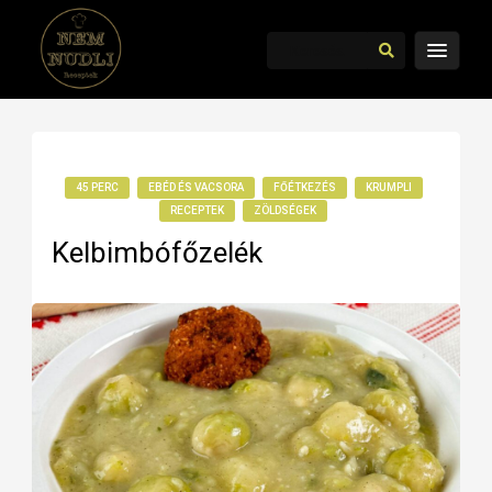
45 PERC
EBÉD ÉS VACSORA
FŐÉTKEZÉS
KRUMPLI
RECEPTEK
ZÖLDSÉGEK
Kelbimbófőzelék