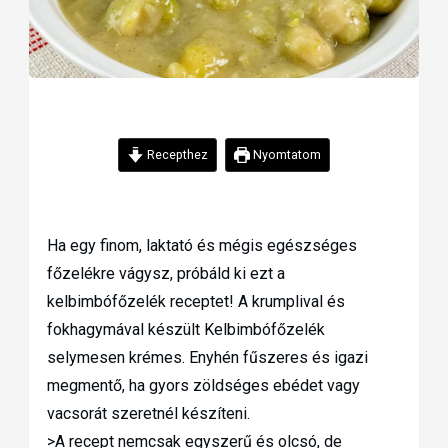
Recepthez
Nyomtatom
Ha egy finom, laktató és mégis egészséges
főzelékre vágysz, próbáld ki ezt a
kelbimbófőzelék receptet! A krumplival és
fokhagymával készült Kelbimbófőzelék
selymesen krémes. Enyhén fűszeres és igazi
megmentő, ha gyors zöldséges ebédet vagy
vacsorát szeretnél készíteni.
>A recept nemcsak egyszerű és olcsó, de