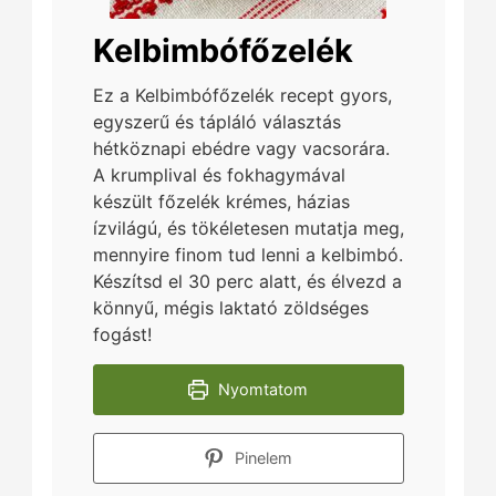
Kelbimbófőzelék
Ez a Kelbimbófőzelék recept gyors,
egyszerű és tápláló választás
hétköznapi ebédre vagy vacsorára.
A krumplival és fokhagymával
készült főzelék krémes, házias
ízvilágú, és tökéletesen mutatja meg,
mennyire finom tud lenni a kelbimbó.
Készítsd el 30 perc alatt, és élvezd a
könnyű, mégis laktató zöldséges
fogást!
Nyomtatom
Pinelem