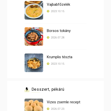
Vajbabfőzelék
2023.10.15.
Borsos tokány
2026.07.28.
Krumplis tészta
2023.10.15.
Desszert, pékárú
Vizes zsemle recept
2026.07.23.