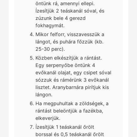
öntünk rá, amennyi ellepi.
Ízesítjük 2 teáskanál sóval, és
zúzunk bele 4 gerezd
fokhagymát.
Mikor felforr, visszavesszük a
lángot, és puhára főzzük (kb.
25-30 perc).
Közben elkészítjük a rántást.
Egy serpenyőbe öntünk 4
evőkanál olajat, egy csipet sóval
sózzuk és rámérünk 3 evőkanál
lisztet. Aranybarnára pirítjuk kis
lángon.
Ha megpuhultak a zöldségek, a
rántást beleöntjük a fazékba,
elkeverjük.
Ízesítjük 1 teáskanál őrölt
borssal és 0,5 teáskanál őrölt