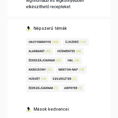
legfinomabb és legkönnyebben
elkészíthető recepteket.
Népszerű témák
HAGYOMÁNYOS
(205)
ÚJSZERŰ
(147)
ALAKBARÁT
(82)
HÚSMENTES
(68)
ÉDESSZÁJÚAKNAK
(65)
HAL
(24)
KARÁCSONY
(21)
MÁRTON-NAP
(10)
HÚSVÉT
(10)
SZILVESZTER
(7)
ÉDESZÁJÚAKNAK
(1)
AIRFRYER
(1)
Mások kedvencei