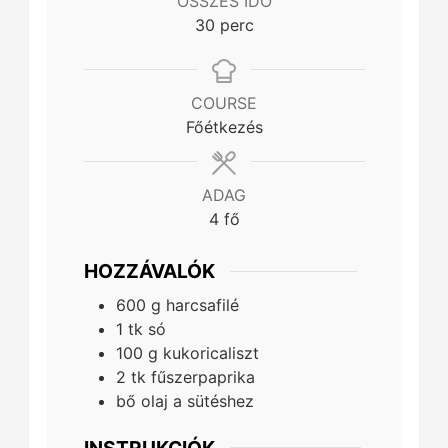
ÖSSZES IDŐ
minutes
30
perc
COURSE
Főétkezés
ADAG
4
fő
HOZZÁVALÓK
600
g
harcsafilé
1
tk
só
100
g
kukoricaliszt
2
tk
fűszerpaprika
bő olaj a sütéshez
INSTRUKCIÓK