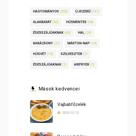
HAGYOMÁNYOS
(205)
ÚJSZERŰ
(147)
ALAKBARÁT
(82)
HÚSMENTES
(68)
ÉDESSZÁJÚAKNAK
(65)
HAL
(24)
KARÁCSONY
(21)
MÁRTON-NAP
(10)
HÚSVÉT
(10)
SZILVESZTER
(7)
ÉDESZÁJÚAKNAK
(1)
AIRFRYER
(1)
Mások kedvencei
Vajbabfőzelék
2023.10.15.