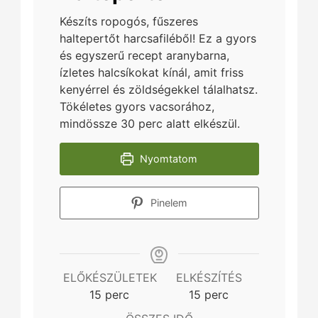
Készíts ropogós, fűszeres
haltepertőt harcsafiléből! Ez a gyors
és egyszerű recept aranybarna,
ízletes halcsíkokat kínál, amit friss
kenyérrel és zöldségekkel tálalhatsz.
Tökéletes gyors vacsorához,
mindössze 30 perc alatt elkészül.
Nyomtatom
Pinelem
ELŐKÉSZÜLETEK
ELKÉSZÍTÉS
minutes
minutes
15
perc
15
perc