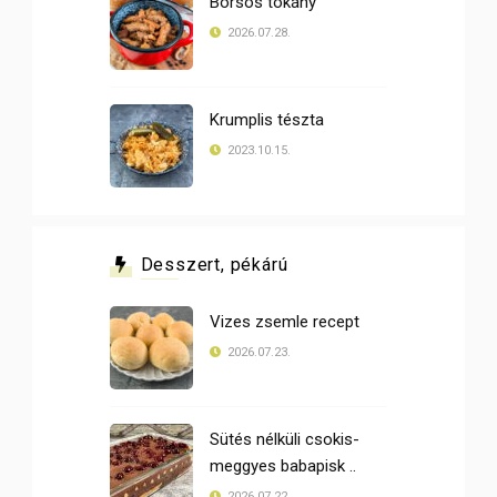
Borsos tokány
2026.07.28.
Krumplis tészta
2023.10.15.
Desszert, pékárú
Vizes zsemle recept
2026.07.23.
Sütés nélküli csokis-
meggyes babapisk ..
2026.07.22.