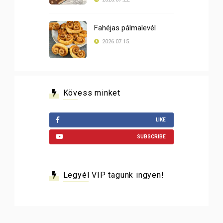
Fahéjas pálmalevél
2026.07.15.
Kövess minket
LIKE
SUBSCRIBE
Legyél VIP tagunk ingyen!