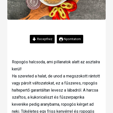
Recepthez
Nyomtatom
Ropogós halcsoda, ami pillanatok alatt az asztalra
kerül!
Ha szereted a halat, de unod a megszokott rántott
vagy párolt változatokat, ez a fűszeres, ropogós
haltepertő garantáltan levesz a lábadról. A harcsa
szaftos, a kukoricaliszt és fűszerpaprika
keveréke pedig aranybarna, ropogós kérget ad
neki. Tökéletes egy friss kenyérrel és ropogós