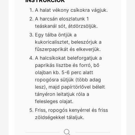
A halat vékony csíkokra vágjuk.
A harcsán eloszlatunk 1
teáskanál sót, átdörzsöljük.
Egy tálba öntjük a
kukoricalisztet, beleszórjuk a
fűszerpaprikát és elkeverjük.
A halcsíkokat beleforgatjuk a
paprikás lisztbe és forró, bő
olajban kb. 5-6 perc alatt
ropogósra sütjük (több adag
lesz), majd papírtörlővel bélelt
tányéron leitatjuk róla a
felesleges olajat.
Friss, ropogós kenyérrel és friss
zöldségekkel tálaljuk.