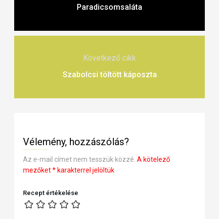
Paradicsomsaláta
Következő cikk
Szabolcsi töltött káposzta
Vélemény, hozzászólás?
Az e-mail címet nem tesszük közzé.
A kötelező
mezőket
*
karakterrel jelöltük
Recept értékelése