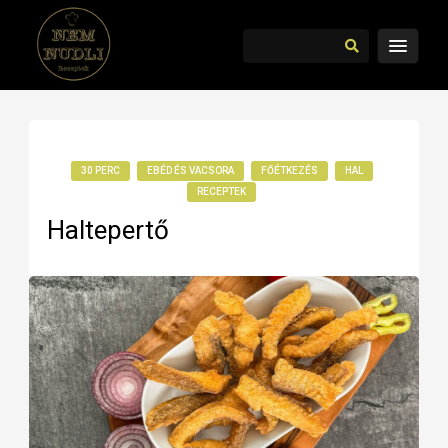
30 PERC
EBÉD ÉS VACSORA
FŐÉTKEZÉS
HAL
RECEPTEK
Haltepertő