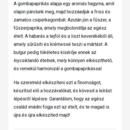
A gombapaprikás alapja egy aromás hagyma, amit
olajon párolunk meg, majd hozzáadjuk a friss és
zamatos csiperkegombát. Azután jön a fűszer, a
fűszerpaprika, amely megbolondítja az egész
ételt. A habarás a tejföl és a liszt keverékéből áll,
amely sűrűsíti és krémessé teszi a mártást. A
bulgur pedig tökéletes kísérője ennek az
ínycsiklandó ételnek, mely könnyen elkészíthető,
és remekül harmonizál a gombapaprikással.
Ha szeretnéd elkészíteni ezt a finomságot,
készítsd elő a hozzávalókat, és kövesd a leírást
lépésről lépésre. Garantálom, hogy az egész
család imádni fogja ezt az ételt, és te magad is
újra és újra elkészíted majd!