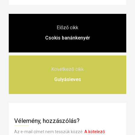
Előző cikk
Csokis banánkenyér
Következő cikk
Gulyásleves
Vélemény, hozzászólás?
Az e-mail címet nem tesszük közzé.
A kötelező