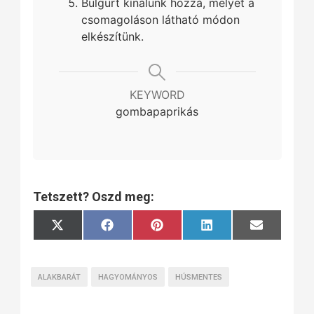
Bulgurt kínálunk hozzá, melyet a
csomagoláson látható módon
elkészítünk.
KEYWORD
gombapaprikás
Tetszett? Oszd meg:
Share
Share
Share
Share
Share
X
Facebook
Pinterest
LinkedIn
Email
on
on
on
on
on
(Twitter)
ALAKBARÁT
HAGYOMÁNYOS
HÚSMENTES