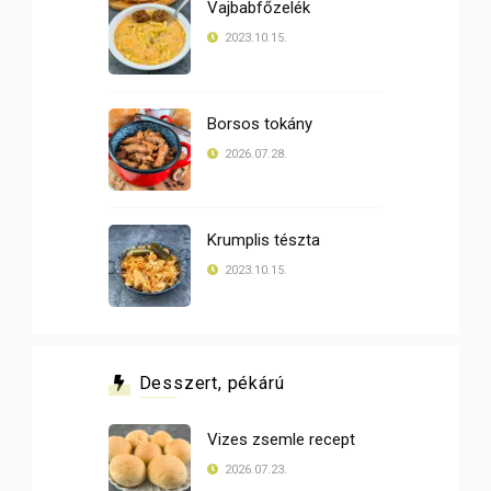
Vajbabfőzelék
2023.10.15.
Borsos tokány
2026.07.28.
Krumplis tészta
2023.10.15.
Desszert, pékárú
Vizes zsemle recept
2026.07.23.