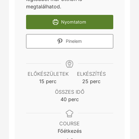
megtalálhatod.
Nyomtatom
Pinelem
ELŐKÉSZÜLETEK
ELKÉSZÍTÉS
minutes
minutes
15
perc
25
perc
ÖSSZES IDŐ
minutes
40
perc
COURSE
Főétkezés