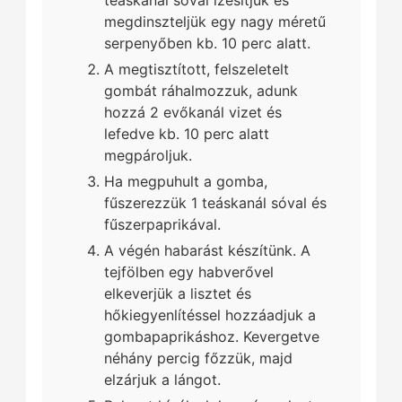
teáskanál sóval ízesítjük és
megdinszteljük egy nagy méretű
serpenyőben kb. 10 perc alatt.
A megtisztított, felszeletelt
gombát ráhalmozzuk, adunk
hozzá 2 evőkanál vizet és
lefedve kb. 10 perc alatt
megpároljuk.
Ha megpuhult a gomba,
fűszerezzük 1 teáskanál sóval és
fűszerpaprikával.
A végén habarást készítünk. A
tejfölben egy habverővel
elkeverjük a lisztet és
hőkiegyenlítéssel hozzáadjuk a
gombapaprikáshoz. Kevergetve
néhány percig főzzük, majd
elzárjuk a lángot.