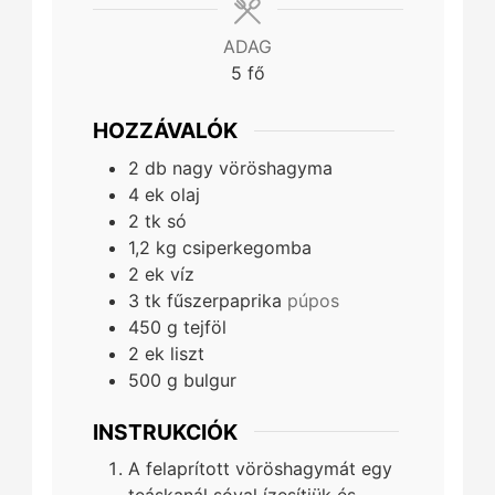
ADAG
5
fő
HOZZÁVALÓK
2
db
nagy vöröshagyma
4
ek
olaj
2
tk
só
1,2
kg
csiperkegomba
2
ek
víz
3
tk
fűszerpaprika
púpos
450
g
tejföl
2
ek
liszt
500
g
bulgur
INSTRUKCIÓK
A felaprított vöröshagymát egy