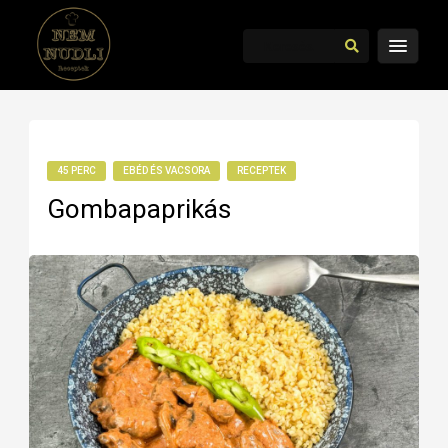
45 PERC
EBÉD ÉS VACSORA
RECEPTEK
Gombapaprikás