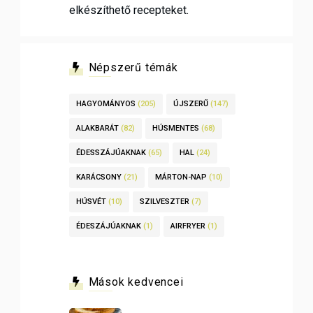
elkészíthető recepteket.
Népszerű témák
HAGYOMÁNYOS
(205)
ÚJSZERŰ
(147)
ALAKBARÁT
(82)
HÚSMENTES
(68)
ÉDESSZÁJÚAKNAK
(65)
HAL
(24)
KARÁCSONY
(21)
MÁRTON-NAP
(10)
HÚSVÉT
(10)
SZILVESZTER
(7)
ÉDESZÁJÚAKNAK
(1)
AIRFRYER
(1)
Mások kedvencei