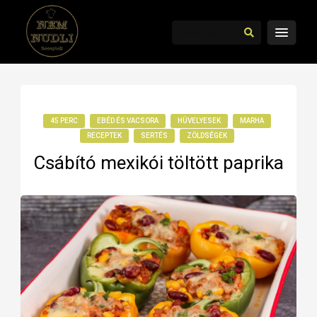
45 PERC
EBÉD ÉS VACSORA
HÜVELYESEK
MARHA
RECEPTEK
SERTÉS
ZÖLDSÉGEK
Csábító mexikói töltött paprika