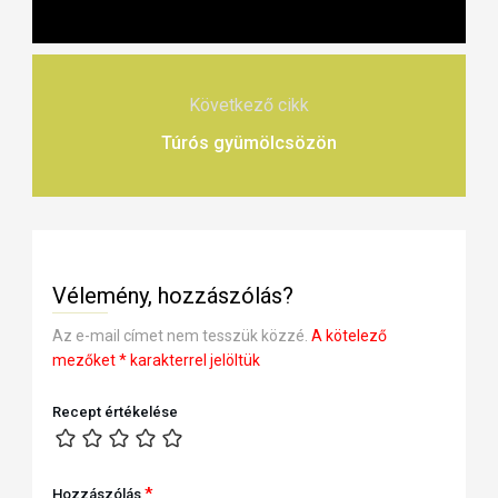
Következő cikk
Túrós gyümölcsözön
Vélemény, hozzászólás?
Az e-mail címet nem tesszük közzé.
A kötelező
mezőket
*
karakterrel jelöltük
Recept értékelése
*
Hozzászólás