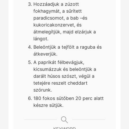
Hozzáadjuk a zúzott
fokhagymát, a sűrített
paradicsomot, a bab –és
kukoricakonzervet, és
átmelegítjük, majd elzárjuk a
lángot.
Beleöntjük a tejfölt a raguba és
átkeverjük.
A paprikát félbevágjuk,
kicsumázzuk és beleöntjük a
darált húsos szószt, végül a
tetejére reszelt cheddart
szórunk.
180 fokos sütőben 20 perc alatt
készre sütjük.