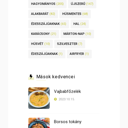
HAGYOMÁNYOS
(205)
ÚJSZERŰ
(147)
ALAKBARÁT
(82)
HÚSMENTES
(68)
ÉDESSZÁJÚAKNAK
(65)
HAL
(24)
KARÁCSONY
(21)
MÁRTON-NAP
(10)
HÚSVÉT
(10)
SZILVESZTER
(7)
ÉDESZÁJÚAKNAK
(1)
AIRFRYER
(1)
Mások kedvencei
Vajbabfőzelék
2023.10.15.
Borsos tokány