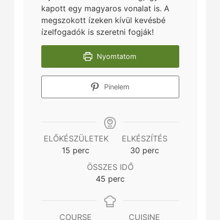
kapott egy magyaros vonalat is. A
megszokott ízeken kívül kevésbé
ízelfogadók is szeretni fogják!
Nyomtatom
Pinelem
ELŐKÉSZÜLETEK
ELKÉSZÍTÉS
minutes
minutes
15
perc
30
perc
ÖSSZES IDŐ
minutes
45
perc
COURSE
CUISINE