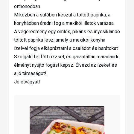
otthonodban.
Miközben a sütőben készül a töltött paprika, a
konyhádban áradni fog a mexikói illatok varázsa.
A végeredmény egy omlós, pikáns és ínycsiklandó
töltött paprika lesz, amely a mexikói konyha
ízeivel fogja elkápráztatni a családot és barátokat.
Szolgáld fel főtt rizzsel, és garantáltan maradandó
élményt nyújtó fogást kapsz. Élvezd az ízeket és
a jó társaságot!
Jó étvágyat!