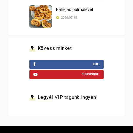
Fahéjas pálmalevél
2026.07.15.
Kövess minket
LIKE
SUBSCRIBE
Legyél VIP tagunk ingyen!