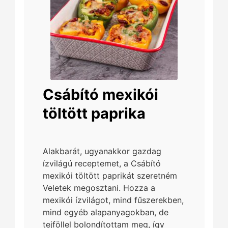
Csábító mexikói
töltött paprika
Alakbarát, ugyanakkor gazdag
ízvilágú receptemet, a Csábító
mexikói töltött paprikát szeretném
Veletek megosztani. Hozza a
mexikói ízvilágot, mind fűszerekben,
mind egyéb alapanyagokban, de
tejföllel bolondítottam meg, így