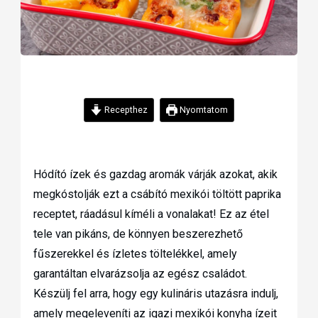
Recepthez
Nyomtatom
Hódító ízek és gazdag aromák várják azokat, akik
megkóstolják ezt a csábító mexikói töltött paprika
receptet, ráadásul kíméli a vonalakat! Ez az étel
tele van pikáns, de könnyen beszerezhető
fűszerekkel és ízletes töltelékkel, amely
garantáltan elvarázsolja az egész családot.
Készülj fel arra, hogy egy kulináris utazásra indulj,
amely megeleveníti az igazi mexikói konyha ízeit