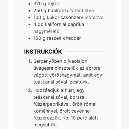
370
g
tejföl
250
g
babkonzerv
leöblítve
100
g
kukoricakonzerv
leöblítve
4
db
kaliforniai paprika
nagyméretű
100
g
reszelt cheddar
INSTRUKCIÓK
Serpenyőben olívaolajon
üvegesre dinszteljük az apróra
vágott vöröshagymát, amit egy
teáskanál sóval ízesítünk.
Hozzáadjuk a húst, egy
teáskanál sóval, borssal,
fűszerpaprikával, őrölt római
köménnyel, őrölt cayennel
fűszerezzük. Kb. 10 perc alatt
megsütjük.