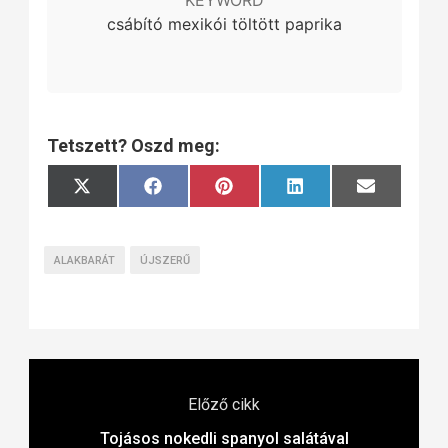
KEYWORD
csábító mexikói töltött paprika
Tetszett? Oszd meg:
Share
Share
Share
Share
Share
X
Facebook
Pinterest
LinkedIn
Email
on
on
on
on
on
(Twitter)
ALAKBARÁT
ÚJSZERŰ
Előző cikk
Tojásos nokedli spanyol salátával