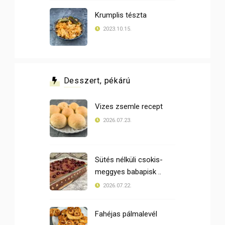
Krumplis tészta
2023.10.15.
Desszert, pékárú
Vizes zsemle recept
2026.07.23.
Sütés nélküli csokis-
meggyes babapisk ..
2026.07.22.
Fahéjas pálmalevél