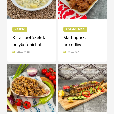
45 PERC
1 ÓRÁTÓL TÖBB
Karalábéfőzelék
Marhapörkölt
pulykafasírttal
nokedlivel
2024.05.02.
2024.04.18.