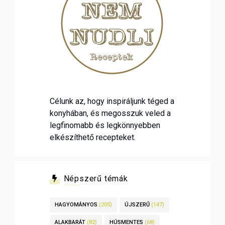
Célunk az, hogy inspiráljunk téged a
konyhában, és megosszuk veled a
legfinomabb és legkönnyebben
elkészíthető recepteket.
Népszerű témák
HAGYOMÁNYOS
(205)
ÚJSZERŰ
(147)
ALAKBARÁT
(82)
HÚSMENTES
(68)