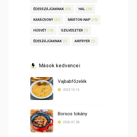
ÉDESSZÁJÚAKNAK
(65)
HAL
(24)
KARÁCSONY
(21)
MÁRTON-NAP
(10)
HÚSVÉT
(10)
SZILVESZTER
(7)
ÉDESZÁJÚAKNAK
(1)
AIRFRYER
(1)
Mások kedvencei
Vajbabfőzelék
2023.10.15.
Borsos tokány
2026.07.28.