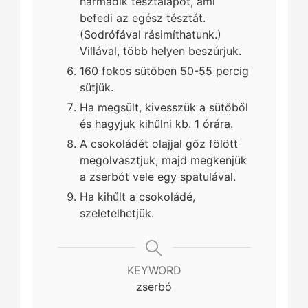
harmadik tésztalapot, ami
befedi az egész tésztát.
(Sodrófával rásimíthatunk.)
Villával, több helyen beszúrjuk.
160 fokos sütőben 50-55 percig
sütjük.
Ha megsült, kivesszük a sütőből
és hagyjuk kihűlni kb. 1 órára.
A csokoládét olajjal gőz fölött
megolvasztjuk, majd megkenjük
a zserbót vele egy spatulával.
Ha kihűlt a csokoládé,
szeletelhetjük.
KEYWORD
zserbó