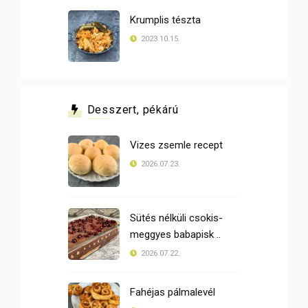
Krumplis tészta
2023.10.15.
Desszert, pékárú
Vizes zsemle recept
2026.07.23.
Sütés nélküli csokis-
meggyes babapisk ..
2026.07.22.
Fahéjas pálmalevél