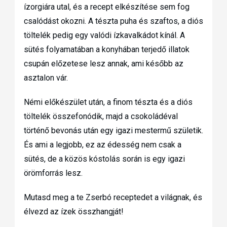
ízorgiára utal, és a recept elkészítése sem fog
csalódást okozni. A tészta puha és szaftos, a diós
töltelék pedig egy valódi ízkavalkádot kínál. A
sütés folyamatában a konyhában terjedő illatok
csupán előzetese lesz annak, ami később az
asztalon vár.
Némi előkészület után, a finom tészta és a diós
töltelék összefonódik, majd a csokoládéval
történő bevonás után egy igazi mestermű születik.
És ami a legjobb, ez az édesség nem csak a
sütés, de a közös kóstolás során is egy igazi
örömforrás lesz.
Mutasd meg a te Zserbó receptedet a világnak, és
élvezd az ízek összhangját!