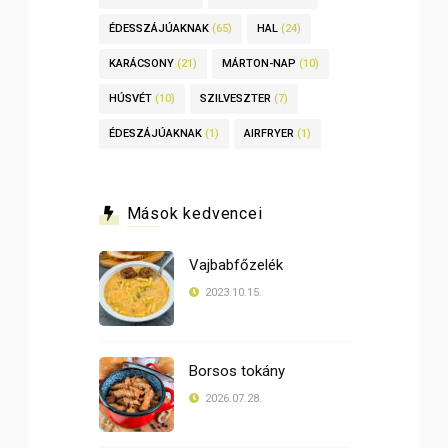
ÉDESSZÁJÚAKNAK
(65)
HAL
(24)
KARÁCSONY
(21)
MÁRTON-NAP
(10)
HÚSVÉT
(10)
SZILVESZTER
(7)
ÉDESZÁJÚAKNAK
(1)
AIRFRYER
(1)
Mások kedvencei
Vajbabfőzelék
2023.10.15.
Borsos tokány
2026.07.28.