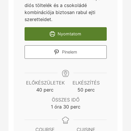
diós töltelék és a csokoládé
kombinációja biztosan rabul ejti
szeretteidet.
Nyomtatom
Pinelem
ELŐKÉSZÜLETEK
ELKÉSZÍTÉS
minutes
minutes
40
perc
50
perc
ÖSSZES IDŐ
hour
minutes
1
óra
30
perc
COURSE
CUISINE