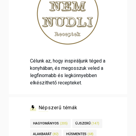
Célunk az, hogy inspiráljunk téged a
konyhában, és megosszuk veled a
legfinomabb és legkönnyebben
elkészíthető recepteket.
Népszerű témák
HAGYOMÁNYOS
(205)
ÚJSZERŰ
(147)
ALAKBARÁT
(82)
HÚSMENTES
(68)