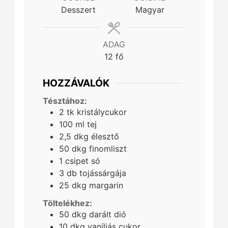
Desszert
Magyar
ADAG
12
fő
HOZZÁVALÓK
Tésztához:
2
tk
kristálycukor
100
ml
tej
2,5
dkg
élesztő
50
dkg
finomliszt
1
csipet
só
3
db
tojássárgája
25
dkg
margarin
Töltelékhez:
50
dkg
darált dió
10
dkg
vaníliás cukor