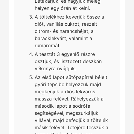
Letakarjuk, és hagyjuk meleg
helyen egy órán át kelni.
A töltelékhez keverjük össze a
diót, vaníliás cukrot, reszelt
citrom- és narancshéjat, a
baracklekvárt, valamint a
rumaromát.
A tésztát 3 egyenlő részre
osztjuk, és lisztezett deszkán
vékonyra nyújtjuk.
Az első lapot sütőpapírral bélelt
gyári tepsibe helyezzük majd
megkenjük a diós lekváros
massza felével. Ráhelyezzük a
második lapot a sodrófa
segítségével, megszurkáljuk
villával, majd befedjük a töltelék
másik felével. Tetejére tesszük a