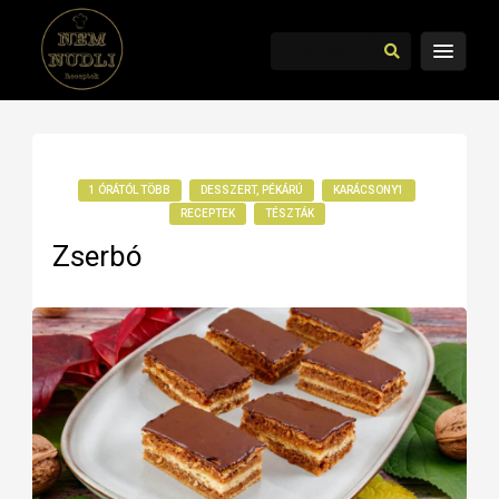
1 ÓRÁTÓL TÖBB
DESSZERT, PÉKÁRÚ
KARÁCSONY1
RECEPTEK
TÉSZTÁK
Zserbó