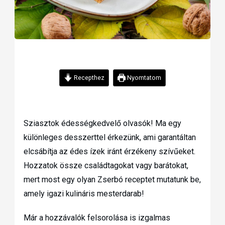
Recepthez
Nyomtatom
Sziasztok édességkedvelő olvasók! Ma egy
különleges desszerttel érkezünk, ami garantáltan
elcsábítja az édes ízek iránt érzékeny szívűeket.
Hozzatok össze családtagokat vagy barátokat,
mert most egy olyan Zserbó receptet mutatunk be,
amely igazi kulináris mesterdarab!
Már a hozzávalók felsorolása is izgalmas