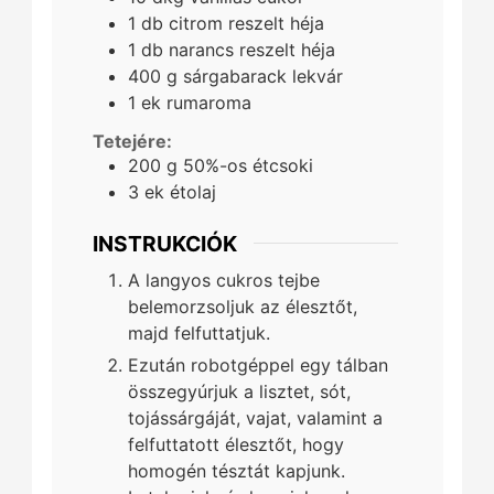
1
db
citrom reszelt héja
1
db
narancs reszelt héja
400
g
sárgabarack lekvár
1
ek
rumaroma
Tetejére:
200
g
50%-os étcsoki
3
ek
étolaj
INSTRUKCIÓK
A langyos cukros tejbe
belemorzsoljuk az élesztőt,
majd felfuttatjuk.
Ezután robotgéppel egy tálban
összegyúrjuk a lisztet, sót,
tojássárgáját, vajat, valamint a
felfuttatott élesztőt, hogy
homogén tésztát kapjunk.