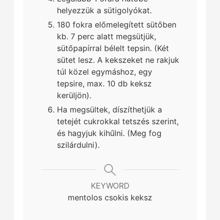
helyezzük a sütigolyókat.
180 fokra előmelegített sütőben
kb. 7 perc alatt megsütjük,
sütőpapírral bélelt tepsin. (Két
sütet lesz. A kekszeket ne rakjuk
túl közel egymáshoz, egy
tepsire, max. 10 db keksz
kerüljön).
Ha megsültek, díszíthetjük a
tetejét cukrokkal tetszés szerint,
és hagyjuk kihűlni. (Meg fog
szilárdulni).
KEYWORD
mentolos csokis keksz