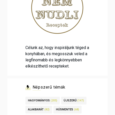
Célunk az, hogy inspiráljunk téged a
konyhában, és megosszuk veled a
legfinomabb és legkönnyebben
elkészíthető recepteket.
Népszerű témák
HAGYOMÁNYOS
(205)
ÚJSZERŰ
(147)
ALAKBARÁT
(82)
HÚSMENTES
(68)