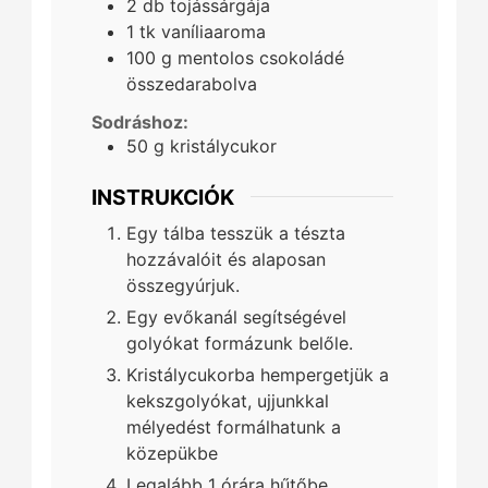
2
db
tojássárgája
1
tk
vaníliaaroma
100
g
mentolos csokoládé
összedarabolva
Sodráshoz:
50
g
kristálycukor
INSTRUKCIÓK
Egy tálba tesszük a tészta
hozzávalóit és alaposan
összegyúrjuk.
Egy evőkanál segítségével
golyókat formázunk belőle.
Kristálycukorba hempergetjük a
kekszgolyókat, ujjunkkal
mélyedést formálhatunk a
közepükbe
Legalább 1 órára hűtőbe