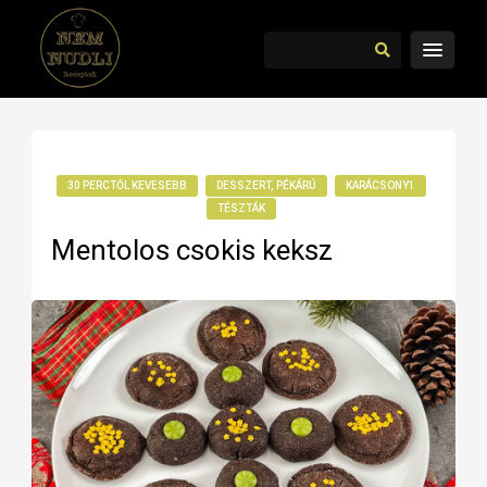
30 PERCTŐL KEVESEBB
DESSZERT, PÉKÁRÚ
KARÁCSONY1
TÉSZTÁK
Mentolos csokis keksz