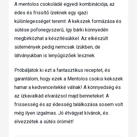
A mentolos csokoládé egyedi kombinációja, az
édes és frissítő ízeknek egy igazi
különlegességet teremt. A kekszek formázása és
sütése pofonegyszerű, így bárki könnyedén
megbirkózhat a készítésükkel. Az elkészült
sütemények pedig nemcsak ízükben, de
látványukban is lenyűgözőek lesznek.
Próbáljátok ki ezt a fantasztikus receptet, és
garantálom, hogy ezek a Mentolos csokis kekszek
hamar a kedvenceitekké válnak! A könnyedség és
az ízkavalkád elvarázsol majd benneteket. A
frissesség és az édesség találkozása sosem volt
még ilyen izgalmas. Jó étvágyat kívánok, és
élvezzétek a sütés örömét!