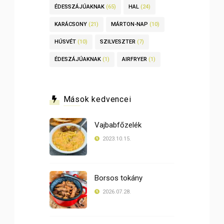
ÉDESSZÁJÚAKNAK
(65)
HAL
(24)
KARÁCSONY
(21)
MÁRTON-NAP
(10)
HÚSVÉT
(10)
SZILVESZTER
(7)
ÉDESZÁJÚAKNAK
(1)
AIRFRYER
(1)
Mások kedvencei
Vajbabfőzelék
2023.10.15.
Borsos tokány
2026.07.28.