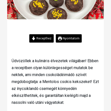
Recepthez
Nyomtatom
Üdvözöllek a kulináris élvezetek világában! Ebben
a receptben olyan különlegességet mutatok be
nektek, ami minden csokoládéimádó szívét
megdobogtatja: a Mentolos csokis kekszeket! Ezt
az ínycsiklandó csemegét könnyedén
elkészíthetitek, és garantáltan kielégíti majd a
nassolni való utáni vágyatokat.