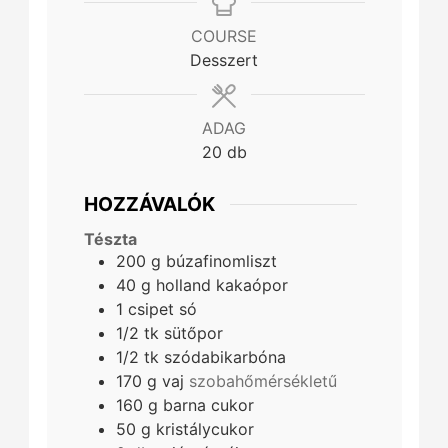
COURSE
Desszert
ADAG
20
db
HOZZÁVALÓK
Tészta
200
g
búzafinomliszt
40
g
holland kakaópor
1
csipet
só
1/2
tk
sütőpor
1/2
tk
szódabikarbóna
170
g
vaj
szobahőmérsékletű
160
g
barna cukor
50
g
kristálycukor