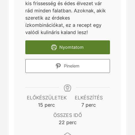
kis frissesség és édes élvezet vár
rád minden falatban. Azoknak, akik
szeretik az érdekes
ízkombinációkat, ez a recept egy
valódi kulináris kaland lesz!
Nyomtatom
Pinelem
ELŐKÉSZÜLETEK
ELKÉSZÍTÉS
minutes
minutes
15
perc
7
perc
ÖSSZES IDŐ
minutes
22
perc