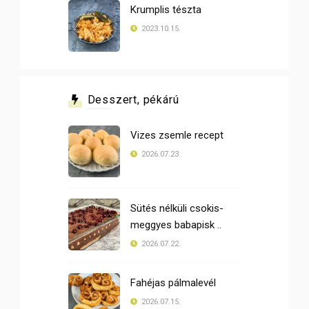
Krumplis tészta
2023.10.15.
Desszert, pékárú
Vizes zsemle recept
2026.07.23.
Sütés nélküli csokis-
meggyes babapisk ..
2026.07.22.
Fahéjas pálmalevél
2026.07.15.