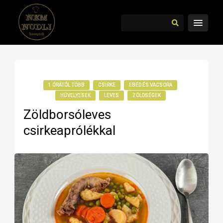
1 ÓRÁTÓL TÖBB
CSIRKE
EBÉD ÉS VACSORA
HÜVELYESEK
LEVES
ZÖLDSÉGEK
Zöldborsóleves
csirkeaprólékkal