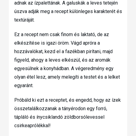
adnak az ízpalettának. A galuskák a leves tetején
úszva adják meg a recept különleges karakterét és
textúráját.
Ez a recept nem csak finom és laktató, de az
elkészítése is igazi öröm. Vágd apróra a
hozzávalókat, kezd el a fazékban pirítani, majd
figyeld, ahogy a leves elkészül, és az aromák
egyesülnek a konyhádban. A végeredmény egy
olyan étel lesz, amely melegíti a testet és a lelket
egyaránt.
Próbáld ki ezt a receptet, és engedd, hogy az ízek
összetalálkozzanak a tányérodon egy forró,
tápláló és ínycsiklandó zöldborsólevessel
csirkeaprólékkal!