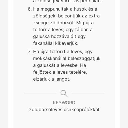
a zöldségeket kb. 25 perc alatt.
Ha megpuhultak a húsok és a
zöldségek, beleöntjük az extra
zsenge zöldborsót. Míg újra
felforr a leves, egy tálban a
galuska hozzávalóit egy
fakanállal kikeverjük.
Ha újra felforrt a leves, egy
mokkáskanállal beleszaggatjuk
a galuskát a levesbe. Ha
feljöttek a leves tetejére,
elzárjuk a lángot.
KEYWORD
zöldborsóleves csirkeaprólékkal