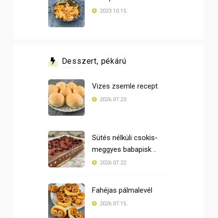
2023.10.15.
Desszert, pékárú
Vizes zsemle recept
2026.07.23.
Sütés nélküli csokis-
meggyes babapisk ..
2026.07.22.
Fahéjas pálmalevél
2026.07.15.