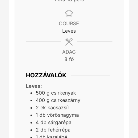
COURSE
Leves
ADAG
8
fő
HOZZÁVALÓK
Leves:
500
g
csirkenyak
400
g
csirkeszárny
2
ek
kacsazsír
1
db
vöröshagyma
4
db
sárgarépa
2
db
fehérrépa
1
db
karalábé