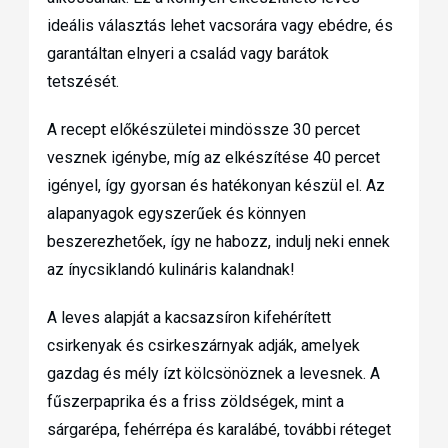
ideális választás lehet vacsorára vagy ebédre, és
garantáltan elnyeri a család vagy barátok
tetszését.
A recept előkészületei mindössze 30 percet
vesznek igénybe, míg az elkészítése 40 percet
igényel, így gyorsan és hatékonyan készül el. Az
alapanyagok egyszerűek és könnyen
beszerezhetőek, így ne habozz, indulj neki ennek
az ínycsiklandó kulináris kalandnak!
A leves alapját a kacsazsíron kifehérített
csirkenyak és csirkeszárnyak adják, amelyek
gazdag és mély ízt kölcsönöznek a levesnek. A
fűszerpaprika és a friss zöldségek, mint a
sárgarépa, fehérrépa és karalábé, további réteget