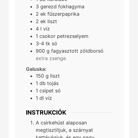
3
gerezd
fokhagyma
2
ek
fűszerpaprika
2
ek
liszt
4
l
víz
1
csokor
petrezselyem
3-4
tk
só
900
g
fagyasztott zöldborsó
extra zsenge
Galuska:
150
g
liszt
1
db
tojás
1
csipet
só
1
dl
víz
INSTRUKCIÓK
A csirkehúst alaposan
megtisztítjuk, a szárnyat
kettévágjuk, és egy nagy