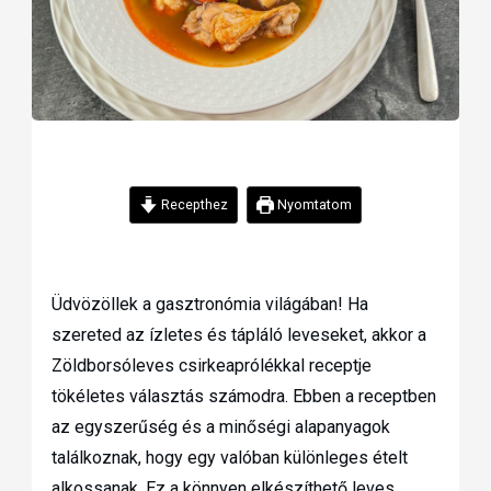
Recepthez
Nyomtatom
Üdvözöllek a gasztronómia világában! Ha
szereted az ízletes és tápláló leveseket, akkor a
Zöldborsóleves csirkeaprólékkal receptje
tökéletes választás számodra. Ebben a receptben
az egyszerűség és a minőségi alapanyagok
találkoznak, hogy egy valóban különleges ételt
alkossanak. Ez a könnyen elkészíthető leves