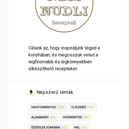
Célunk az, hogy inspiráljunk téged a
konyhában, és megosszuk veled a
legfinomabb és legkönnyebben
elkészíthető recepteket.
Népszerű témák
HAGYOMÁNYOS
(205)
ÚJSZERŰ
(147)
ALAKBARÁT
(82)
HÚSMENTES
(68)
ÉDESSZÁJÚAKNAK
(65)
HAL
(24)