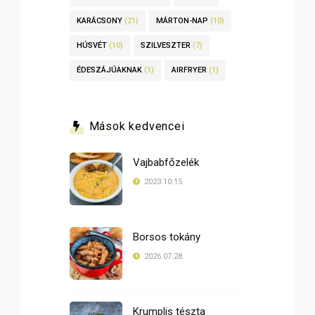
KARÁCSONY
(21)
MÁRTON-NAP
(10)
HÚSVÉT
(10)
SZILVESZTER
(7)
ÉDESZÁJÚAKNAK
(1)
AIRFRYER
(1)
Mások kedvencei
Vajbabfőzelék
2023.10.15.
Borsos tokány
2026.07.28.
Krumplis tészta