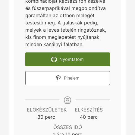
kombinációját kacsazsíron kezelve
és fűszerpaprikával megbolondítva
garantáltan az otthon melegét
testesíti meg. A galuskák pedig,
melyek a leves tetején ringatóznak,
kis finom meglepetést nyújtanak
minden kanálnyi falatban.
Nyomtatom
Pinelem
ELŐKÉSZÜLETEK
ELKÉSZÍTÉS
minutes
minutes
30
perc
40
perc
ÖSSZES IDŐ
hour
minutes
1
óra
10
perc