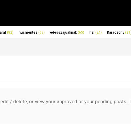
arát
(82)
húsmentes
(68)
édesszájúaknak
(65)
hal
(24)
Karácsony
(21
dit / delete, or view your approved or your pending posts. Th