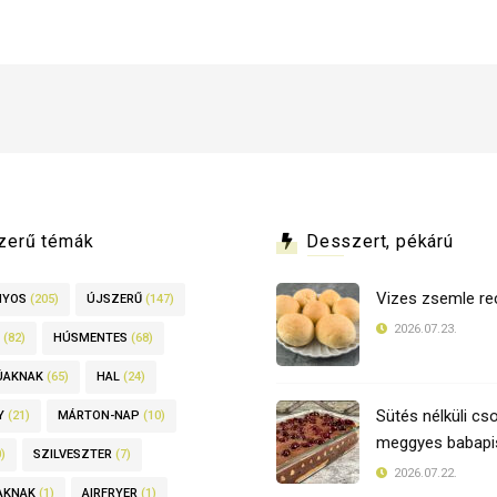
zerű témák
Desszert, pékárú
Vizes zsemle re
NYOS
(205)
ÚJSZERŰ
(147)
2026.07.23.
(82)
HÚSMENTES
(68)
ÚAKNAK
(65)
HAL
(24)
Sütés nélküli cso
Y
(21)
MÁRTON-NAP
(10)
meggyes babapis
)
SZILVESZTER
(7)
2026.07.22.
AKNAK
(1)
AIRFRYER
(1)