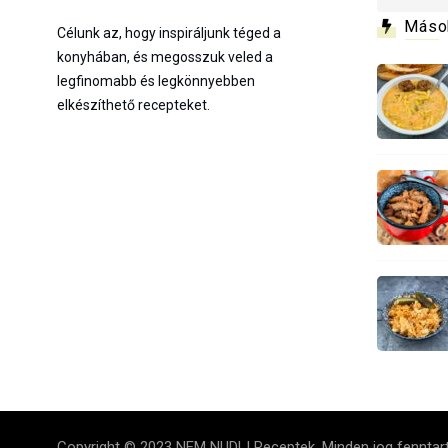
Máso
Célunk az, hogy inspiráljunk téged a
konyhában, és megosszuk veled a
legfinomabb és legkönnyebben
elkészíthető recepteket.
Copyright © 2023 NEM NUDLI Receptek. Minden jog fenntar