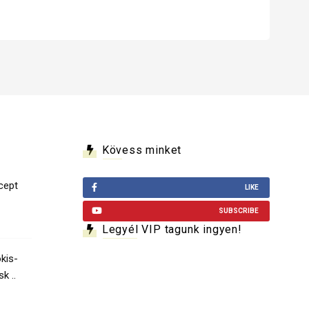
Kövess minket
cept
LIKE
SUBSCRIBE
Legyél VIP tagunk ingyen!
kis-
k ..