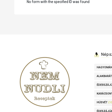
No form with the specified ID was found
Néps
HAGYOMÁ
ALAKBARÁT
ÉDESSZÁJ
KARÁCSON
HÚSVÉT
(10
ÉDESZÁJÚ