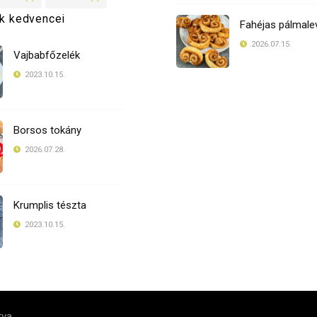
k kedvencei
Fahéjas pálmale
2026.07.15.
Vajbabfőzelék
2023.10.15.
Borsos tokány
2026.07.28.
Krumplis tészta
2023.10.15.
tva