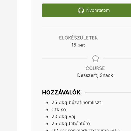
Nyomtatom
ELŐKÉSZÜLETEK
minutes
15
perc
COURSE
Desszert, Snack
HOZZÁVALÓK
25
dkg
búzafinomliszt
1
tk
só
20
dkg
vaj
25
dkg
tehéntúró
1/2
csokor
medvehagyma
50 g