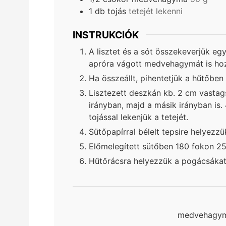
1
db
tojás
tetejét lekenni
INSTRUKCIÓK
A lisztet és a sót összekeverjük egy
apróra vágott medvehagymát is ho
Ha összeállt, pihentetjük a hűtőben
Lisztezett deszkán kb. 2 cm vastags
irányban, majd a másik irányban is
tojással lekenjük a tetejét.
Sütőpapírral bélelt tepsire helyezzük
Előmelegített sütőben 180 fokon 25 
Hűtőrácsra helyezzük a pogácsákat,
medvehagym