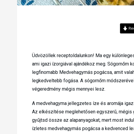
Rec
Üdvözöllek receptoldalunkon! Ma egy különleges
ami igazi ízorgiával ajándékoz meg. Sógornőm ko
legfinomabb Medvehagymás pogácsa, amit valah
legkedveltebb fogása. A sógornőm módszerével m
végeredmény mégis mennyei lesz.
A medvehagyma jellegzetes íze és aromája igazi 
Az elkészítése meglehetősen egyszerű, mégis gar
gyűjtsd össze az alapanyagokat, mert most indul
ízletes medvehagymás pogácsa a kedvenced le