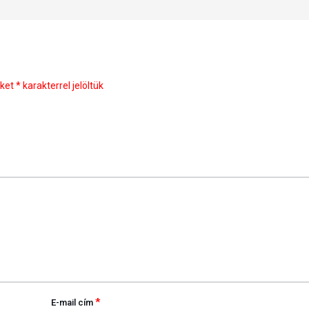
őket
*
karakterrel jelöltük
*
E-mail cím