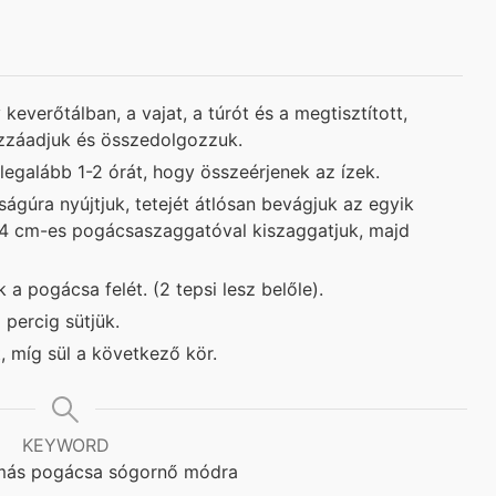
 keverőtálban, a vajat, a túrót és a megtisztított,
zzáadjuk és összedolgozzuk.
 legalább 1-2 órát, hogy összeérjenek az ízek.
ágúra nyújtjuk, tetejét átlósan bevágjuk az egyik
. 4 cm-es pogácsaszaggatóval kiszaggatjuk, majd
 a pogácsa felét. (2 tepsi lesz belőle).
percig sütjük.
 míg sül a következő kör.
KEYWORD
ás pogácsa sógornő módra