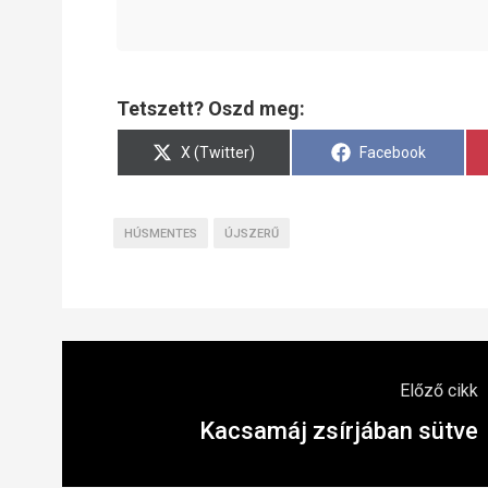
Tetszett? Oszd meg:
Share
Share
X (Twitter)
Facebook
on
on
HÚSMENTES
ÚJSZERŰ
Előző cikk
Kacsamáj zsírjában sütve