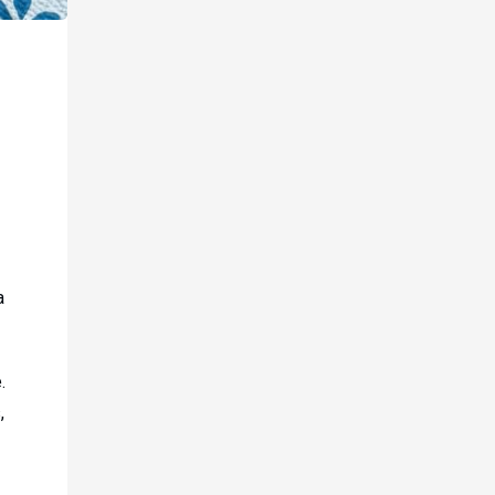
a
.
,