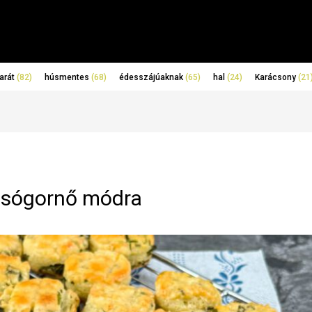
arát
(82)
húsmentes
(68)
édesszájúaknak
(65)
hal
(24)
Karácsony
(21
sógornő módra