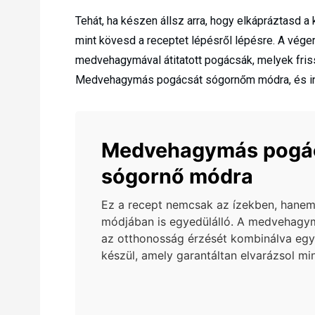
Tehát, ha készen állsz arra, hogy elkápráztasd 
mint kövesd a receptet lépésről lépésre. A vége
medvehagymával átitatott pogácsák, melyek friss
Medvehagymás pogácsát sógornőm módra, és ind
Medvehagymás pogá
sógornő módra
Ez a recept nemcsak az ízekben, hanem 
módjában is egyedülálló. A medvehagym
az otthonosság érzését kombinálva eg
készül, amely garantáltan elvarázsol min