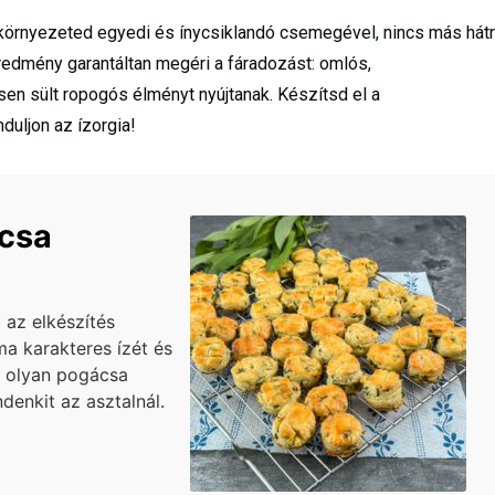
a környezeted egyedi és ínycsiklandó csemegével, nincs más hátr
redmény garantáltan megéri a fáradozást: omlós,
en sült ropogós élményt nyújtanak. Készítsd el a
uljon az ízorgia!
csa
az elkészítés
a karakteres ízét és
y olyan pogácsa
denkit az asztalnál.