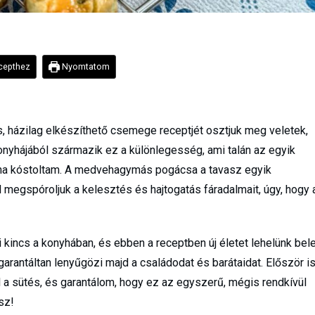
epthez
Nyomtatom
, házilag elkészíthető csemege receptjét osztjuk meg veletek,
nyhájából származik ez a különlegesség, ami talán az egyik
a kóstoltam. A medvehagymás pogácsa a tavasz egyik
egspóroljuk a kelesztés és hajtogatás fáradalmait, úgy, hogy 
kincs a konyhában, és ebben a receptben új életet lehelünk bele
antáltan lenyűgözi majd a családodat és barátaidat. Először is
 a sütés, és garantálom, hogy ez az egyszerű, mégis rendkívül
sz!