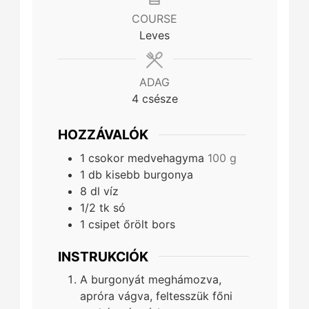
COURSE
Leves
ADAG
4
csésze
HOZZÁVALÓK
1
csokor
medvehagyma
100 g
1
db
kisebb burgonya
8
dl
víz
1/2
tk
só
1
csipet
őrölt bors
INSTRUKCIÓK
A burgonyát meghámozva,
apróra vágva, feltesszük főni