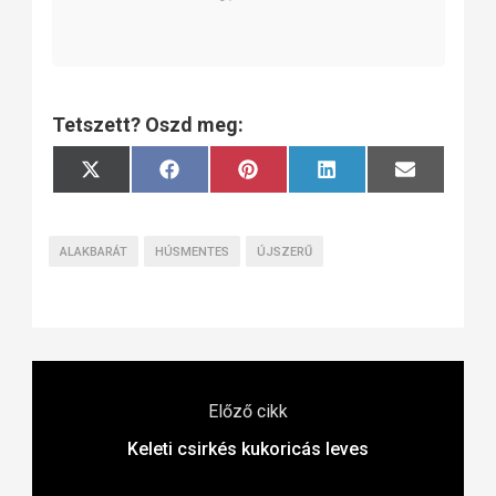
Tetszett? Oszd meg:
Share
Share
Share
Share
Share
X
Facebook
Pinterest
LinkedIn
Email
on
on
on
on
on
(Twitter)
ALAKBARÁT
HÚSMENTES
ÚJSZERŰ
Előző cikk
Keleti csirkés kukoricás leves