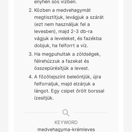
enyhén sós vízben.
Közben a medvehagymát
megtisztítjuk, levágjuk a szárát
(ezt nem használjuk fel a
levesben), majd 2-3 db-ra
vágjuk a leveleket, és fazékba
dobjuk, ha felforrt a víz.
Ha megpuhultak a zöldségek,
félrehúzzuk a fazekat és
összepürésítjük a levest.
A főzőtejszínt beleöntjük, újra
felforraljuk, majd elzárjuk a
lángot. Egy csipet őrölt borssal
ízesítjük.
KEYWORD
medvehagyma-krémleves