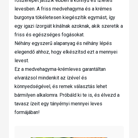
főszerepet játszik ebben a könnyű és ízletes
levesben. A friss medvehagyma és a krémes
burgonya tökéletesen kiegészítik egymást, így
egy igazi ízorgiát kínálnak azoknak, akik szeretik a
friss és egészséges fogásokat.
Néhány egyszerű alapanyag és néhány lépés
elegendő ahhoz, hogy elkészítsd ezt a mennyei
levest.
Ez a medvehagyma-krémleves garantáltan
elvarázsol mindenkit az ízével és
könnyedségével, és remek választás lehet
bármilyen alkalomra. Próbáld ki te is, és élvezd a
tavasz ízeit egy tányérnyi mennyei leves
formájában!