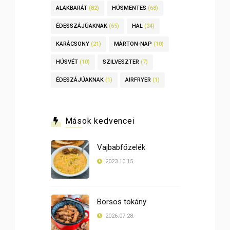
ALAKBARÁT
(82)
HÚSMENTES
(68)
ÉDESSZÁJÚAKNAK
(65)
HAL
(24)
KARÁCSONY
(21)
MÁRTON-NAP
(10)
HÚSVÉT
(10)
SZILVESZTER
(7)
ÉDESZÁJÚAKNAK
(1)
AIRFRYER
(1)
Mások kedvencei
Vajbabfőzelék
2023.10.15.
Borsos tokány
2026.07.28.