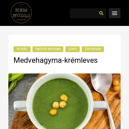
30 PERC
EBÉD ÉS VACSORA
LEVES
ZÖLDSÉGEK
Medvehagyma-krémleves