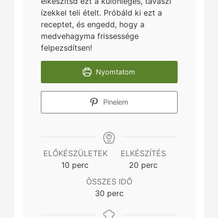
elkészítsd ezt a különleges, tavaszi
ízekkel teli ételt. Próbáld ki ezt a
receptet, és engedd, hogy a
medvehagyma frissessége
felpezsdítsen!
Nyomtatom
Pinelem
ELŐKÉSZÜLETEK
ELKÉSZÍTÉS
minutes
minutes
10
perc
20
perc
ÖSSZES IDŐ
minutes
30
perc