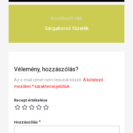
Következő cikk
Sárgaborsó főzelék
Vélemény, hozzászólás?
Az e-mail címet nem tesszük közzé.
A kötelező
mezőket
*
karakterrel jelöltük
Recept értékelése
*
Hozzászólás