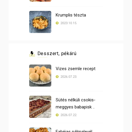
Krumplis tészta
2023.10.15.
Desszert, pékárú
Vizes zsemle recept
2026.07.23.
Sütés nélküli csokis-
meggyes babapisk ..
2026.07.22.
Fahéjas pálmalevél