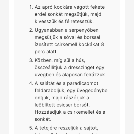
Az apró kockára vágott fekete
erdei sonkát megsütjük, majd
kivesszük és félretesszük.
Ugyanabban a serpenyőben
megsütjük a sóval és borssal
ízesített csirkemell kockákat 8
perc alatt.
Közben, míg sül a hús,
összeállítjuk a dresszinget egy
üvegben és alaposan felrázzuk.
A salátát és a paradicsomot
feldaraboljuk, egy üvegedénybe
öntjük, majd rászórjuk a
leöblített csicseriborsót.
Hozzáadjuk a csirkemellet és a
sonkát.
A tetejére reszeljük a sajtot,