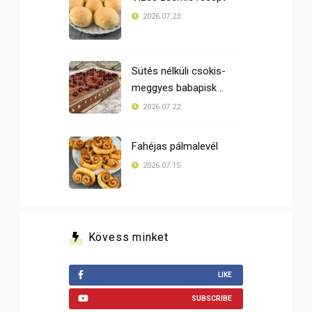
2026.07.23.
Sütés nélküli csokis-
meggyes babapisk ..
2026.07.22.
Fahéjas pálmalevél
2026.07.15.
Kövess minket
LIKE
SUBSCRIBE