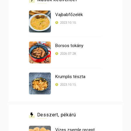
Vajbabfőzelék
2023.10.15.
Borsos tokány
2026.07.28.
Krumplis tészta
2023.10.15.
Desszert, pékárú
Vizes zsemle recept