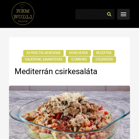
30 PERCTŐL KEVESEBB
HÜVELYESEK
RECEPTEK
SALÁTÁTÁK, SAVANYÚSÁG
SZÁRNYAS
ZÖLDSÉGEK
Mediterrán csirkesaláta