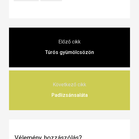
Előző cikk
Túrós gyümölcsözön
Következő cikk
Padlizsánsaláta
Vélemény, hozzászólás?