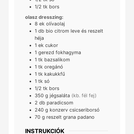
1/2
tk
bors
olasz dresszing:
8
ek
olívaolaj
1
db
bio citrom leve és reszelt
héja
1
ek
cukor
1
gerezd
fokhagyma
1
tk
bazsalikom
1
tk
oregánó
1
tk
kakukkfű
1
tk
só
1/2
tk
bors
350
g
jégsaláta
(kb. fél fej)
2
db
paradicsom
240
g
konzerv csicseriborsó
70
g
reszelt grana padano
INSTRUKCIÓK