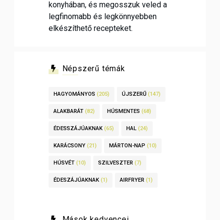
konyhában, és megosszuk veled a
legfinomabb és legkönnyebben
elkészíthető recepteket.
Népszerű témák
HAGYOMÁNYOS
(205)
ÚJSZERŰ
(147)
ALAKBARÁT
(82)
HÚSMENTES
(68)
ÉDESSZÁJÚAKNAK
(65)
HAL
(24)
KARÁCSONY
(21)
MÁRTON-NAP
(10)
HÚSVÉT
(10)
SZILVESZTER
(7)
ÉDESZÁJÚAKNAK
(1)
AIRFRYER
(1)
Mások kedvencei