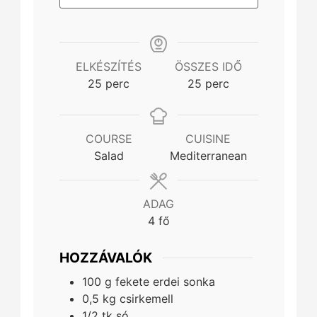
ELKÉSZÍTÉS
ÖSSZES IDŐ
minutes
minutes
25
perc
25
perc
COURSE
CUISINE
Salad
Mediterranean
ADAG
4
fő
HOZZÁVALÓK
100
g
fekete erdei sonka
0,5
kg
csirkemell
1/2
tk
só