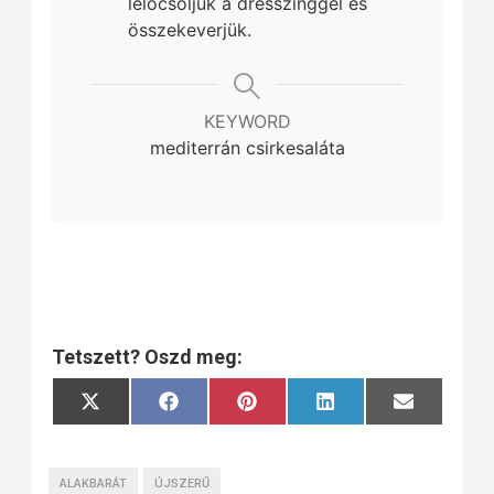
lelocsoljuk a dresszinggel és
összekeverjük.
KEYWORD
mediterrán csirkesaláta
Tetszett? Oszd meg:
Share
Share
Share
Share
Share
X
Facebook
Pinterest
LinkedIn
Email
on
on
on
on
on
(Twitter)
ALAKBARÁT
ÚJSZERŰ