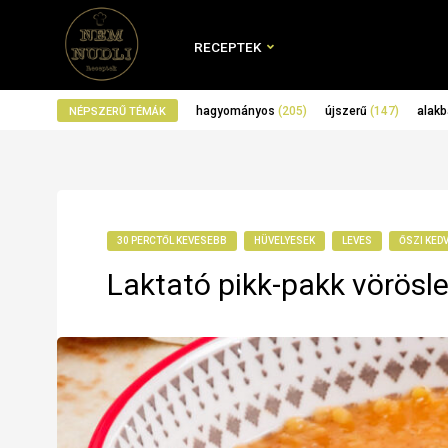
RECEPTEK
hagyományos
(205)
újszerű
(147)
alakb
NÉPSZERŰ TÉMÁK
30 PERCTŐL KEVESEBB
HÜVELYESEK
LEVES
ŐSZI KED
Laktató pikk-pakk vörösl