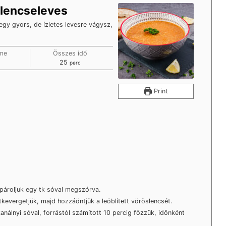
slencseleves
egy gyors, de ízletes levesre vágysz,
ime
Összes idő
tes
minutes
25
perc
Print
 pároljuk egy tk sóval megszórva.
kevergetjük, majd hozzáöntjük a leöblített vöröslencsét.
kanálnyi sóval, forrástól számított 10 percig főzzük, időnként