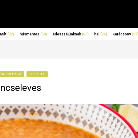
arát
(82)
húsmentes
(68)
édesszájúaknak
(65)
hal
(24)
Karácsony
(21
VENCEINK 2023
RECEPTEK
encseleves