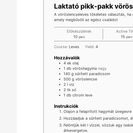
Laktató pikk-pakk vörö
A vöröslencseleves tökéletes választás, ha 
amely megbűvöli az egész családot
Előkészületek
Active T
minutes
minu
10
15
perc
perc
Course:
Leves
Yield:
4
Hozzávalók
4
ek
olaj
1
db
vöröshagyma
nagy
140
g
sűrített paradicsom
500
g
vöröslencse
2
l
víz
2
tk
só
1
db
citrom leve
Instrukciók
Olajon a felaprított hagymát üvegesre
Hozzáadjuk a sűrített paradicsomot, át
Felöntjük két l vízzel, sózzuk egy teás
átkevergetve.