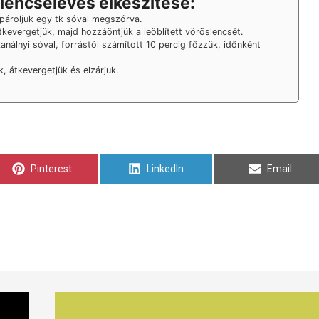
lencseleves elkészítése:
 pároljuk egy tk sóval megszórva.
kevergetjük, majd hozzáöntjük a leöblített vöröslencsét.
kanálnyi sóval, forrástól számított 10 percig főzzük, időnként
, átkevergetjük és elzárjuk.
Share
Share
Share
Pinterest
LinkedIn
Email
on
on
on