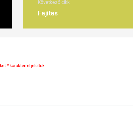
Következő cikk
Fajitas
őket
*
karakterrel jelöltük