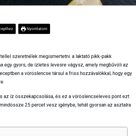
epthez
Nyomtatom
ellel szeretnélek megismertetni: a laktató pikk-pakk
ha egy gyors, de ízletes levesre vágysz, amely megbűvöli az
receptben a vöröslencse társul a friss hozzávalókkal, hogy egy
e.
s az íz összekapcsolása, és ez a vöröslencseleves pont ezt
, mindössze 25 percet vesz igénybe, tehát gyorsan az asztalra