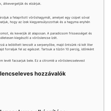
, átkevergetjük és elzárjuk.
roljuk a felaprított vöröshagymát, amelyet egy csipet sóval
hatjuk, hogy az ízek kiegyensúlyozottak és a hagyma enyhén
somot, és keverjük át alaposan. A paradicsom frissességet és
letesen kiegészíti a vöröslencse ízét.
á a leöblített lencsét a serpenyőbe, majd öntsünk rá két liter
jd forraljuk fel az egészet. Tartsuk a tűzön 10 percig, időnként
m levét facsarjuk bele. Ez a citromlé a vöröslencselevest
slencseleves hozzávalók