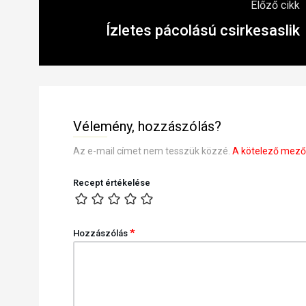
Előző cikk
Ízletes pácolású csirkesaslik
Vélemény, hozzászólás?
Az e-mail címet nem tesszük közzé.
A kötelező mez
Recept értékelése
*
Hozzászólás