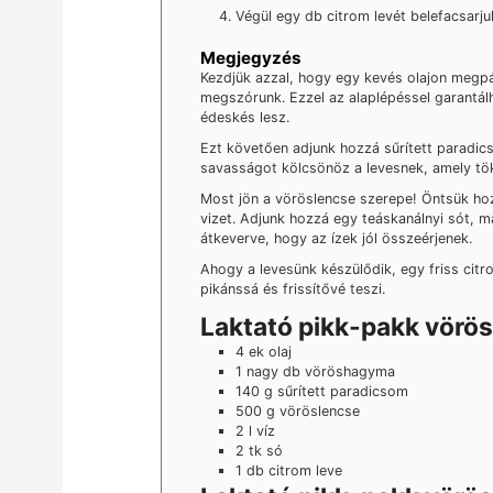
Végül egy db citrom levét belefacsarjuk
Megjegyzés
Kezdjük azzal, hogy egy kevés olajon megpá
megszórunk. Ezzel az alaplépéssel garantál
édeskés lesz.
Ezt követően adjunk hozzá sűrített paradic
savasságot kölcsönöz a levesnek, amely töké
Most jön a vöröslencse szerepe! Öntsük hozz
vizet. Adjunk hozzá egy teáskanálnyi sót, ma
átkeverve, hogy az ízek jól összeérjenek.
Ahogy a levesünk készülődik, egy friss citro
pikánssá és frissítővé teszi.
Laktató pikk-pakk vörö
4 ek olaj
1 nagy db vöröshagyma
140 g sűrített paradicsom
500 g vöröslencse
2 l víz
2 tk só
1 db citrom leve