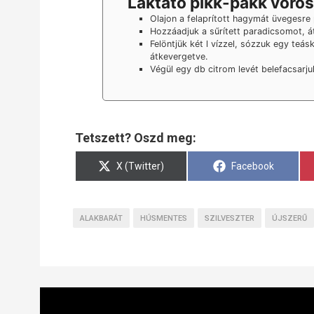
Laktató pikk-pakk vörös
Olajon a felaprított hagymát üvegesre
Hozzáadjuk a sűrített paradicsomot, át
Felöntjük két l vízzel, sózzuk egy teás
átkevergetve.
Végül egy db citrom levét belefacsarjuk
Tetszett? Oszd meg:
Share
Share
X (Twitter)
Facebook
on
on
ALAKBARÁT
HÚSMENTES
SZILVESZTER
ÚJSZERŰ