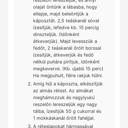
olajat öntünk a lábasba, hogy
ellepje, majd beleöntjük a
káposztát. 2,5 teáskanál sóval
ízesítjük, lefedve kb. 15 percig
dinszteljük. (Időnként
átkeverjük). Majd levesszük a
fedőt, 2 teáskanál őrölt borssal
ízesítjük, átkeverjük és fedő
nélkül puhára pirítjuk, időnként
megkeverve. (Kb. újabb 15 perc)
Ha megpuhult, félre rakjuk hűlni.
Amíg hűl a káposzta, elkészítjük
az almás rétest. Az almákat
meghámozzuk és nagylyukú
reszelőn lereszeljük egy nagy
tálba, ízesítjük 50 g cukorral és
1 mokkáskanál őrölt fahéjjal.
A réteslapokat hármassával