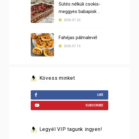
Sütés nélküli csokis-
meggyes babapisk ..
2026.07.22.
Fahéjas pálmalevél
2026.07.15.
Kövess minket
LIKE
SUBSCRIBE
Legyél VIP tagunk ingyen!