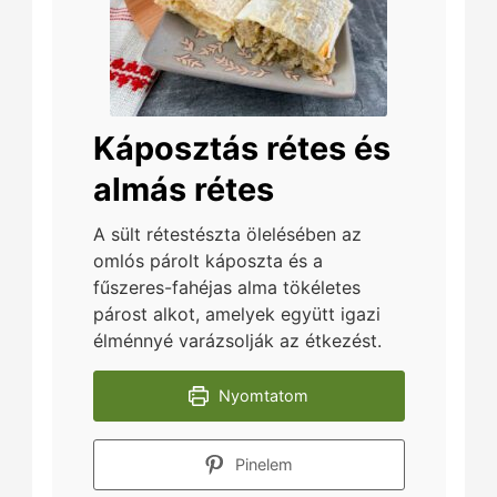
Káposztás rétes és
almás rétes
A sült rétestészta ölelésében az
omlós párolt káposzta és a
fűszeres-fahéjas alma tökéletes
párost alkot, amelyek együtt igazi
élménnyé varázsolják az étkezést.
Nyomtatom
Pinelem