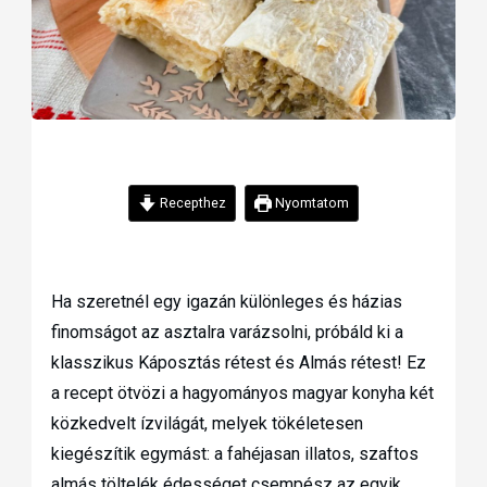
Recepthez
Nyomtatom
Ha szeretnél egy igazán különleges és házias
finomságot az asztalra varázsolni, próbáld ki a
klasszikus Káposztás rétest és Almás rétest! Ez
a recept ötvözi a hagyományos magyar konyha két
közkedvelt ízvilágát, melyek tökéletesen
kiegészítik egymást: a fahéjasan illatos, szaftos
almás töltelék édességet csempész az egyik