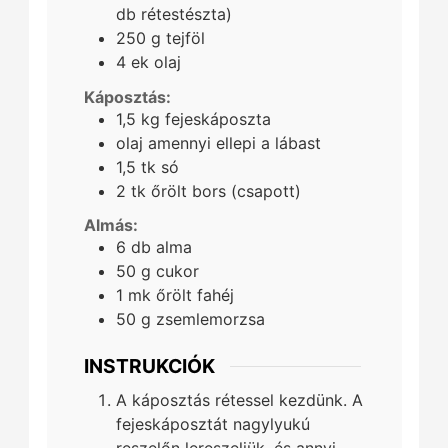
db rétestészta)
250
g
tejföl
4
ek
olaj
Káposztás:
1,5
kg
fejeskáposzta
olaj amennyi ellepi a lábast
1,5
tk
só
2
tk
őrölt bors (csapott)
Almás:
6
db
alma
50
g
cukor
1
mk
őrölt fahéj
50
g
zsemlemorzsa
INSTRUKCIÓK
A káposztás rétessel kezdünk. A
fejeskáposztát nagylyukú
reszelőn lereszeljük, és annyi