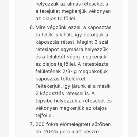
helyezzük az almás réteseket s
a tetejüket megkenjük vékonyan
az olajos tejföllel.
Mire végzünk ezzel, a káposztás
töltelék is kihűlt, így betöltjük a
káposztás rétest. Megint 3 szál
réteslapot egymásra helyezzük
és a felületét végig megkenjük
az olajos tejföllel. A rétestészta
felületének 2/3-ig megpakoljuk
káposztás töltelékkel.
Feltekerjük, így járunk el a másik
2 káposztás rétessel is. A
tepsibe helyezzük a réteseket és
vékonyan megkenjük az olajos
tejföllel.
200 fokra előmelegített sütőben
kb. 20-25 perc alatt készre