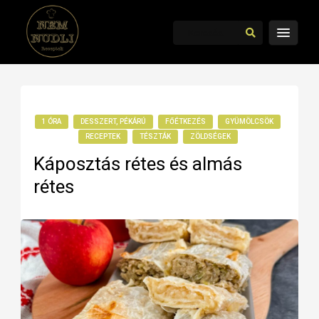
1 ÓRA
DESSZERT, PÉKÁRÚ
FŐÉTKEZÉS
GYÜMÖLCSÖK
RECEPTEK
TÉSZTÁK
ZÖLDSÉGEK
Káposztás rétes és almás
rétes