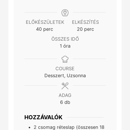
ELŐKÉSZÜLETEK
ELKÉSZÍTÉS
minutes
minutes
40
perc
20
perc
ÖSSZES IDŐ
hour
1
óra
COURSE
Desszert, Uzsonna
ADAG
6
db
HOZZÁVALÓK
2
csomag
réteslap (összesen 18