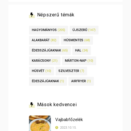
Népszerű témák
HAGYOMÁNYOS
(205)
ÚJSZERŰ
(147)
ALAKBARÁT
(82)
HÚSMENTES
(68)
ÉDESSZÁJÚAKNAK
(65)
HAL
(24)
KARÁCSONY
(21)
MÁRTON-NAP
(10)
HÚSVÉT
(10)
SZILVESZTER
(7)
ÉDESZÁJÚAKNAK
(1)
AIRFRYER
(1)
Mások kedvencei
Vajbabfőzelék
2023.10.15.