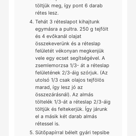
töltjük meg, így pont 6 darab
rétes lesz.
Tehát 3 réteslapot kihajtunk
egymásra a pultra. 250 g tejfölt
és 4 evőkanál olajat
összekeverünk és a réteslap
felületét vékonyan megkenjük
vele egy ecset segítségével. A
zsemlemorzsa 1/3- át a réteslap
felületének 2/3-áig szórjuk. (Az
utolsó 1/3 csak olajos tejfölös
marad, így lesz jó az
összezárásnál). Az almás
töltelék 1/3-át a réteslap 2/3-áig
töltjük és feltekerjük. Így járunk
el a másik két darab almás
rétessel is.
Sütőpapírral bélelt gyári tepsibe