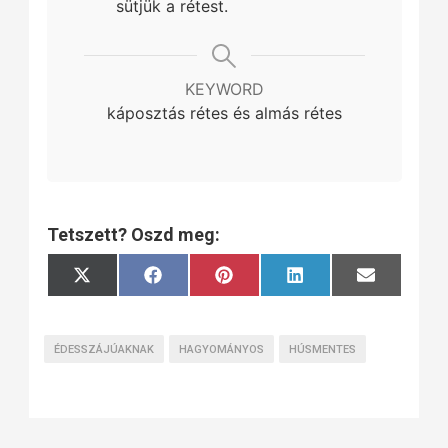
sütjük a rétest.
KEYWORD
káposztás rétes és almás rétes
Tetszett? Oszd meg:
Share
Share
Share
Share
Share
X
Facebook
Pinterest
LinkedIn
Email
on
on
on
on
on
(Twitter)
ÉDESSZÁJÚAKNAK
HAGYOMÁNYOS
HÚSMENTES