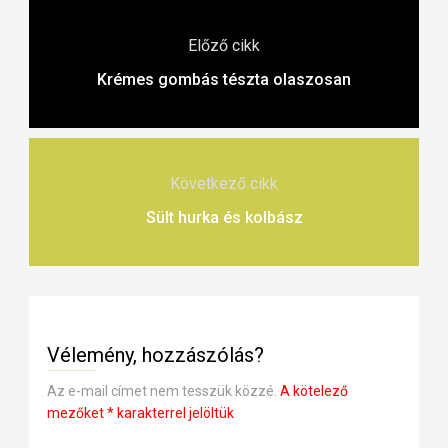
Előző cikk
Krémes gombás tészta olaszosan
Következő cikk
Sült hurka és kolbász
Vélemény, hozzászólás?
Az e-mail címet nem tesszük közzé.
A kötelező
mezőket
*
karakterrel jelöltük