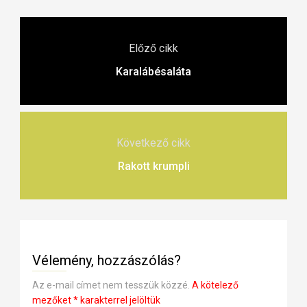
Előző cikk
Karalábésaláta
Következő cikk
Rakott krumpli
Vélemény, hozzászólás?
Az e-mail címet nem tesszük közzé.
A kötelező
mezőket
*
karakterrel jelöltük