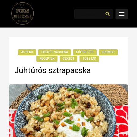
45 PERC
EBÉD ÉS VACSORA
FŐÉTKEZÉS
KRUMPLI
RECEPTEK
SERTÉS
TÉSZTÁK
Juhtúrós sztrapacska