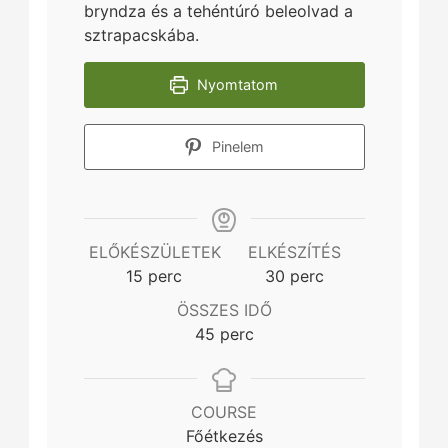
bryndza és a tehéntúró beleolvad a
sztrapacskába.
Nyomtatom
Pinelem
ELŐKÉSZÜLETEK
ELKÉSZÍTÉS
minutes
minutes
15
perc
30
perc
ÖSSZES IDŐ
minutes
45
perc
COURSE
Főétkezés