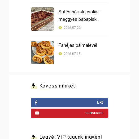
Sütés nélküli csokis-
meggyes babapisk ..
2026.07.22.
Fahéjas pálmalevél
2026.07.15.
Kövess minket
LIKE
SUBSCRIBE
Legyél VIP tagunk ingyen!