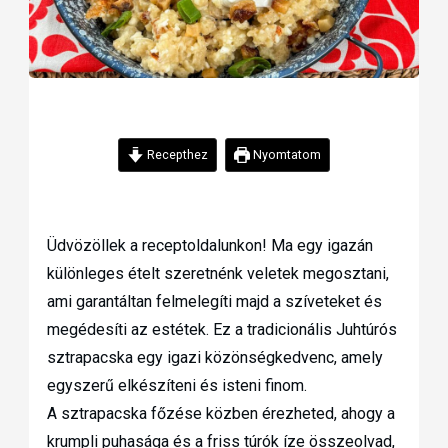
Recepthez
Nyomtatom
Üdvözöllek a receptoldalunkon! Ma egy igazán
különleges ételt szeretnénk veletek megosztani,
ami garantáltan felmelegíti majd a szíveteket és
megédesíti az estétek. Ez a tradicionális Juhtúrós
sztrapacska egy igazi közönségkedvenc, amely
egyszerű elkészíteni és isteni finom.
A sztrapacska főzése közben érezheted, ahogy a
krumpli puhasága és a friss túrók íze összeolvad,