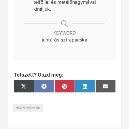
tejföllel és metélőhagymával
kínáljuk.
KEYWORD
juhtúrós sztrapacska
Tetszett? Oszd meg:
Share
Share
Share
Share
Share
X
Facebook
Pinterest
LinkedIn
Email
on
on
on
on
on
(Twitter)
HAGYOMÁNYOS