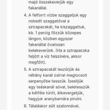
majd összekeverjük egy
fakanállal.
A felforrt vízbe szaggatjuk egy
nokedli szaggatóval a
sztrapacskát, ha kiszaggattuk,
kb. 1 percig főzzük közepes
lángon, közben egyszer
fakanállal óvatosan
belekeverünk. (Ha a sztrapacska
feljött a víz felszínére, akkor
megfőtt).
A sztrapacskát leszűrjük és
néhány kanál zsírral meglocsolt
serpenyőbe tesszük. Ízesítjük
egy teáskanál sóval, beletesszük
a kétféle túrót, átkevergetjük,
hagyjuk aranybarnára pirulni.
Tálaláskor sült szalonnával,