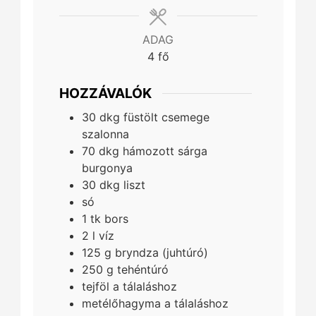
ADAG
4
fő
HOZZÁVALÓK
30
dkg
füstölt csemege
szalonna
70
dkg
hámozott sárga
burgonya
30
dkg
liszt
só
1
tk
bors
2
l
víz
125
g
bryndza (juhtúró)
250
g
tehéntúró
tejföl a tálaláshoz
metélőhagyma a tálaláshoz