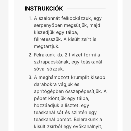
INSTRUKCIÓK
A szalonnát felkockázzuk, egy
serpenyőben megsütjük, majd
kiszedjük egy tálba,
félretesszük. A kisült zsírt is
megtartjuk.
Felrakunk kb. 2 l vizet forrni a
sztrapacskának, egy teáskanál
sóval sózzuk.
A meghámozott krumplit kisebb
darabokra vágjuk és
aprítógépben összepépesítjük. A
pépet kiöntjük egy tálba,
hozzáadjuk a lisztet, egy
teáskanál sót és szintén egy
teáskanál borsot. Belerakunk a
kisült zsírból egy evőkanálnyit,