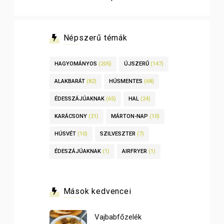
Népszerű témák
HAGYOMÁNYOS
(205)
ÚJSZERŰ
(147)
ALAKBARÁT
(82)
HÚSMENTES
(68)
ÉDESSZÁJÚAKNAK
(65)
HAL
(24)
KARÁCSONY
(21)
MÁRTON-NAP
(10)
HÚSVÉT
(10)
SZILVESZTER
(7)
ÉDESZÁJÚAKNAK
(1)
AIRFRYER
(1)
Mások kedvencei
Vajbabfőzelék