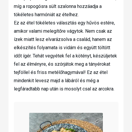
míg a ropogósra sült szalonna hozzáadja a
tökéletes harmóniát az ételhez.
Ez az étel tökéletes választás egy hűvös estére,
amikor valami melegítőre vágytok. Nem csak az
ízek miatt lesz elvarázsolva a család, hanem az
elkészítés folyamata is vidám és együtt töltött
időt ígér. Tehát vegyétek fel a kötényt, készüljetek
fel az élményre, és szórjátok meg a tányérokat
tejföllel és friss metélőhagymával! Ez az étel
mindenkit levesz majd a lábáról és még a
legfáradtabb nap után is mosolyt csal az arcokra.