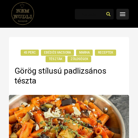
45 PERC
EBÉD ÉS VACSORA
MARHA
RECEPTEK
TÉSZTÁK
ZÖLDSÉGEK
Görög stílusú padlizsános
tészta