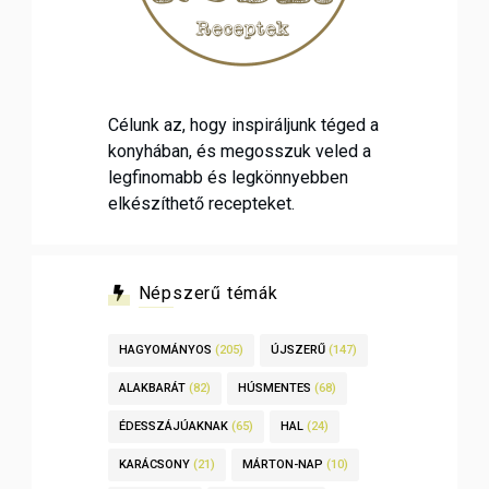
Célunk az, hogy inspiráljunk téged a
konyhában, és megosszuk veled a
legfinomabb és legkönnyebben
elkészíthető recepteket.
Népszerű témák
HAGYOMÁNYOS
(205)
ÚJSZERŰ
(147)
ALAKBARÁT
(82)
HÚSMENTES
(68)
ÉDESSZÁJÚAKNAK
(65)
HAL
(24)
KARÁCSONY
(21)
MÁRTON-NAP
(10)