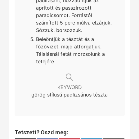
padlizsánt, hozzáöntjük az
aprított és passzírozott
paradicsomot. Forrástól
számított 5 perc múlva elzárjuk.
Sózzuk, borsozzuk.
Beleöntjük a tésztát és a
főzővizet, majd átforgatjuk.
Tálalásnál fetát morzsolunk a
tetejére.
KEYWORD
görög stílusú padlizsános tészta
Tetszett? Oszd meg: