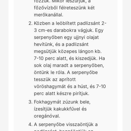
főzzük. Mikor leszűrjük, a
főzővízből félreteszünk két
merőkanállal.
Közben a leöblített padlizsánt 2-
3 cm-es darabokra vágjuk. Egy
serpenyőben egy ujjnyi olajat
hevítünk, és a padlizsánt
megsütjük közepes lángon kb.
7-10 perc alatt, és kiszedjük. Ha
sok olaj maradt a serpenyőben,
öntünk le róla. A serpenyőbe
tesszük az aprított
vöröshagymát és a húst, és 7-10
perc alatt készre pirítjuk.
Fokhagymát zúzunk bele,
ízesítjük kakukkfűvel és
oregánóval.
A serpenyőbe visszaöntjük a