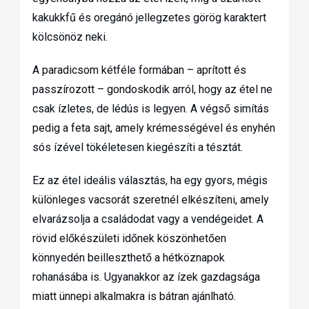
kakukkfű és oregánó jellegzetes görög karaktert
kölcsönöz neki.
A paradicsom kétféle formában – aprított és
passzírozott – gondoskodik arról, hogy az étel ne
csak ízletes, de lédús is legyen. A végső simítás
pedig a feta sajt, amely krémességével és enyhén
sós ízével tökéletesen kiegészíti a tésztát.
Ez az étel ideális választás, ha egy gyors, mégis
különleges vacsorát szeretnél elkészíteni, amely
elvarázsolja a családodat vagy a vendégeidet. A
rövid előkészületi időnek köszönhetően
könnyedén beilleszthető a hétköznapok
rohanásába is. Ugyanakkor az ízek gazdagsága
miatt ünnepi alkalmakra is bátran ajánlható.