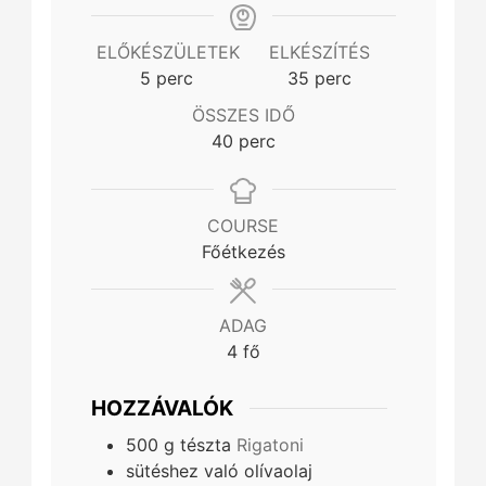
ELŐKÉSZÜLETEK
ELKÉSZÍTÉS
minutes
minutes
5
perc
35
perc
ÖSSZES IDŐ
minutes
40
perc
COURSE
Főétkezés
ADAG
4
fő
HOZZÁVALÓK
500
g
tészta
Rigatoni
sütéshez való olívaolaj