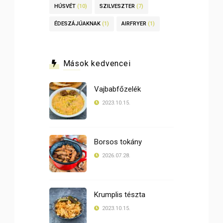
HÚSVÉT
(10)
SZILVESZTER
(7)
ÉDESZÁJÚAKNAK
(1)
AIRFRYER
(1)
Mások kedvencei
Vajbabfőzelék
2023.10.15.
Borsos tokány
2026.07.28.
Krumplis tészta
2023.10.15.