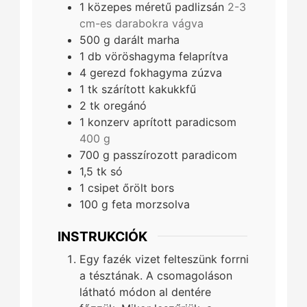
1
közepes
méretű padlizsán
2-3
cm-es darabokra vágva
500
g
darált marha
1
db
vöröshagyma felaprítva
4
gerezd
fokhagyma zúzva
1
tk
szárított kakukkfű
2
tk
oregánó
1
konzerv
aprított paradicsom
400 g
700
g
passzírozott paradicom
1,5
tk
só
1
csipet
őrölt bors
100
g
feta morzsolva
INSTRUKCIÓK
Egy fazék vizet felteszünk forrni
a tésztának. A csomagoláson
látható módon al dentére