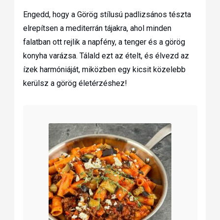
Engedd, hogy a Görög stílusú padlizsános tészta
elrepítsen a mediterrán tájakra, ahol minden
falatban ott rejlik a napfény, a tenger és a görög
konyha varázsa. Tálald ezt az ételt, és élvezd az
ízek harmóniáját, miközben egy kicsit közelebb
kerülsz a görög életérzéshez!