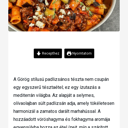
Recepthez
Nyomtatom
A Görög stílusú padlizsános tészta nem csupán
egy egyszerű tésztaétel; ez egy ízutazás a
mediterrán világba. Az alapját a selymes,
olívaolajban sült padlizsán adja, amely tökéletesen
harmonizál a zamatos darált marhahússal. A
hozzáadott vöröshagyma és fokhagyma aromája
egyensúlyba hozza az étel ízeit, míg a szárított