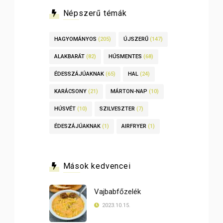
Népszerű témák
HAGYOMÁNYOS
(205)
ÚJSZERŰ
(147)
ALAKBARÁT
(82)
HÚSMENTES
(68)
ÉDESSZÁJÚAKNAK
(65)
HAL
(24)
KARÁCSONY
(21)
MÁRTON-NAP
(10)
HÚSVÉT
(10)
SZILVESZTER
(7)
ÉDESZÁJÚAKNAK
(1)
AIRFRYER
(1)
Mások kedvencei
Vajbabfőzelék
2023.10.15.