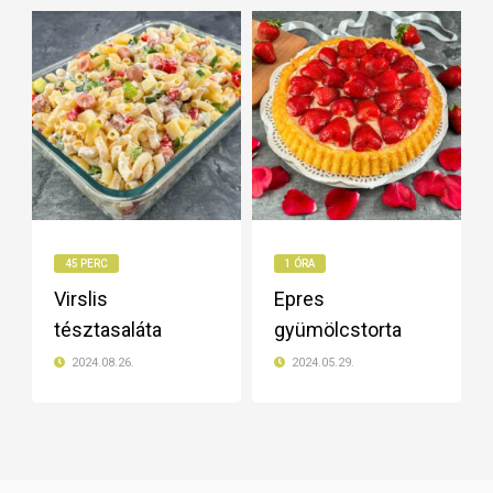
45 PERC
1 ÓRA
Virslis
Epres
tésztasaláta
gyümölcstorta
2024.08.26.
2024.05.29.