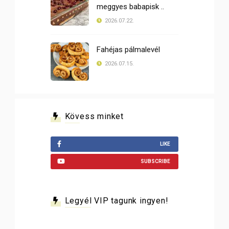
meggyes babapisk ..
2026.07.22.
Fahéjas pálmalevél
2026.07.15.
Kövess minket
LIKE
SUBSCRIBE
Legyél VIP tagunk ingyen!