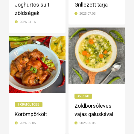
Joghurtos sült
Grillezett tarja
zöldségek
2025.07.03.
2026.04.16.
45 PERC
Zöldborsóleves
1 ÓRÁTÓL TÖBB
Körömpörkölt
vajas galuskával
2024.09.05.
2025.05.05.