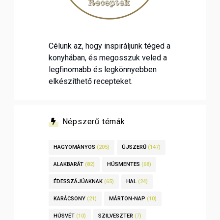
Célunk az, hogy inspiráljunk téged a
konyhában, és megosszuk veled a
legfinomabb és legkönnyebben
elkészíthető recepteket.
Népszerű témák
HAGYOMÁNYOS
(205)
ÚJSZERŰ
(147)
ALAKBARÁT
(82)
HÚSMENTES
(68)
ÉDESSZÁJÚAKNAK
(65)
HAL
(24)
KARÁCSONY
(21)
MÁRTON-NAP
(10)
HÚSVÉT
(10)
SZILVESZTER
(7)