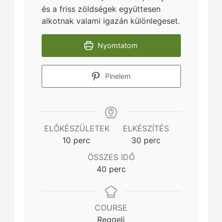
és a friss zöldségek együttesen
alkotnak valami igazán különlegeset.
Nyomtatom
Pinelem
ELŐKÉSZÜLETEK
ELKÉSZÍTÉS
minutes
minutes
10
perc
30
perc
ÖSSZES IDŐ
minutes
40
perc
COURSE
Reggeli