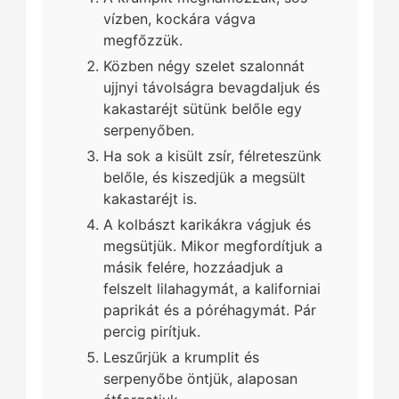
vízben, kockára vágva
megfőzzük.
Közben négy szelet szalonnát
ujjnyi távolságra bevagdaljuk és
kakastaréjt sütünk belőle egy
serpenyőben.
Ha sok a kisült zsír, félreteszünk
belőle, és kiszedjük a megsült
kakastaréjt is.
A kolbászt karikákra vágjuk és
megsütjük. Mikor megfordítjuk a
másik felére, hozzáadjuk a
felszelt lilahagymát, a kaliforniai
paprikát és a póréhagymát. Pár
percig pirítjuk.
Leszűrjük a krumplit és
serpenyőbe öntjük, alaposan