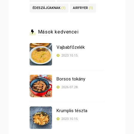
ÉDESZÁJÚAKNAK
(1)
AIRFRYER
(1)
Mások kedvencei
Vajbabfőzelék
2023.10.15.
Borsos tokány
2026.07.28.
Krumplis tészta
2023.10.15.