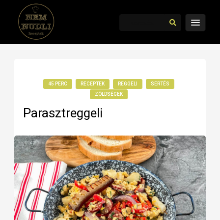
45 PERC
RECEPTEK
REGGELI
SERTÉS
ZÖLDSÉGEK
Parasztreggeli