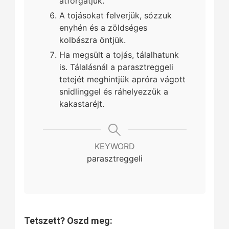
átforgatjuk.
A tojásokat felverjük, sózzuk
enyhén és a zöldséges
kolbászra öntjük.
Ha megsült a tojás, tálalhatunk
is. Tálalásnál a parasztreggeli
tetejét meghintjük apróra vágott
snidlinggel és ráhelyezzük a
kakastaréjt.
KEYWORD
parasztreggeli
Tetszett? Oszd meg: