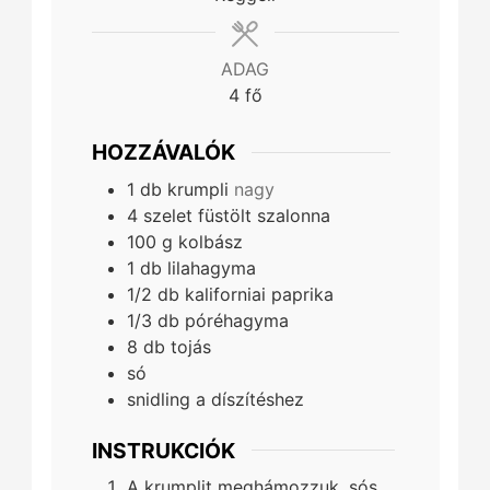
ADAG
4
fő
HOZZÁVALÓK
1
db
krumpli
nagy
4
szelet
füstölt szalonna
100
g
kolbász
1
db
lilahagyma
1/2
db
kaliforniai paprika
1/3
db
póréhagyma
8
db
tojás
só
snidling a díszítéshez
INSTRUKCIÓK
A krumplit meghámozzuk, sós