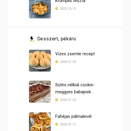
Krumplis tészta
2023.10.15.
Desszert, pékárú
Vizes zsemle recept
2026.07.23.
Sütés nélküli csokis-
meggyes babapisk ..
2026.07.22.
Fahéjas pálmalevél
2026.07.15.