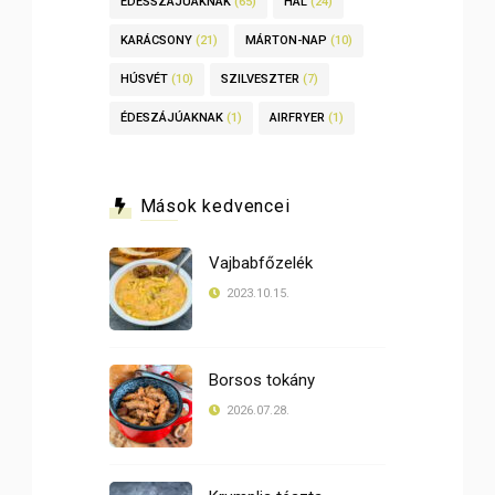
ÉDESSZÁJÚAKNAK
(65)
HAL
(24)
KARÁCSONY
(21)
MÁRTON-NAP
(10)
HÚSVÉT
(10)
SZILVESZTER
(7)
ÉDESZÁJÚAKNAK
(1)
AIRFRYER
(1)
Mások kedvencei
Vajbabfőzelék
2023.10.15.
Borsos tokány
2026.07.28.