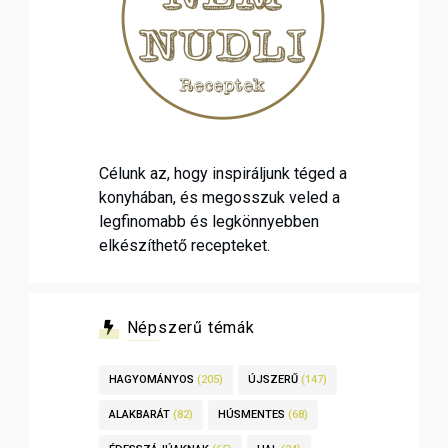
Célunk az, hogy inspiráljunk téged a
konyhában, és megosszuk veled a
legfinomabb és legkönnyebben
elkészíthető recepteket.
Népszerű témák
HAGYOMÁNYOS
(205)
ÚJSZERŰ
(147)
ALAKBARÁT
(82)
HÚSMENTES
(68)