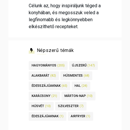
Célunk az, hogy inspiráljunk téged a
konyhában, és megosszuk veled a
legfinomabb és legkönnyebben
elkészíthető recepteket.
Népszerű témák
HAGYOMÁNYOS
(205)
ÚJSZERŰ
(147)
ALAKBARÁT
(82)
HÚSMENTES
(68)
ÉDESSZÁJÚAKNAK
(65)
HAL
(24)
KARÁCSONY
(21)
MÁRTON-NAP
(10)
HÚSVÉT
(10)
SZILVESZTER
(7)
ÉDESZÁJÚAKNAK
(1)
AIRFRYER
(1)