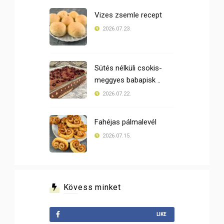
Vizes zsemle recept
2026.07.23.
Sütés nélküli csokis-
meggyes babapisk ..
2026.07.22.
Fahéjas pálmalevél
2026.07.15.
Kövess minket
LIKE