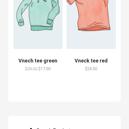
Vnech tee green
Vneck tee red
Original
Current
$
29.00
$
17.00
$
24.00
price
price
was:
is:
$29.00.
$17.00.