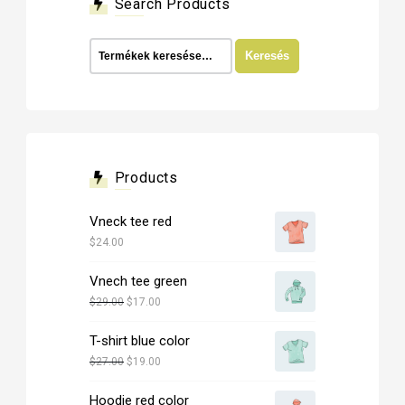
Search Products
Keresés
Keresés
a
következőre:
Products
Vneck tee red
$
24.00
Vnech tee green
Original
Current
$
29.00
$
17.00
price
price
T-shirt blue color
was:
is:
$29.00.
Original
$17.00.
Current
$
27.00
$
19.00
price
price
Hoodie red color
was:
is: