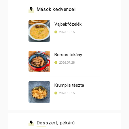
Mások kedvencei
Vajbabfőzelék
2023.10.15.
Borsos tokány
2026.07.28.
Krumplis tészta
2023.10.15.
Desszert, pékárú