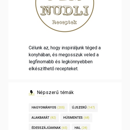
Célunk az, hogy inspiráljunk téged a
konyhában, és megosszuk veled a
legfinomabb és legkönnyebben
elkészíthető recepteket.
Népszerű témák
HAGYOMÁNYOS
(205)
ÚJSZERŰ
(147)
ALAKBARÁT
(82)
HÚSMENTES
(68)
ÉDESSZÁJÚAKNAK
(65)
HAL
(24)