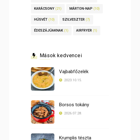
KARÁCSONY
(21)
MÁRTON-NAP
(10)
HÚSVÉT
(10)
SZILVESZTER
(7)
ÉDESZÁJÚAKNAK
(1)
AIRFRYER
(1)
Mások kedvencei
Vajbabfőzelék
2023.10.15.
Borsos tokány
2026.07.28.
Krumplis tészta