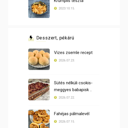
Krumplis tészta
2023.10.15.
Desszert, pékárú
Vizes zsemle recept
2026.07.23.
Sütés nélküli csokis-
meggyes babapisk ..
2026.07.22.
Fahéjas pálmalevél
2026.07.15.