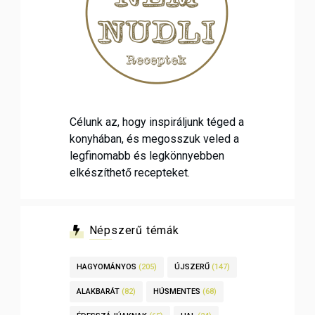
Célunk az, hogy inspiráljunk téged a
konyhában, és megosszuk veled a
legfinomabb és legkönnyebben
elkészíthető recepteket.
Népszerű témák
HAGYOMÁNYOS
(205)
ÚJSZERŰ
(147)
ALAKBARÁT
(82)
HÚSMENTES
(68)