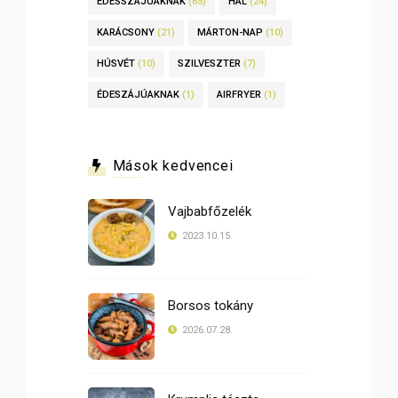
ÉDESSZÁJÚAKNAK
(65)
HAL
(24)
KARÁCSONY
(21)
MÁRTON-NAP
(10)
HÚSVÉT
(10)
SZILVESZTER
(7)
ÉDESZÁJÚAKNAK
(1)
AIRFRYER
(1)
Mások kedvencei
Vajbabfőzelék
2023.10.15.
Borsos tokány
2026.07.28.